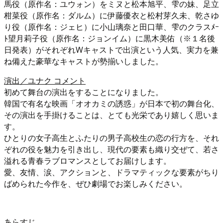
馬役（原作名：ユウォン）をミヌと松本旭平、雫の妹、足立
柑菜役（原作名：ダルム）に伊藤優衣と松村芽久未、乾さゆ
り役（原作名：ジェヒ）に小山璃奈と田口華、雫のクラスﾒｰ
ﾄ望月莉子役（原作名：ジョンイム）に黒木美佑（※１名後
日発表）がそれぞれWキャストで出演という人気、実力を兼
ね備えた豪華なキャストが勢揃いしました。
演出／ユナク コメント
初めて舞台の演出をすることになりました。
韓国で有名な映画「オオカミの誘惑」が日本で初の舞台化、
その演出を手掛けることは、とても光栄であり嬉しく思いま
す。
ひとりの女子高生とふたりの男子高校生の恋の行方を、それ
ぞれの役を魅力を引き出し、現代の要素も織り交ぜて、若さ
溢れる青春ラブロマンスとしてお届けします。
愛、友情、涙、アクションと、ドラマティックな要素がちり
ばめられた今作を、ぜひ劇場でお楽しみください。
あらすじ