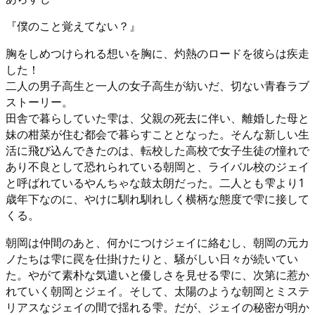
『僕のこと覚えてない？』
胸をしめつけられる想いを胸に、灼熱のロードを彼らは疾走
した！
二人の男子高生と一人の女子高生が紡いだ、切ない青春ラブ
ストーリー。
田舎で暮らしていた雫は、父親の死去に伴い、離婚した母と
妹の柑菜が住む都会で暮らすこととなった。そんな新しい生
活に飛び込んできたのは、転校した高校で女子生徒の憧れで
あり不良として恐れられている朝岡と、ライバル校のジェイ
と呼ばれているやんちゃな鼓太朗だった。二人とも雫より1
歳年下なのに、やけに馴れ馴れしく横柄な態度で雫に接して
くる。
朝岡は仲間のあと、何かにつけジェイに絡むし、朝岡の元カ
ノたちは雫に罠を仕掛けたりと、騒がしい日々が続いてい
た。やがて素朴な気遣いと優しさを見せる雫に、次第に惹か
れていく朝岡とジェイ。そして、太陽のような朝岡とミステ
リアスなジェイの間で揺れる雫。だが、ジェイの秘密が明か