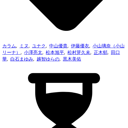
カラム
,
ミヌ
,
ユナク
,
中山優貴
,
伊藤優衣
,
小山璃奈（小山
リーナ）
,
小澤亮太
,
松本旭平
,
松村芽久未
,
正木郁
,
田口
華
,
白石まゆみ
,
越智ゆらの
,
黒木美佑