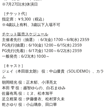
※7月27日(水)休演日
［チケット代］
指定席：￥9,300（税込）
※4歳以上有料、3歳以下入場不可
チケット販売スケジュール
主催者先行（抽選）：6/3(金) 17:00～6/8(水) 23:59
PG先行(抽選)：6/10(金) 12:00～6/15(水) 23:59
PG先行(先着)：6/17(金) 12:00～6/22(水) 23:59
一般発売：6/23(木) 10:00～
［キャスト］
ジェイ（本田鼓太朗） 役：中山優貴（SOLIDEMO）、カラ
ム
朝岡晴光 役：正木郁、小澤亮太
本田 雫 役：越智ゆらの、白石まゆみ
佐藤有馬 役：ミヌ、松本旭平
足立柑菜 役：伊藤優衣、松村芽久未
乾さゆり 役：小山璃奈、田口華