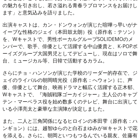
の魅力を引き出し、若さ溢れる青春ラブロマンスをお届けし
ます」と意気込みを語りました。
出演キャストは、カン・ドンウォンが演じた喧嘩っ早いがナ
イーブな性格のジェイ（本田鼓太朗）役（原作名：テソン）
を、Wキャストで、男性ボーカルグループSOLIDEMOのメ
ンバーで、歌手、俳優として活躍する中山優貴と、K-POPボ
ーイズグループ大国男児としてデビューし、現在はソロで舞
台、ミュージカル等、日韓で活動するカラム。
さらにチョ・ハンソンが演じた学校のリーダー的存在で、ジ
ェイのライバルの朝岡晴光役（原作名：へウォン）に、声
優、俳優として舞台、映画ドラマと幅広く活躍する正木郁、
Wキャストで、『海賊戦隊ゴーカイジャー』主人公のキャプ
テン・マーベラス役を始め数多くのテレビ、舞台に出演して
いる小澤亮太と豪華な主演陣が決定しました。
また、二人と三角関係になるヒロインの本田雫（原作名：ハ
ンギョン）には、越智ゆらのと白石まゆみがＷキャストで花
を添える。さらに、朝岡といつもつるんでいる親友、佐藤有