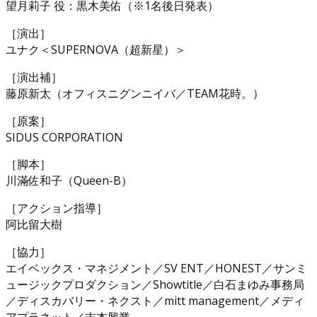
望月莉子 役：黒木美佑（※1名後日発表）
［演出］
ユナク＜SUPERNOVA（超新星）＞
［演出補］
藤原新太（オフィスニグンニイバ／TEAM花時。）
［原案］
SIDUS CORPORATION
［脚本］
川滿佐和子（Queen-B）
［アクション指導］
阿比留大樹
［協力］
エイベックス・マネジメント／SV ENT／HONEST／サンミ
ュージックプロダクション／Showtitle／白石まゆみ事務局
／ディスカバリー・ネクスト／mitt management／メディ
アプラネット／吉本興業