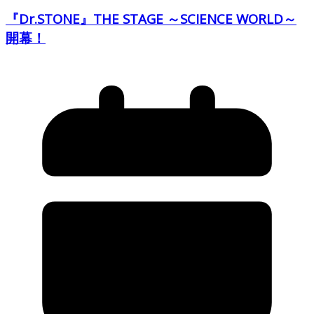
『Dr.STONE』THE STAGE ～SCIENCE WORLD～
開幕！