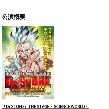
公演概要
『Dr.STONE』THE STAGE ～SCIENCE WORLD～