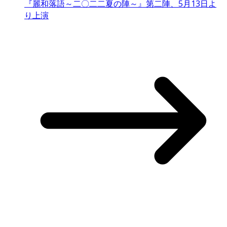
『麗和落語～二〇二二夏の陣～』第二陣、5月13日よ
り上演