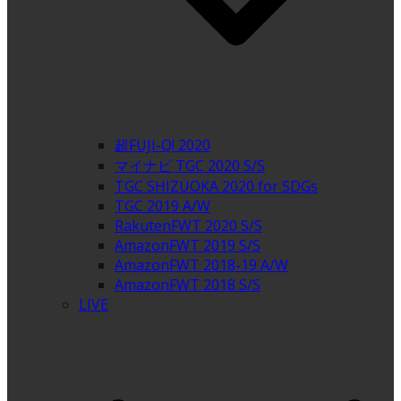
超FUJI-Q! 2020
マイナビ TGC 2020 S/S
TGC SHIZUOKA 2020 for SDGs
TGC 2019 A/W
RakutenFWT 2020 S/S
AmazonFWT 2019 S/S
AmazonFWT 2018-19 A/W
AmazonFWT 2018 S/S
LIVE