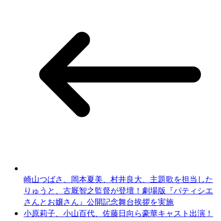
崎山つばさ、岡本夏美、村井良大、主題歌を担当した
りゅうと、古厩智之監督が登壇！劇場版『パティシエ
さんとお嬢さん』公開記念舞台挨拶を実施
小原莉子、小山百代、佐藤日向ら豪華キャスト出演！