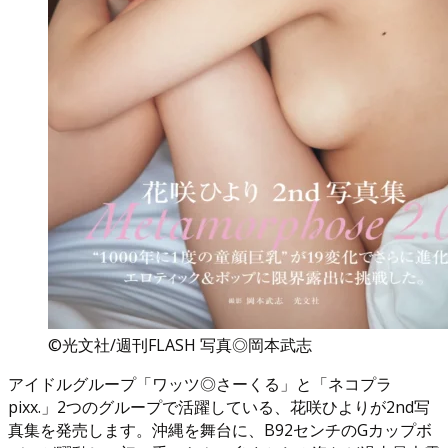
©光文社/週刊FLASH 写真◎岡本武志
アイドルグループ「ワッツ◎さーくる」と「ネコプラ
pixx.」2つのグループで活躍している、花咲ひよりが2nd写
真集を発売します。沖縄を舞台に、B92センチのGカップボ