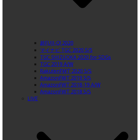
超FUJI-Q! 2020
マイナビ TGC 2020 S/S
TGC SHIZUOKA 2020 for SDGs
TGC 2019 A/W
RakutenFWT 2020 S/S
AmazonFWT 2019 S/S
AmazonFWT 2018-19 A/W
AmazonFWT 2018 S/S
LIVE