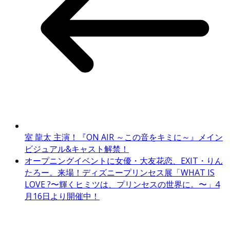
室 龍太 主演！『ON AIR ～この音をキミに～』メイン
ビジュアル&キャスト解禁！
オープニングイベントに女優・大友花恋、EXIT・りん
たろー。来場！ディズニープリンセス展「WHAT IS
LOVE ?〜輝くヒミツは、プリンセスの世界に。〜」4
月16日より開催中！