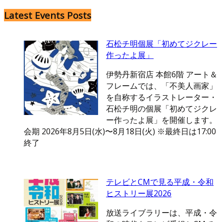
Latest Events Posts
石松チ明個展「初めてジクレー
作ったよ展」
伊勢丹新宿店 本館6階 アート＆
フレームでは、「不美人画家」
を自称するイラストレーター・
石松チ明の個展「初めてジクレ
ー作ったよ展」を開催します。
会期 2026年8月5日(水)〜8月18日(火) ※最終日は17:00
終了
テレビとCMで見る平成・令和
ヒストリー展2026
放送ライブラリーは、平成・令