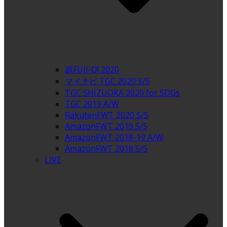
超FUJI-Q! 2020
マイナビ TGC 2020 S/S
TGC SHIZUOKA 2020 for SDGs
TGC 2019 A/W
RakutenFWT 2020 S/S
AmazonFWT 2019 S/S
AmazonFWT 2018-19 A/W
AmazonFWT 2018 S/S
LIVE