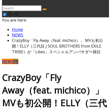
You are here:
Home
NEWS
CrazyBoy「Fly Away（feat. michico）」 MVも初公
開！ELLY（三代目 J SOUL BROTHERS from EXILE
TRIBE）が「Libes」スペシャルアンバサダー就任
NEWS
PR
CrazyBoy「Fly
Away（feat. michico）」
MVも初公開！ELLY（三代