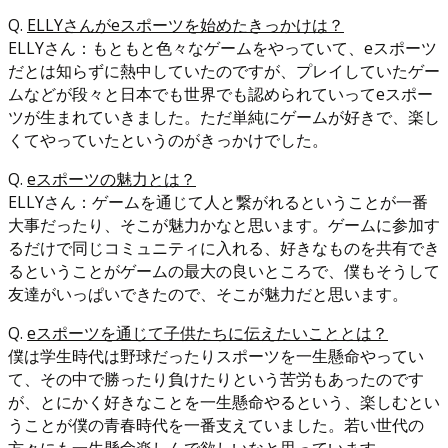
Q.
ELLYさんがeスポーツを始めたきっかけは？
ELLYさん：もともと色々なゲームをやっていて、eスポーツ
だとは知らずに熱中していたのですが、プレイしていたゲー
ムなどが段々と日本でも世界でも認められていってeスポー
ツが生まれていきました。ただ単純にゲームが好きで、楽し
くてやっていたというのがきっかけでした。
Q.
eスポーツの魅力とは？
ELLYさん：ゲームを通じて人と繋がれるということが一番
大事だったり、そこが魅力かなと思います。ゲームに参加す
るだけで同じコミュニティに入れる、好きなものを共有でき
るということがゲームの最大の良いところで、僕もそうして
友達がいっぱいできたので、そこが魅力だと思います。
Q.
eスポーツを通じて子供たちに伝えたいこととは？
僕は学生時代は野球だったりスポーツを一生懸命やってい
て、その中で勝ったり負けたりという苦労もあったのです
が、とにかく好きなことを一生懸命やるという、楽しむとい
うことが僕の⻘春時代を一番支えていました。若い世代の
方々にも一生懸命楽しんで欲しいなと思っています。