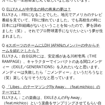
Q.
ELLYさんが中学生の時の将来の夢は？
ELLYさん：FBIになることでした。地元でアメリカのテレビ
番組を見ていて、FBIに憧れていました。でも高校生の時に
日本にはFBI組織がないということを知ったので、夢を諦め
ました（笑）。それでプロ野球選手になりたいという夢が生
まれました。
Q.
eスポーツのチームにLDH JAPANのメンバーの中からチ
ームを組むとしたら？
ELLYさん：自分以外には、安定感がある川村壱馬（THE
RAMPAGE）、キャラクターでインパクトのある関口メンデ
ィー（EXILE／GENERATIONS）を入れたいなと思います。
メンディーは失敗したら「ごメンディー」というだろうなと
（笑）楽しくなりそうだなと思っています。
Q.
「Libes」のテーマソングFly Away」（feat.michico）の
テーマは？
ELLYさん：この楽曲は、EXILEさんのFly Away」
（feat.michico）という楽曲をサンプリングさせてもらい自