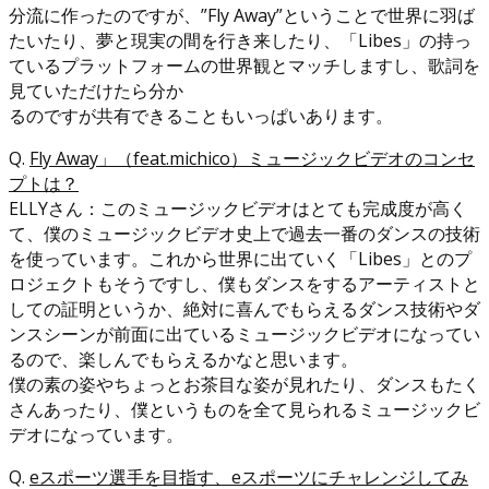
分流に作ったのですが、”Fly Away”ということで世界に羽ば
たいたり、夢と現実の間を行き来したり、「Libes」の持っ
ているプラットフォームの世界観とマッチしますし、歌詞を
見ていただけたら分か
るのですが共有できることもいっぱいあります。
Q.
Fly Away」（feat.michico）ミュージックビデオのコンセ
プトは？
ELLYさん：このミュージックビデオはとても完成度が高く
て、僕のミュージックビデオ史上で過去一番のダンスの技術
を使っています。これから世界に出ていく「Libes」とのプ
ロジェクトもそうですし、僕もダンスをするアーティストと
しての証明というか、絶対に喜んでもらえるダンス技術やダ
ンスシーンが前面に出ているミュージックビデオになってい
るので、楽しんでもらえるかなと思います。
僕の素の姿やちょっとお茶目な姿が見れたり、ダンスもたく
さんあったり、僕というものを全て見られるミュージックビ
デオになっています。
Q.
eスポーツ選手を目指す、eスポーツにチャレンジしてみ