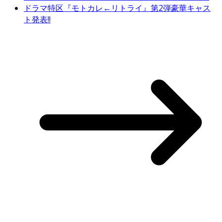
ドラマ特区『モトカレ←リトライ』第2弾豪華キャス
ト発表!!