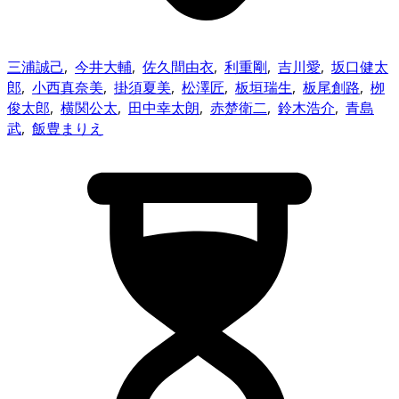
三浦誠己
,
今井大輔
,
佐久間由衣
,
利重剛
,
吉川愛
,
坂口健太
郎
,
小西真奈美
,
掛須夏美
,
松澤匠
,
板垣瑞生
,
板尾創路
,
栁
俊太郎
,
横関公太
,
田中幸太朗
,
赤楚衛二
,
鈴木浩介
,
青島
武
,
飯豊まりえ