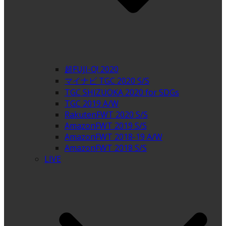
超FUJI-Q! 2020
マイナビ TGC 2020 S/S
TGC SHIZUOKA 2020 for SDGs
TGC 2019 A/W
RakutenFWT 2020 S/S
AmazonFWT 2019 S/S
AmazonFWT 2018-19 A/W
AmazonFWT 2018 S/S
LIVE