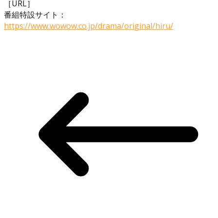
［URL］
番組特設サイト：
https://www.wowow.co.jp/drama/original/hiru/