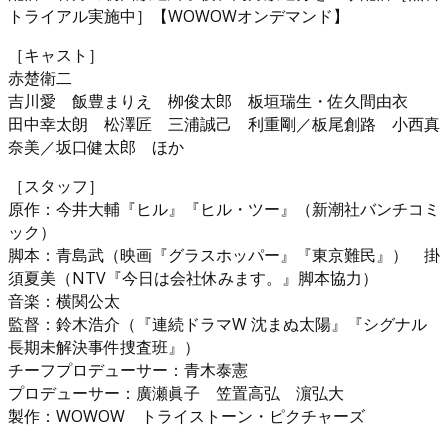
トライアル実施中］【WOWOWオンデマンド】
［キャスト］
赤楚衛二
吉川愛 飯豊まりえ 栁俊太郎 板垣瑞生・佐久間由衣
田中幸太朗 松澤匠 三浦誠己 利重剛／板尾創路 小西真
奈美／坂口健太郎 ほか
［スタッフ］
原作：今井大輔『ヒル』『ヒル・ツー』（新潮社バンチコミ
ック）
脚本：青島武（映画『グラスホッパー』『東京難民』） 掛
須夏美（NTV『今日は会社休みます。』脚本協力）
音楽：横関公太
監督：鈴木浩介（『連続ドラマW 沈まぬ太陽』『シグナル
⻑期未解決事件捜査班』）
チーフプロデューサー：⻘木泰憲
プロデューサー：廣瀬眞子 笠置高弘 濵弘大
製作：WOWOW トライストーン・ピクチャーズ