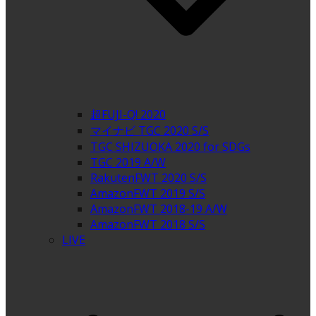
超FUJI-Q! 2020
マイナビ TGC 2020 S/S
TGC SHIZUOKA 2020 for SDGs
TGC 2019 A/W
RakutenFWT 2020 S/S
AmazonFWT 2019 S/S
AmazonFWT 2018-19 A/W
AmazonFWT 2018 S/S
LIVE