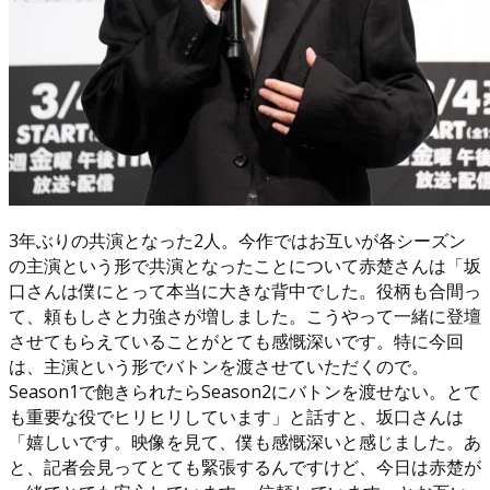
3年ぶりの共演となった2人。今作ではお互いが各シーズン
の主演という形で共演となったことについて赤楚さんは「坂
口さんは僕にとって本当に大きな背中でした。役柄も合間っ
て、頼もしさと力強さが増しました。こうやって一緒に登壇
させてもらえていることがとても感慨深いです。特に今回
は、主演という形でバトンを渡させていただくので。
Season1で飽きられたらSeason2にバトンを渡せない。とて
も重要な役でヒリヒリしています」と話すと、坂口さんは
「嬉しいです。映像を見て、僕も感慨深いと感じました。あ
と、記者会見ってとても緊張するんですけど、今日は赤楚が