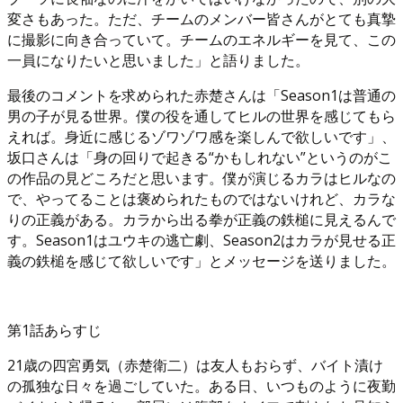
変さもあった。ただ、チームのメンバー皆さんがとても真摯
に撮影に向き合っていて。チームのエネルギーを見て、この
一員になりたいと思いました」と語りました。
最後のコメントを求められた赤楚さんは「Season1は普通の
男の子が見る世界。僕の役を通してヒルの世界を感じてもら
えれば。身近に感じるゾワゾワ感を楽しんで欲しいです」、
坂口さんは「身の回りで起きる“かもしれない”というのがこ
の作品の見どころだと思います。僕が演じるカラはヒルなの
で、やってることは褒められたものではないけれど、カラな
りの正義がある。カラから出る拳が正義の鉄槌に見えるんで
す。Season1はユウキの逃亡劇、Season2はカラが見せる正
義の鉄槌を感じて欲しいです」とメッセージを送りました。
第1話あらすじ
21歳の四宮勇気（赤楚衛二）は友人もおらず、バイト漬け
の孤独な日々を過ごしていた。ある日、いつものように夜勤