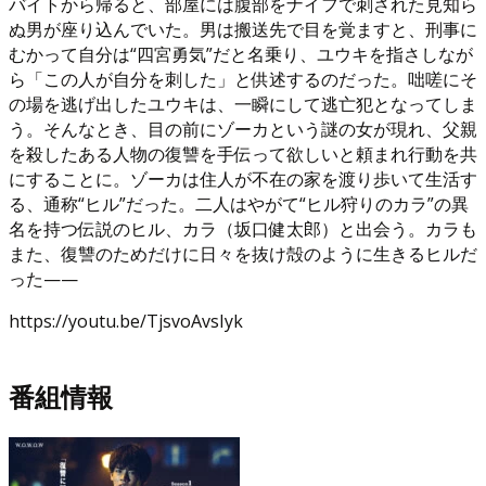
バイトから帰ると、部屋には腹部をナイフで刺された見知ら
ぬ男が座り込んでいた。男は搬送先で目を覚ますと、刑事に
むかって自分は“四宮勇気”だと名乗り、ユウキを指さしなが
ら「この人が自分を刺した」と供述するのだった。咄嗟にそ
の場を逃げ出したユウキは、一瞬にして逃亡犯となってしま
う。そんなとき、目の前にゾーカという謎の女が現れ、父親
を殺したある人物の復讐を手伝って欲しいと頼まれ行動を共
にすることに。ゾーカは住人が不在の家を渡り歩いて生活す
る、通称“ヒル”だった。二人はやがて“ヒル狩りのカラ”の異
名を持つ伝説のヒル、カラ（坂口健太郎）と出会う。カラも
また、復讐のためだけに日々を抜け殻のように生きるヒルだ
った——
https://youtu.be/TjsvoAvsIyk
番組情報