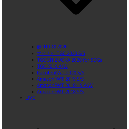
超FUJI-Q! 2020
マイナビ TGC 2020 S/S
TGC SHIZUOKA 2020 for SDGs
TGC 2019 A/W
RakutenFWT 2020 S/S
AmazonFWT 2019 S/S
AmazonFWT 2018-19 A/W
AmazonFWT 2018 S/S
LIVE