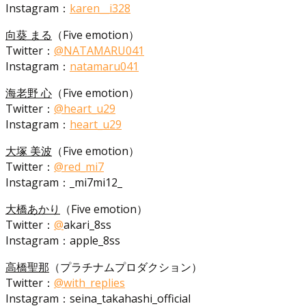
Instagram：
karen__i328
向葵 まる
（Five emotion）
Twitter：
@NATAMARU041
Instagram：
natamaru041
海老野 心
（Five emotion）
Twitter：
@
heart_u29
Instagram：
heart_u29
大塚 美波
（Five emotion）
Twitter：
@
red_mi7
Instagram：_mi7mi12_
大橋あかり
（Five emotion）
Twitter：
@
akari_8ss
Instagram：apple_8ss
高橋聖那
（プラチナムプロダクション）
Twitter：
@
with_replies
Instagram：seina_takahashi_official