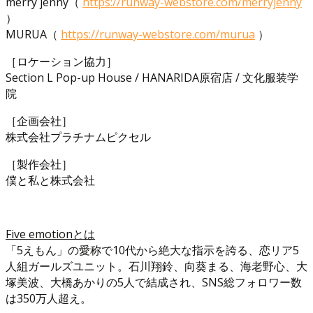
merry jenny（
https://runway-webstore.com/merryjenny
）
MURUA（
https://runway-webstore.com/murua
）
［ロケーション協力］
Section L Pop-up House / HANARIDA原宿店 / 文化服装学
院
［企画会社］
株式会社プラチナムピクセル
［製作会社］
僕と私と株式会社
Five emotionとは
「5えもん」の愛称で10代から絶大な指示を誇る、恋リア5
人組ガールズユニット。石川翔鈴、向葵まる、海老野心、大
塚美波、大橋あかりの5人で結成され、SNS総フォロワー数
は350万人超え。