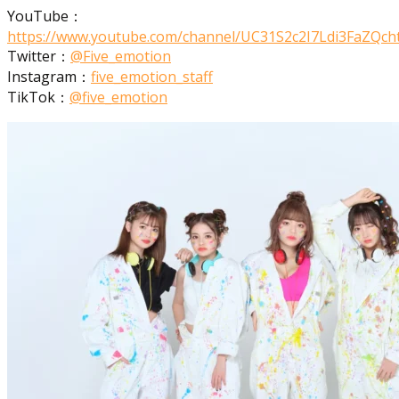
YouTube：
https://www.youtube.com/channel/UC31S2c2I7Ldi3FaZQch
Twitter：
@Five_emotion
Instagram：
five_emotion_staff
TikTok：
@five_emotion