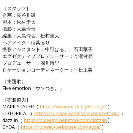
［スタッフ］
企画：長谷川颯
脚本：松村圭太
撮影：大島怜音
編集：大島怜音、松村圭太
ヘアメイク：稲葉るり
撮影アシスタント：中野はる。、石田華子
エグゼクティブプロデューサー：今瀧健登
プロデューサー：深川留里
ロケーションコーディネーター：平松正美
［主題歌］
Five emotion「ウソつき。」
［衣装協力］
MARK STYLER（
https://www.mark-styler.co.jp/
）
COTORICA. （
https://runway-webstore.com/cotorica
）
dazzlin（
https://runway-webstore.com/dazzlin
)
GYDA（
https://runway-webstore.com/gyda/
)