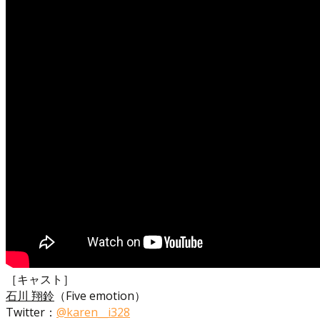
［キャスト］
石川 翔鈴
（Five emotion）
Twitter：
@karen__i328