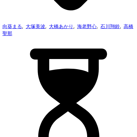
向葵まる
,
大塚美波
,
大橋あかり
,
海老野心
,
石川翔鈴
,
高橋
聖那