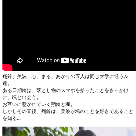
翔鈴、美波、心、まる、あかりの五人は同じ大学に通う友
達。
ある日期鈴は、落とし物のスマホを拾ったことをきっかけ
に、颯と出会う。
お互いに惹かれていく翔鈴と颯。
しかしその直後、翔鈴は、美波が颯のことを好きであること
を知る….