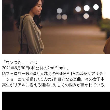
「ウソつき。」とは
2021年6月30日(水)公開の2nd Single。
総フォロワー数350万人越えのABEMA TVの恋愛リアリティ
ーショーにて活躍した5人の2作目となる楽曲。今の女子中
高生がリアルに抱える連絡に対しての悩みが描かれている。