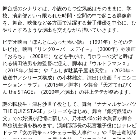
舞台版のシナリオは、小説のもつ空気感はそのままに、学
校、演劇部という限られた時間・空間の中で起こる群像劇
を、舞台、映像など各方面で活躍する若手俳優を中心に、ひ
やりとするような演出を交えながら描いていきます。
ビデオ映画『ほんとにあった怖い話』（1991年）とそのテ
レビ化、映画『リング0～バースデイ～』（2000年）や映画
『おろち』（2008年）などを手がけ、“Jホラーの父”と呼ば
れる鶴田法男を総監督に迎え、脚本は『ウルトラマンＸ』
（2015年／脚本）や『ふしぎ駄菓子屋 銭天堂』（2020年～
放送中／シリーズ構成）の小林雄次、演出は映画『イニシエ
ーション・ラブ』（2015年／脚本）や舞台『天才てれびく
ん the STAGE』（2020年／演出）の井上テテが務めます。
謎の転校生・津村沙世子役として、舞台『ナナマルサンバツ
THE QUIZ STAGE』シリーズをはじめ、舞台『銀河鉄道の
父』での好演が記憶に新しい、乃木坂46の鈴木絢音が舞台
単独初主演を務めます。演劇部部長の花宮雅子役にはテレビ
ドラマ『女の戦争～バチェラー殺人事件～』や『騎士竜戦隊