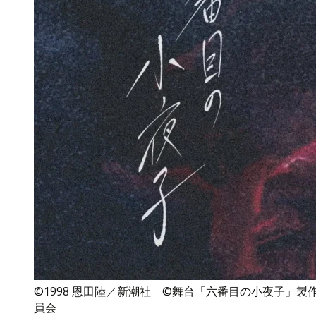
©1998 恩田陸／新潮社 ©舞台「六番目の小夜子」製
員会