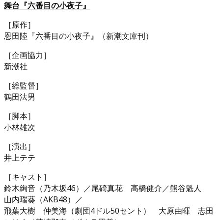
舞台『六番目の小夜子』
［原作］
恩田陸『六番目の小夜子』（新潮文庫刊）
［企画協力］
新潮社
［総監督］
鶴田法男
［脚本］
小林雄次
［演出］
井上テテ
［キャスト］
鈴木絢音（乃木坂46）／尾碕真花 高橋健介／熊谷魁人
山内瑞葵（AKB48）／
飛葉大樹 仲美海（劇団4ドル50セント） 大原由暉 志田