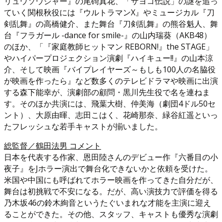
リュウソウジャー』の尾碕真花、「サヨコ伝説」の謎を追っ
ていく関根秋役には『ウルトラマンX』やミュージカル『刀
剣乱舞』の高橋健介、また舞台『刀剣乱舞』の熊谷魁人、舞
台『フラガール -dance for smile-』の山内瑞葵（AKB48）
のほか、「『家庭教師ヒットマン REBORN!』the STAGE」
やハイパープロジェクション演劇『ハイキュー!!』の山本涼
介、そして映画『バイプレイヤーズ～もしも100人の名脇役
が映画を作ったら』など数多くのテレビドラマや映画に出演
する森下能幸が、演劇部の顧問・黒川先生役で名を連ねま
す。そのほか共演には、飛葉大樹、仲美海（劇団4ドル50セ
ント）、大原由暉、志田こはく、花崎那奈、緑谷紅遥といっ
たフレッシュな若手キャストが揃いました。
総監督／鶴田法男 コメント
日本を代表する作家、恩田陸さんのデビュー作『六番目の小
夜子』をJホラー演出で舞台化できないかと依頼を受けた。
米国や中国にも呼ばれてホラー映画を作ってきた自分だが、
舞台は初挑戦で不安になる。だが、高い演技力で評価を得る
乃木坂46の鈴木絢音というたぐいまれな才能を主演に迎え
ることができた。その他、スタッフ、キャストも優秀な演劇