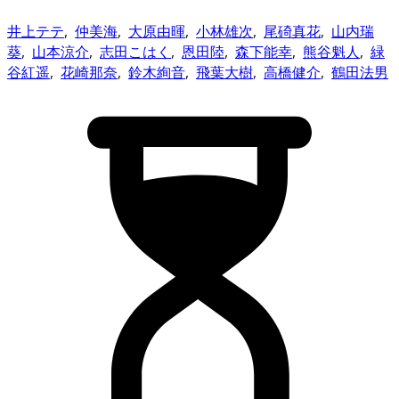
井上テテ
,
仲美海
,
大原由暉
,
小林雄次
,
尾碕真花
,
山内瑞
葵
,
山本涼介
,
志田こはく
,
恩田陸
,
森下能幸
,
熊谷魁人
,
緑
谷紅遥
,
花崎那奈
,
鈴木絢音
,
飛葉大樹
,
高橋健介
,
鶴田法男