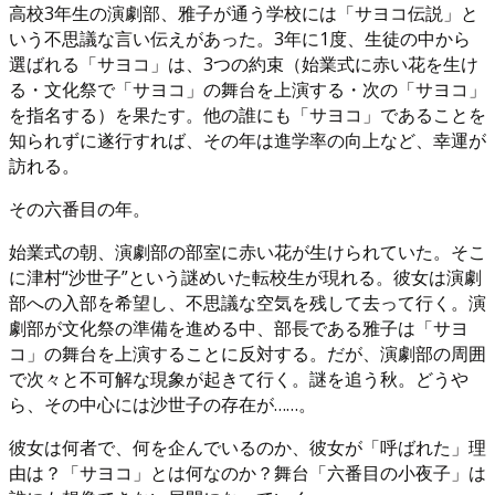
高校3年生の演劇部、雅子が通う学校には「サヨコ伝説」と
いう不思議な言い伝えがあった。3年に1度、生徒の中から
選ばれる「サヨコ」は、3つの約束（始業式に赤い花を生け
る・文化祭で「サヨコ」の舞台を上演する・次の「サヨコ」
を指名する）を果たす。他の誰にも「サヨコ」であることを
知られずに遂行すれば、その年は進学率の向上など、幸運が
訪れる。
その六番目の年。
始業式の朝、演劇部の部室に赤い花が生けられていた。そこ
に津村“沙世子”という謎めいた転校生が現れる。彼女は演劇
部への入部を希望し、不思議な空気を残して去って行く。演
劇部が文化祭の準備を進める中、部長である雅子は「サヨ
コ」の舞台を上演することに反対する。だが、演劇部の周囲
で次々と不可解な現象が起きて行く。謎を追う秋。どうや
ら、その中心には沙世子の存在が……。
彼女は何者で、何を企んでいるのか、彼女が「呼ばれた」理
由は？「サヨコ」とは何なのか？舞台「六番目の小夜子」は