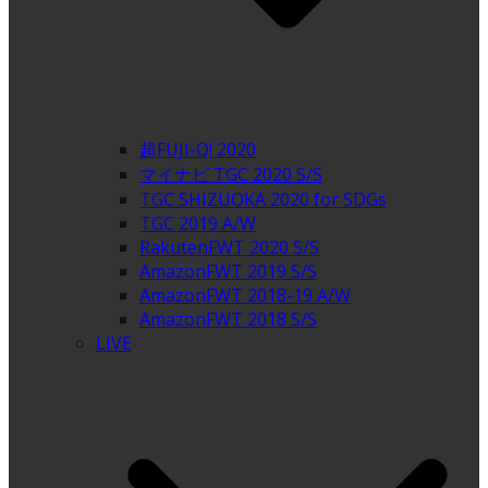
超FUJI-Q! 2020
マイナビ TGC 2020 S/S
TGC SHIZUOKA 2020 for SDGs
TGC 2019 A/W
RakutenFWT 2020 S/S
AmazonFWT 2019 S/S
AmazonFWT 2018-19 A/W
AmazonFWT 2018 S/S
LIVE