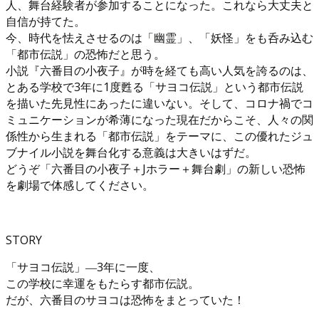
人、舞台経験者が参加することになった。これなら大丈夫と
自信が持てた。
今、時代を怯えさせるのは「幽霊」、「妖怪」をも呑み込む
「都市伝説」の恐怖だと思う。
小説『六番目の小夜子』が時を経ても高い人気を誇るのは、
とある学校で3年に1度甦る「サヨコ伝説」という都市伝説
を描いた先見性にあったに違いない。そして、コロナ禍でコ
ミュニケーションが希薄になった現在だからこそ、人々の関
係性から生まれる「都市伝説」をテーマに、この優れたジュ
ブナイル小説を舞台化する意義は大きいはずだ。
どうぞ「六番目の小夜子＋Jホラー＋舞台劇」の新しい恐怖
を劇場で体感してください。
STORY
「サヨコ伝説」―3年に一度、
この学校に幸運をもたらす都市伝説。
だが、六番目のサヨコは恐怖をまとっていた！