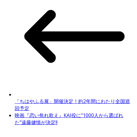
「ちはやふる展」開催決定！約2年間にわたり全国巡
回予定
映画『恋い焦れ歌え』KAI役に“1000人から選ばれ
た”遠藤健慎が決定!!