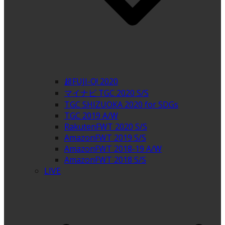
超FUJI-Q! 2020
マイナビ TGC 2020 S/S
TGC SHIZUOKA 2020 for SDGs
TGC 2019 A/W
RakutenFWT 2020 S/S
AmazonFWT 2019 S/S
AmazonFWT 2018-19 A/W
AmazonFWT 2018 S/S
LIVE