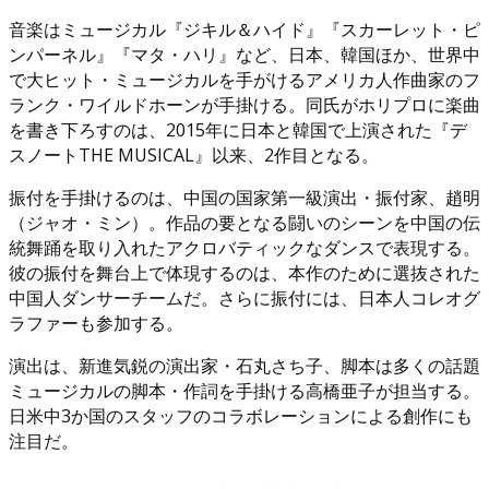
音楽はミュージカル『ジキル＆ハイド』『スカーレット・ピ
ンパーネル』『マタ・ハリ』など、日本、韓国ほか、世界中
で大ヒット・ミュージカルを手がけるアメリカ人作曲家のフ
ランク・ワイルドホーンが手掛ける。同氏がホリプロに楽曲
を書き下ろすのは、2015年に日本と韓国で上演された『デ
スノートTHE MUSICAL』以来、2作目となる。
振付を手掛けるのは、中国の国家第一級演出・振付家、趙明
（ジャオ・ミン）。作品の要となる闘いのシーンを中国の伝
統舞踊を取り入れたアクロバティックなダンスで表現する。
彼の振付を舞台上で体現するのは、本作のために選抜された
中国人ダンサーチームだ。さらに振付には、日本人コレオグ
ラファーも参加する。
演出は、新進気鋭の演出家・石丸さち子、脚本は多くの話題
ミュージカルの脚本・作詞を手掛ける高橋亜子が担当する。
日米中3か国のスタッフのコラボレーションによる創作にも
注目だ。