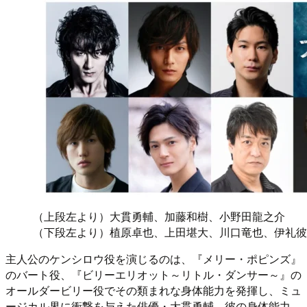
（上段左より）大貫勇輔、加藤和樹、小野田龍之介
（下段左より）植原卓也、上田堪大、川口竜也、伊礼彼
主人公のケンシロウ役を演じるのは、『メリー・ポピンズ』
のバート役、『ビリーエリオット～リトル・ダンサー～』の
オールダービリー役でその類まれな身体能力を発揮し、ミュ
ージカル界に衝撃を与えた俳優・大貫勇輔。彼の身体能力