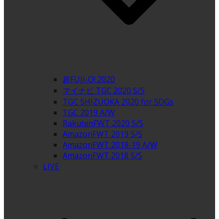
超FUJI-Q! 2020
マイナビ TGC 2020 S/S
TGC SHIZUOKA 2020 for SDGs
TGC 2019 A/W
RakutenFWT 2020 S/S
AmazonFWT 2019 S/S
AmazonFWT 2018-19 A/W
AmazonFWT 2018 S/S
LIVE