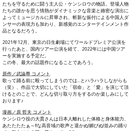
たちを守るために闘う主人公・ケンシロウの物語。登場人物
たちの誰かを思う情熱がダイナミックな音楽と緻密な演出に
よってミュージカルに昇華され、斬新な振付による中国人ダ
ンサーの表現力も加わり、新感覚のエンターテインメント作
品となるだろう。
2021年12月、東京の日生劇場にてワールドプレミア公演を
行ったあと、国内ツアー公演を経て、2022年には中国ツア
ーを実施する予定だ。
この冬、最大の話題作になることであろう。
原作／武論尊 コメント
歌って踊る前に殴ってしまうのでは…とハラハラしながらも
（笑）、作品で大切にしていた「宿命」と「愛」を演じて頂
けるとのことで、どんな切り取り方をするのか楽しみにして
おります♪
漫画／原 哲夫 コメント
ケンシロウ役の大貫さんは日本人離れした体格と身体能力、
あたたたたぁ～!!な高音域の歌声と退かぬ!媚びぬ!並みの踊り