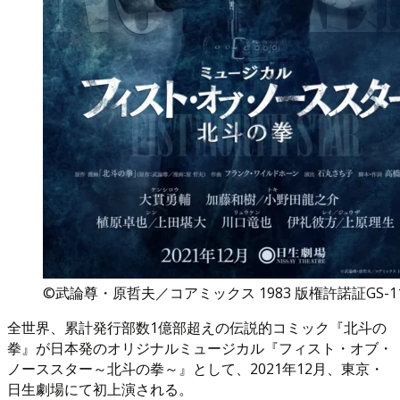
©武論尊・原哲夫／コアミックス 1983 版権許諾証GS-1
全世界、累計発行部数1億部超えの伝説的コミック『北斗の
拳』が日本発のオリジナルミュージカル『フィスト・オブ・
ノーススター～北斗の拳～』として、2021年12月、東京・
日生劇場にて初上演される。