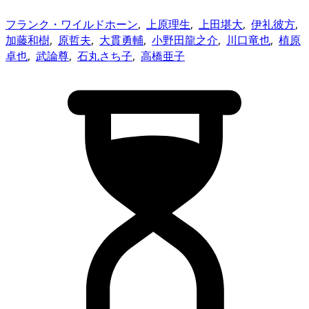
フランク・ワイルドホーン
,
上原理生
,
上田堪大
,
伊礼彼方
,
加藤和樹
,
原哲夫
,
大貫勇輔
,
小野田龍之介
,
川口竜也
,
植原
卓也
,
武論尊
,
石丸さち子
,
高橋亜子