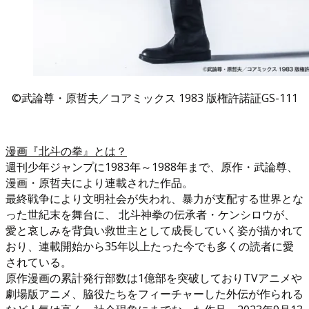
©武論尊・原哲夫／コアミックス 1983 版権許諾証GS-111
漫画『北斗の拳』とは？
週刊少年ジャンプに1983年～1988年まで、原作・武論尊、
漫画・原哲夫により連載された作品。
最終戦争により文明社会が失われ、暴力が支配する世界とな
った世紀末を舞台に、 北斗神拳の伝承者・ケンシロウが、
愛と哀しみを背負い救世主として成長していく姿が描かれて
おり、連載開始から35年以上たった今でも多くの読者に愛
されている。
原作漫画の累計発行部数は1億部を突破しておりTVアニメや
劇場版アニメ、脇役たちをフィーチャーした外伝が作られる