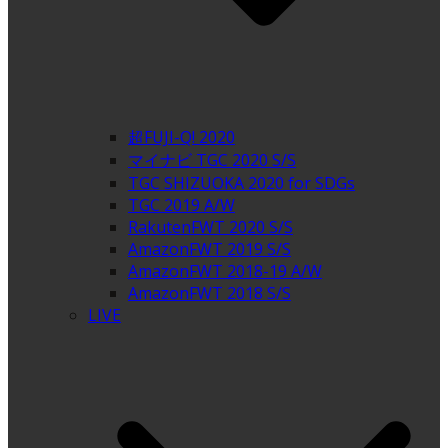
超FUJI-Q! 2020
マイナビ TGC 2020 S/S
TGC SHIZUOKA 2020 for SDGs
TGC 2019 A/W
RakutenFWT 2020 S/S
AmazonFWT 2019 S/S
AmazonFWT 2018-19 A/W
AmazonFWT 2018 S/S
LIVE