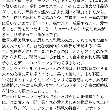
「北斗の拳」をミュージカル化するという冒険。はじめは耳
を疑いました。昭和に生まれ育ったわたしには偉大な作品過
ぎましたし、等身大を遙かに超えた闘いが魅力でしたから。
でも、作品の輪郭が見え始めた今、プロデューサー陣の慧眼
に驚いています。闘うこと。探すこと。成長すること。愛す
ること。光を見いだすこと。 ミュージカルに大切な要素が
ぎっしり詰まっているからです。
世界の最終戦争だと思われた殺戮の先に、それでもまだ生き
抜く人々がいて、新たな弱肉強食の世界が出現する20XX
年。無秩序と混乱の世界に必要なのは、どんな強さなのか？
原作を大切に、現代を生きる女性として台本化された高橋亜
子さんとディスカッションを重ねてきました。
フランク・ワイルドホーンさんの音楽は、極限状態で生きる
人々の心情に寄り添うように、美しく優しく、また戦闘シー
ンでは胸のすくようなリズムとノリで臨場感を高め、ある時
は激情とともに涙を誘います。ワイルドホーン楽曲の醍醐味
を味わって頂けることでしょう。
空手のトレーニングを積んできた素晴らしい俳優陣ととも
に、今に訴える、闘う男たちの愛と哀しみの物語を立ち上げ
ます。歌、ダンス、アクション満載の舞台を。 アナログ