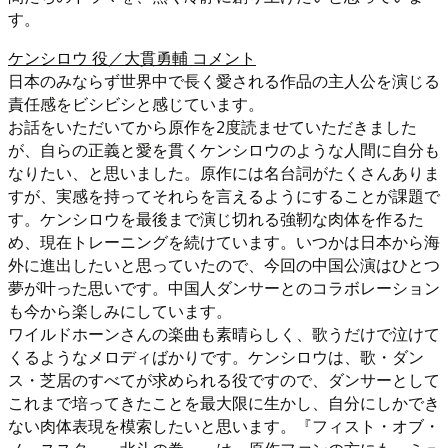
す。
ケンシロウ 役／大貫勇輔 コメント
日本のみならず世界中で長く愛される作品の主人公を演じる
責任感をビシビシと感じています。
お話をいただいてから原作を2度読ませていただきました
が、自らの正義と愛を貫くケンシロウのような人間に自分も
なりたい、と思いました。原作には名台詞がたくさんありま
すが、実感を持ってそれらを言えるようにすることが課題で
す。ケンシロウを最後まで演じ切れる強靭な肉体を作るた
め、現在トレーニングを続けています。いつかは日本から海
外に進出したいと思っていたので、今回の中国公演はひとつ
夢が叶った思いです。中国人ダンサーとのコラボレーション
も今から楽しみにしています。
ワイルドホーンさんの楽曲も素晴らしく、歌うだけで泣けて
くるようなメロディばかりです。ケンシロウは、歌・ダン
ス・芝居のすべてが求められる役ですので、ダンサーとして
これまで培ってきたことを最大限に生かし、自分にしかでき
ない肉体表現を模索したいと思います。『フィスト・オブ・