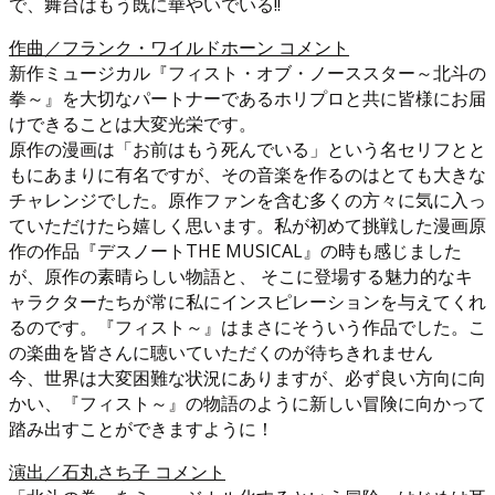
で、舞台はもう既に華やいでいる!!
作曲／フランク・ワイルドホーン コメント
新作ミュージカル『フィスト・オブ・ノーススター～北斗の
拳～』を大切なパートナーであるホリプロと共に皆様にお届
けできることは大変光栄です。
原作の漫画は「お前はもう死んでいる」という名セリフとと
もにあまりに有名ですが、その音楽を作るのはとても大きな
チャレンジでした。原作ファンを含む多くの方々に気に入っ
ていただけたら嬉しく思います。私が初めて挑戦した漫画原
作の作品『デスノートTHE MUSICAL』の時も感じました
が、原作の素晴らしい物語と、 そこに登場する魅力的なキ
ャラクターたちが常に私にインスピレーションを与えてくれ
るのです。『フィスト～』はまさにそういう作品でした。こ
の楽曲を皆さんに聴いていただくのが待ちきれません
今、世界は大変困難な状況にありますが、必ず良い方向に向
かい、『フィスト～』の物語のように新しい冒険に向かって
踏み出すことができますように！
演出／石丸さち子 コメント