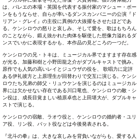
は、バレエの本場・英国を代表する振付家のマシュー・ボー
ンをもうならせ、自らが率いるダンスカンパニーの公演『ド
リアン・グレイ』の主役に異例の大抜擢をさせたほどであ
る。ケンシロウの怒りと哀しみ、そして愛を、歌はもちろん
のことながら、鍛え抜かれた肉体を駆使した想像力溢れるダ
ンスでいかに表現するかも、本作品の見どころの一つだ。
ケンシロウの兄・トキは、ミュージカル界でますます存在感
が光る、加藤和樹と小野田龍之介がダブルキャストで挑み、
原作でも人気の高いレイとジュウザの役を、 歌唱力に定評
ある伊礼彼方と上原理生が回替わりで交互に演じる。ケンシ
ロウたち兄弟の師父・リュウケンを演じるのはミュージカル
界には欠かせない存在である川口竜也、ケンシロウの敵・シ
ン役は、成長目覚ましい植原卓也と上田堪大が、ダブルキャ
ストで演じる。
ケンシロウの宿敵、ラオウ役と、ケンシロウの婚約者・ユリ
ア役、リン役、バット役などは今後発表される。
『北斗の拳』は、大きな哀しみを背負いながらも、愛する人