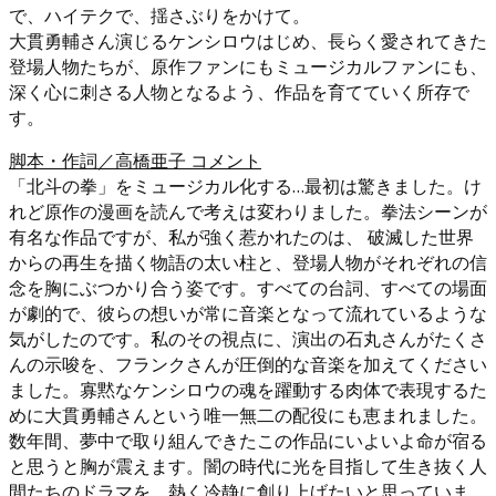
で、ハイテクで、揺さぶりをかけて。
大貫勇輔さん演じるケンシロウはじめ、長らく愛されてきた
登場人物たちが、原作ファンにもミュージカルファンにも、
深く心に刺さる人物となるよう、作品を育てていく所存で
す。
脚本・作詞／高橋亜子 コメント
「北斗の拳」をミュージカル化する…最初は驚きました。け
れど原作の漫画を読んで考えは変わりました。拳法シーンが
有名な作品ですが、私が強く惹かれたのは、 破滅した世界
からの再生を描く物語の太い柱と、登場人物がそれぞれの信
念を胸にぶつかり合う姿です。すべての台詞、すべての場面
が劇的で、彼らの想いが常に音楽となって流れているような
気がしたのです。私のその視点に、演出の石丸さんがたくさ
んの示唆を、フランクさんが圧倒的な音楽を加えてください
ました。寡黙なケンシロウの魂を躍動する肉体で表現するた
めに大貫勇輔さんという唯一無二の配役にも恵まれました。
数年間、夢中で取り組んできたこの作品にいよいよ命が宿る
と思うと胸が震えます。闇の時代に光を目指して生き抜く人
間たちのドラマを、熱く冷静に創り上げたいと思っていま