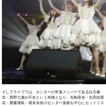
そしてライブでは、センターの常連メンバーである白石麻
衣・西野七瀬が不在という布陣となり、生駒里奈・生田絵梨
花・齋藤飛鳥・堀未央奈のセンター楽曲を中心にセットリス