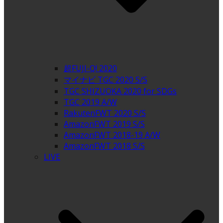
超FUJI-Q! 2020
マイナビ TGC 2020 S/S
TGC SHIZUOKA 2020 for SDGs
TGC 2019 A/W
RakutenFWT 2020 S/S
AmazonFWT 2019 S/S
AmazonFWT 2018-19 A/W
AmazonFWT 2018 S/S
LIVE