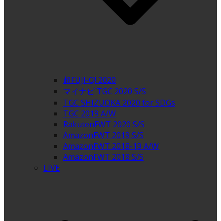
超FUJI-Q! 2020
マイナビ TGC 2020 S/S
TGC SHIZUOKA 2020 for SDGs
TGC 2019 A/W
RakutenFWT 2020 S/S
AmazonFWT 2019 S/S
AmazonFWT 2018-19 A/W
AmazonFWT 2018 S/S
LIVE