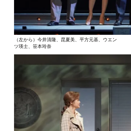
（左から）今井清隆、昆夏美、平方元基、ウエン
ツ瑛士、笹本玲奈