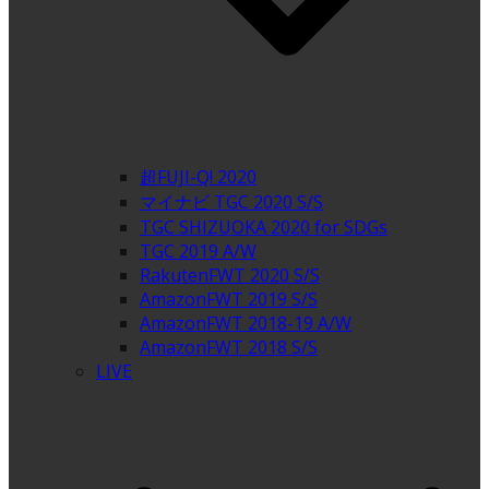
超FUJI-Q! 2020
マイナビ TGC 2020 S/S
TGC SHIZUOKA 2020 for SDGs
TGC 2019 A/W
RakutenFWT 2020 S/S
AmazonFWT 2019 S/S
AmazonFWT 2018-19 A/W
AmazonFWT 2018 S/S
LIVE