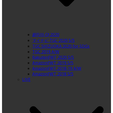
超FUJI-Q! 2020
マイナビ TGC 2020 S/S
TGC SHIZUOKA 2020 for SDGs
TGC 2019 A/W
RakutenFWT 2020 S/S
AmazonFWT 2019 S/S
AmazonFWT 2018-19 A/W
AmazonFWT 2018 S/S
LIVE