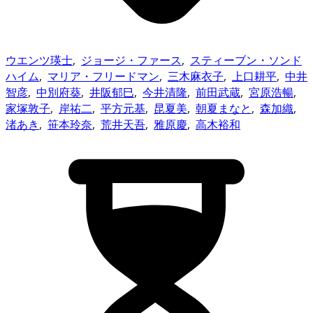
ウエンツ瑛士
,
ジョージ・ファース
,
スティーブン・ソンド
ハイム
,
マリア・フリードマン
,
三木麻衣子
,
上口耕平
,
中井
智彦
,
中別府葵
,
井阪郁巳
,
今井清隆
,
前田武蔵
,
宮原浩暢
,
家塚敦子
,
岸祐二
,
平方元基
,
昆夏美
,
朝夏まなと
,
森加織
,
渚あき
,
笹本玲奈
,
荒井天吾
,
雅原慶
,
高木裕和