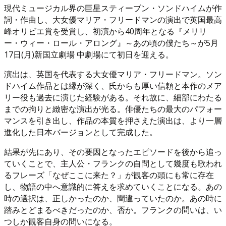
現代ミュージカル界の巨星スティーブン・ソンドハイムが作
詞・作曲し、大女優マリア・フリードマンの演出で英国最高
峰オリビエ賞を受賞し、初演から40周年となる『メリリ
ー・ウィー・ロール・アロング』～あの頃の僕たち～が5月
17日(月)新国立劇場 中劇場にて初日を迎える。
演出は、英国を代表する大女優マリア・フリードマン。ソン
ドハイム作品とは縁が深く、氏からも厚い信頼と本作のメア
リー役も過去に演じた経験がある。それ故に、細部にわたる
までの拘りと緻密な演出が光る。俳優たちの最大のパフォー
マンスを引き出し、作品の本質を押さえた演出は、より一層
進化した日本バージョンとして完成した。
結果が先にあり、その要因となったエピソードを後から追っ
ていくことで、主人公・フランクの自問として幾度も歌われ
るフレーズ「なぜここに来た？」が観客の頭にも常に存在
し、物語の中へ意識的に答えを求めていくことになる。あの
時の選択は、正しかったのか、間違っていたのか。あの時に
踏みとどまるべきだったのか、否か。フランクの問いは、い
つしか観客自身の問いになる。