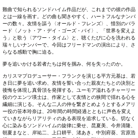
難曲で知られるソンドハイム作品だが、これまでの彼の作品
とは一線を画す。どの曲も聞きやすく、ハートフルなナンバ
ーの数々。友情を謳う〈オールド・フレンズ〉、惜別のバラ
ード〈ノット・ア・デイ・ゴーズ・バイ〉、「世界を変えよ
う」と歌う〈アワー・タイム〉と、聴くたびに心を洗われる
瑞々しいナンバーで、今回はフリードマンの演出により、さ
らなる感動で胸に迫る。
夢を追いかける若者たちは何を掴み、何を失ったのか。
カリスマプロデューサー・フランクを演じる平方元基は、若
き日に夢を追い求め、友情を誓い合った親友たちとの決別と
後悔を体現し真骨頂を発揮する。ユーモア溢れるチャーリー
役のウエンツ瑛士は、作家として友情との狭間で揺れる心を
繊細に演じる。そんな二人の仲を繋ぎとめようとするメアリ
ー役の笹本玲奈は、20年間の時間経過とともに声色を変え
ていきながらリアリティのある表現を追求している。切なく
心に染みるソンドハイムの旋律に乗せ、昆夏美、今井清隆、
朝夏まなと、岸祐二、上口耕平、渚あき、中別府葵、宮原浩