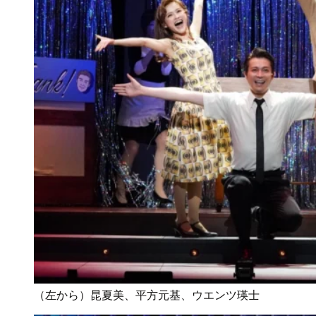
（左から）昆夏美、平方元基、ウエンツ瑛士