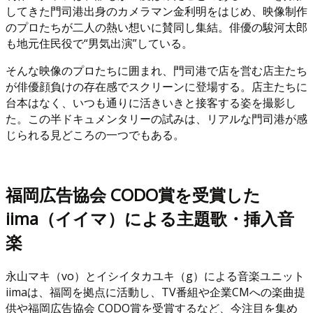
してきた門司港出身のカメラマン金利明をはじめ、映像制作
のプロたちが二人の熱い想いに賛同し集結。俳優の駿河太郎
も地元住民役で“男気出演”している。
そんな映像のプロたちに囲まれ、門司港で店を営む店主たち
が俳優顔負けの存在感でスクリーンに登場する。店主たちに
台本はなく、いつも通りに活きいきと接客する姿を撮影し
た。この半ドキュメンタリーの試みは、リアルな門司港が感
じられる見どころの一つでもある。
福岡広告協会 CODO賞を受賞した
iima（イイマ）による主題歌・挿入音
楽
永山マキ（vo）とイシイタカユキ（g）による音楽ユニット
iimaは、福岡を拠点に活動し、TV番組や企業CMへの楽曲提
供や福岡広告協会 CODO賞を受賞するなど、今注目を集め