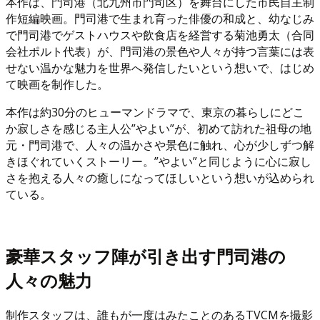
本作は、門司港（北九州市門司区）を舞台にした市民自主制
作短編映画。門司港で生まれ育った俳優の和成と、幼なじみ
で門司港でゲストハウスや飲食店を経営する菊池勇太（合同
会社ポルト代表）が、門司港の景色や人々が持つ言葉には表
せない温かな魅力を世界へ発信したいという想いで、はじめ
て映画を制作した。
本作は約30分のヒューマンドラマで、東京の暮らしにどこ
か寂しさを感じる主人公”やよい”が、初めて訪れた祖母の地
元・門司港で、人々の温かさや景色に触れ、心が少しずつ解
きほぐれていくストーリー。”やよい”と同じように心に寂し
さを抱える人々の癒しになってほしいという想いが込められ
ている。
豪華スタッフ陣が引き出す門司港の
人々の魅力
制作スタッフは、誰もが一度はみたことのあるTVCMを撮影