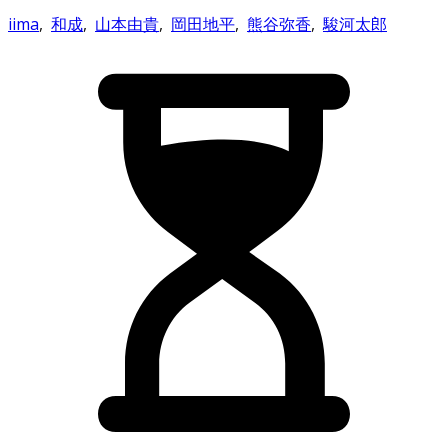
iima
,
和成
,
山本由貴
,
岡田地平
,
熊谷弥香
,
駿河太郎