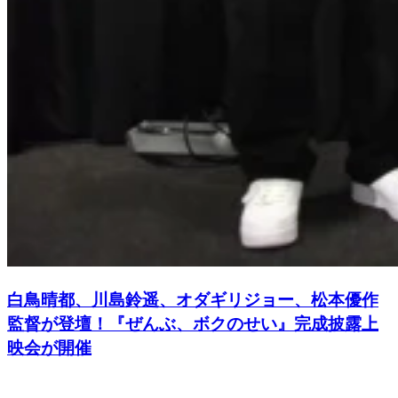
白鳥晴都、川島鈴遥、オダギリジョー、松本優作
監督が登壇！『ぜんぶ、ボクのせい』完成披露上
映会が開催