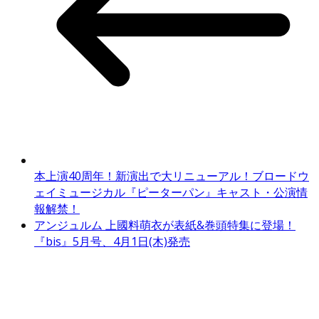
本上演40周年！新演出で大リニューアル！ブロードウ
ェイミュージカル『ピーターパン』キャスト・公演情
報解禁！
アンジュルム 上國料萌衣が表紙&巻頭特集に登場！
『bis』5月号、4月1日(木)発売