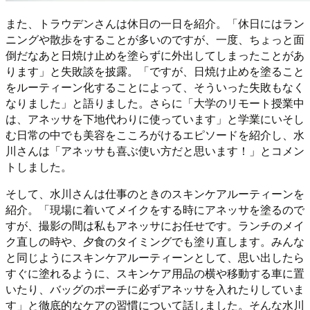
また、トラウデンさんは休日の一日を紹介。「休日にはラン
ニングや散歩をすることが多いのですが、一度、ちょっと面
倒だなあと日焼け止めを塗らずに外出してしまったことがあ
ります」と失敗談を披露。「ですが、日焼け止めを塗ること
をルーティーン化することによって、そういった失敗もなく
なりました」と語りました。さらに「大学のリモート授業中
は、アネッサを下地代わりに使っています」と学業にいそし
む日常の中でも美容をこころがけるエピソードを紹介し、水
川さんは「アネッサも喜ぶ使い方だと思います！」とコメン
トしました。
そして、水川さんは仕事のときのスキンケアルーティーンを
紹介。「現場に着いてメイクをする時にアネッサを塗るので
すが、撮影の間は私もアネッサにお任せです。ランチのメイ
ク直しの時や、夕食のタイミングでも塗り直します。みんな
と同じようにスキンケアルーティーンとして、思い出したら
すぐに塗れるように、スキンケア用品の横や移動する車に置
いたり、バッグのポーチに必ずアネッサを入れたりしていま
す」と徹底的なケアの習慣について話しました。そんな水川