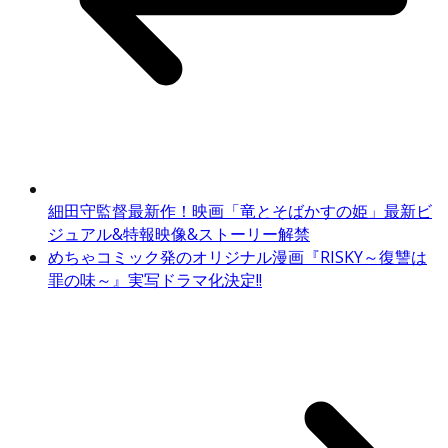
細田守監督最新作！映画「竜とそばかすの姫」最新ビ
ジュアル&特報映像&ストーリー解禁
めちゃコミック発のオリジナル漫画『RISKY～復讐は
罪の味～』実写ドラマ化決定!!