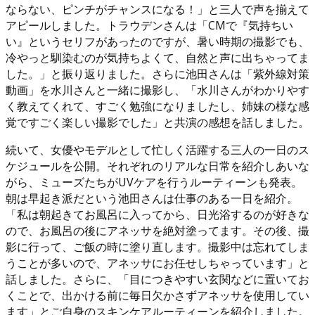
ならない、ピンチがチャンスになる！」と三人で声を揃えて
アピールしました。トラウデンさんは「CMで『気持ちい
い』というセリフがあったのですが、暑い時期の撮影でも、
冷やっと馴染むのが気持ちよくて、自然と声に出ちゃってま
した。」と振り返りました。さらに池田さんは「紫外線対策
動画」を水川さんと一緒に撮影し、「水川さんがわかりやす
く教えてくれて、すごく勉強になりましたし、姉妹の様な感
覚ですごく楽しい撮影でした」と共演の感想を話しました。
続いて、女優やモデルとして忙しく活躍する三人の一日のス
ケジュールを公開。それぞれのリアルな日常を紹介しあいな
がら、ミューズたちがUVケアを行うルーティーンも発表。
朝は早起き派だという池田さんは仕事のある一日を紹介。
「私は朝起きてお風呂に入ってから、日光浴するのが好きな
ので、お風呂の後にアネッサを絶対塗ってます。その後、撮
影に行って、ご飯の時に塗り直します。撮影中は忘れてしま
うことが多いので、アネッサにお任せしちゃっています」と
話しました。さらに、「目につきやすい玄関などに置いてお
くことで、出かける前に毎日欠かさずアネッサを使用してい
ます」とご自身のスキンケアルーティーンを紹介しました。