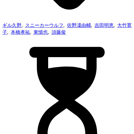
ギル久野
,
スニーカーウルフ
,
佐野凜由輔
,
吉田明恵
,
大竹寛
子
,
本橋孝祐
,
東慎也
,
須藤俊