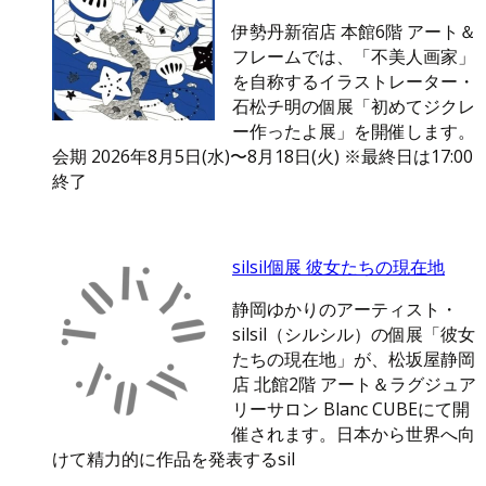
伊勢丹新宿店 本館6階 アート＆
フレームでは、「不美人画家」
を自称するイラストレーター・
石松チ明の個展「初めてジクレ
ー作ったよ展」を開催します。
会期 2026年8月5日(水)〜8月18日(火) ※最終日は17:00
終了
silsil個展 彼女たちの現在地
静岡ゆかりのアーティスト・
silsil（シルシル）の個展「彼女
たちの現在地」が、松坂屋静岡
店 北館2階 アート＆ラグジュア
リーサロン Blanc CUBEにて開
催されます。日本から世界へ向
けて精力的に作品を発表するsil