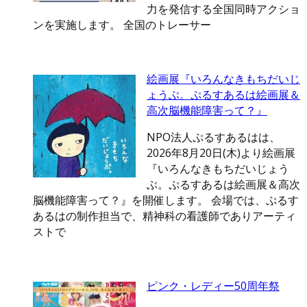
力を発信する全国同時アクショ
ンを実施します。 全国のトレーサー
絵画展『いろんなきもちだいじ
ょうぶ。ぷるすあるは絵画展＆
高次脳機能障害って？』
NPO法人ぷるすあるはは、
2026年8月20日(木)より絵画展
『いろんなきもちだいじょう
ぶ。ぷるすあるは絵画展＆高次
脳機能障害って？』を開催します。 会場では、ぷるす
あるはの制作担当で、精神科の看護師でありアーティ
ストで
ピンク・レディー50周年祭