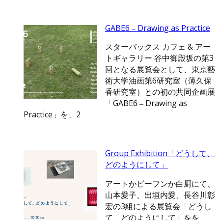
GABE6 ‒ Drawing as Practice
スターバックス カフェ & アー
トギャラリー 谷中御殿坂の第3
回となる展覧会として、東京藝
術大学油画第6研究室（薄久保
香研究室）との初の共同企画展
「GABE6 ‒ Drawing as
Practice」を、2
Group Exhibition「どうして、
どのようにして」
アートかビーフンか白厨にて、
山本愛子、出垣内愛、長谷川彰
宏の3組による展覧会「どうし
て、どのようにして」をを