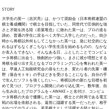
STORY
大学生の英一（吉沢亮）は、かつて奨励会（日本将棋連盟の
棋士養成機関）で棋士を目指していた。同世代で圧倒的な強
さと才能を誇る陸（若葉竜也）に敗れた英一は、プロの道を
諦め、普通の学生に戻るべく大学に入学したのだった。幼少
時から将棋以外何もしてこなかった英一は、急に社交的にな
れるはずもなくぎこちない学生生活を始めるものの、なかな
か友人もできない。そんなある日、ふとしたことでコンピュ
ータ将棋に出会う。独創的かつ強い。まさに彼が理想とする
将棋を繰り出す元となるプログラミングに心を奪われた英一
は、早速人工知能研究会の扉をたたき、変わり者の先輩・磯
野（落合モトキ）の手ほどきを受けることになる。自分の手
で生んだソフトを強くしたい―。将棋以外の新たな目標を初
めて見つけ、プログラム開発にのめり込む英一。数年後、自
ら生み出したプログラムを＜AWAKE＞と名付け、コンピュ
ータ将棋の大会で優勝した英一は、棋士との対局である電王
戦の出場を依頼される。返答に躊躇する英一だったが、相手
がかつてのライバル、若手棋士として活躍する陸と知り―。