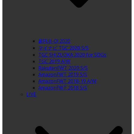
超FUJI-Q! 2020
マイナビ TGC 2020 S/S
TGC SHIZUOKA 2020 for SDGs
TGC 2019 A/W
RakutenFWT 2020 S/S
AmazonFWT 2019 S/S
AmazonFWT 2018-19 A/W
AmazonFWT 2018 S/S
LIVE