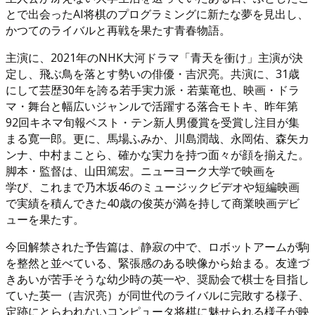
とで出会ったAI将棋のプログラミングに新たな夢を見出し、
かつてのライバルと再戦を果たす青春物語。
主演に、2021年のNHK大河ドラマ「青天を衝け」主演が決
定し、飛ぶ鳥を落とす勢いの俳優・吉沢亮。共演に、31歳
にして芸歴30年を誇る若手実力派・若葉竜也、映画・ドラ
マ・舞台と幅広いジャンルで活躍する落合モトキ、昨年第
92回キネマ旬報ベスト・テン新人男優賞を受賞し注目が集
まる寛一郎。更に、馬場ふみか、川島潤哉、永岡佑、森矢カ
ンナ、中村まことら、確かな実力を持つ面々が顔を揃えた。
脚本・監督は、山田篤宏。ニューヨーク大学で映画を
学び、これまで乃木坂46のミュージックビデオや短編映画
で実績を積んできた40歳の俊英が満を持して商業映画デビ
ューを果たす。
今回解禁された予告篇は、静寂の中で、ロボットアームが駒
を整然と並べている、緊張感のある映像から始まる。友達づ
きあいが苦手そうな幼少時の英一や、奨励会で棋士を目指し
ていた英一（吉沢亮）が同世代のライバルに完敗する様子、
定跡にとらわれないコンピュータ将棋に魅せられる様子が映