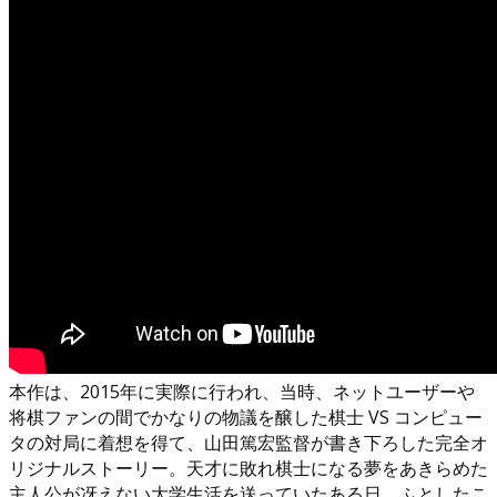
本作は、2015年に実際に行われ、当時、ネットユーザーや
将棋ファンの間でかなりの物議を醸した棋士 VS コンピュー
タの対局に着想を得て、山田篤宏監督が書き下ろした完全オ
リジナルストーリー。天才に敗れ棋士になる夢をあきらめた
主人公が冴えない大学生活を送っていたある日、ふとしたこ