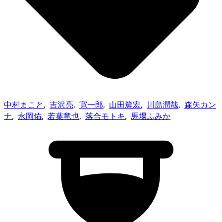
中村まこと
,
吉沢亮
,
寛一郎
,
山田篤宏
,
川島潤哉
,
森矢カン
ナ
,
永岡佑
,
若葉竜也
,
落合モトキ
,
馬場ふみか