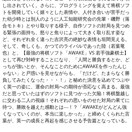
し出されていく。さらに、プログラミングを覚えて将棋ソフ
トを開発していく嬉々とした表情や、人付き合いが苦手だっ
た幼少時とは別人のように人工知能研究会の先輩・磯野（落
合モトキ）とやり取りする様子、自作ソフトの対局を見つめ
る緊張の面持ち、怒りと焦りによって大きく取り乱す姿な
ど、それぞれ全く違った吉沢亮の絶妙な表情も垣間見える。
そして、奇しくも、かつてのライバルであった陸（若葉竜
也）と、【最強の将棋ソフト「AWAKE」VS 若手強豪棋士】
として再び対峙することになり、「人間と勝負するとか、ど
っちが強いとか、そんなことのためにAWAKEを作ったんじ
ゃない」と戸惑いを見せながらも、「だけど、たまらなく勝
負してみたくなった・・・！」と秘めた決意を込めてつぶや
く英一の姿に、運命の対局への期待が否応なく高まる。最強
だと思っていたはずのソフトに見つかった欠陥！将棋盤越し
に交わる二人の視線！それぞれの思いをのせた対局の果てに
待つ、勝敗を越えた感動とは―！？「AWAKEがどんどん強
くなっていくのが、本当に楽しかった」と締めくくられた言
葉が、英一の成長と再起を感じさせる予告篇となっている。