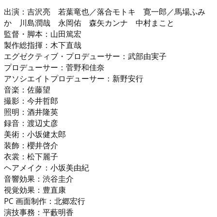
出演：吉沢亮 若葉竜也／落合モトキ 寛一郎／馬場ふみ
か 川島潤哉 永岡佑 森矢カンナ 中村まこと
監督・脚本：山田篤宏
製作総指揮：木下直哉
エグゼクティブ・プロデューサー：武部由実子
プロデューサー：菅野和佳奈
アソシエイトプロデューサー：新野安行
音楽：佐藤望
撮影：今井哲郎
照明：酒井隆英
録音：渡辺丈彦
美術：小坂健太郎
装飾：櫻井啓介
衣裳：松下麗子
ヘアメイク：小坂美由紀
音響効果：渋谷圭介
視覚効果：豊直康
PC 画面制作：北郷宏行
演技事務：平藪明香