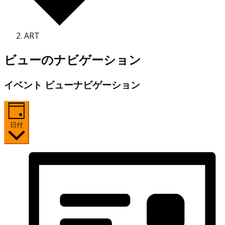
ART
イ
ビューのナビゲーション
ベ
イベント ビューナビゲーション
ン
ト
for
日付
2026
年
4
月
24