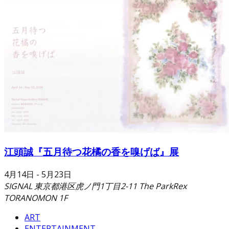
江頭誠『五月待つ花橘の香を嗅げば』展
4月14日
-
5月23日
SIGNAL
東京都港区虎ノ門1丁目2-11 The ParkRex
TORANOMON 1F
ART
ENTERTAINMENT