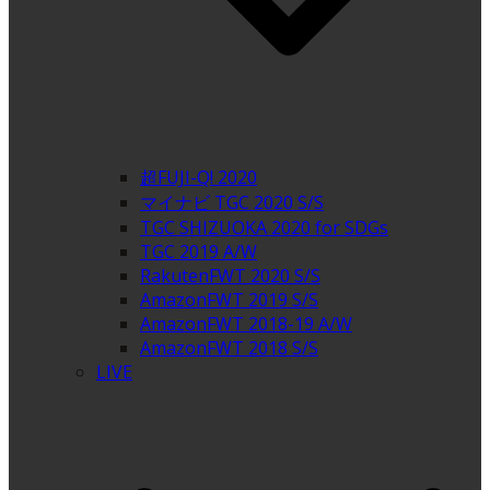
超FUJI-Q! 2020
マイナビ TGC 2020 S/S
TGC SHIZUOKA 2020 for SDGs
TGC 2019 A/W
RakutenFWT 2020 S/S
AmazonFWT 2019 S/S
AmazonFWT 2018-19 A/W
AmazonFWT 2018 S/S
LIVE