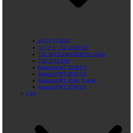
超FUJI-Q! 2020
マイナビ TGC 2020 S/S
TGC SHIZUOKA 2020 for SDGs
TGC 2019 A/W
RakutenFWT 2020 S/S
AmazonFWT 2019 S/S
AmazonFWT 2018-19 A/W
AmazonFWT 2018 S/S
LIVE