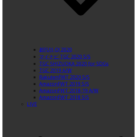
超FUJI-Q! 2020
マイナビ TGC 2020 S/S
TGC SHIZUOKA 2020 for SDGs
TGC 2019 A/W
RakutenFWT 2020 S/S
AmazonFWT 2019 S/S
AmazonFWT 2018-19 A/W
AmazonFWT 2018 S/S
LIVE