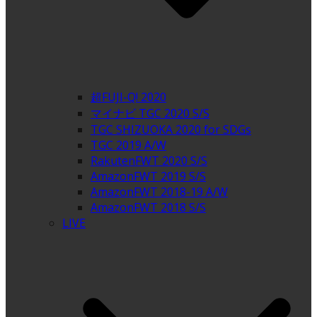
超FUJI-Q! 2020
マイナビ TGC 2020 S/S
TGC SHIZUOKA 2020 for SDGs
TGC 2019 A/W
RakutenFWT 2020 S/S
AmazonFWT 2019 S/S
AmazonFWT 2018-19 A/W
AmazonFWT 2018 S/S
LIVE