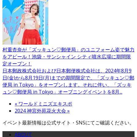
村重杏奈が「ズッキュン♡郵便局」のユニフォーム姿で魅力
をアピール！池袋・サンシャイン シティ噴水広場に期間限
定オープン！
日本郵政株式会社および日本郵便株式会社は、2024年8月9
日(金)から8月19日(月)までの期間限定で、「ズッキュン♡郵
便局 in Tokyo」をオープンします。それに伴い、「ズッキ
ュン♡郵便局 in Tokyo」オープニングイベントを8月...
«
ワールドミニズエキスポ
2024 神宮外苑花火大会
»
イベント最新情報は公式サイト・SNSにてご確認ください。
ABOUT