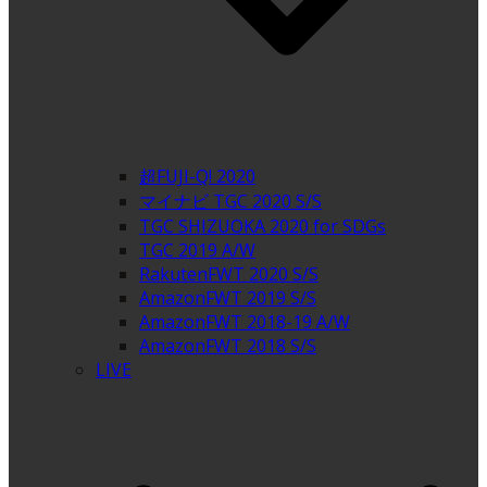
超FUJI-Q! 2020
マイナビ TGC 2020 S/S
TGC SHIZUOKA 2020 for SDGs
TGC 2019 A/W
RakutenFWT 2020 S/S
AmazonFWT 2019 S/S
AmazonFWT 2018-19 A/W
AmazonFWT 2018 S/S
LIVE