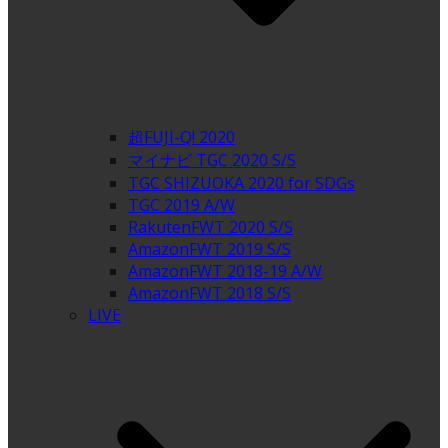
超FUJI-Q! 2020
マイナビ TGC 2020 S/S
TGC SHIZUOKA 2020 for SDGs
TGC 2019 A/W
RakutenFWT 2020 S/S
AmazonFWT 2019 S/S
AmazonFWT 2018-19 A/W
AmazonFWT 2018 S/S
LIVE