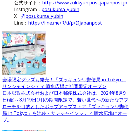
公式サイト：
https://www.zukkyun.post.japanpost.jp
Instagram：
posukuma_yubin
X：
@posukuma_yubin
Line：
https://line.me/R/ti/p/@japanpost
会場限定グッズも発売！「ズッキュン♡郵便局 in Tokyo」
サンシャインシティ 噴水広場に期間限定オープン
日本郵政株式会社および日本郵便株式会社は、2024年8月9
日(金)～8月19日(月)の期間限定で、若い世代への新たなアプ
ローチを目的としたポップアップストア「ズッキュン♡郵便
局 in Tokyo」を池袋・サンシャインシティ 噴水広場にオー
プ...