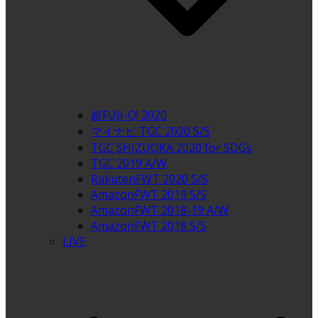
超FUJI-Q! 2020
マイナビ TGC 2020 S/S
TGC SHIZUOKA 2020 for SDGs
TGC 2019 A/W
RakutenFWT 2020 S/S
AmazonFWT 2019 S/S
AmazonFWT 2018-19 A/W
AmazonFWT 2018 S/S
LIVE