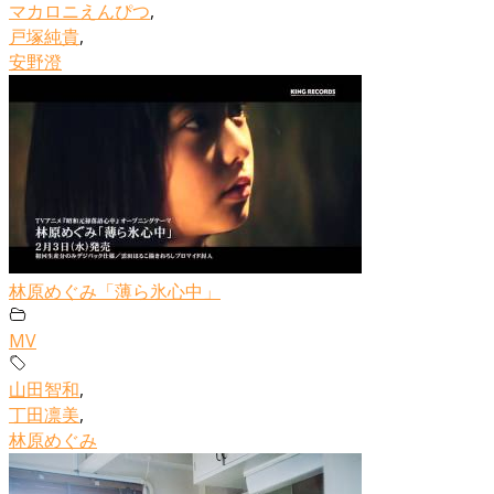
マカロニえんぴつ
,
戸塚純貴
,
安野澄
林原めぐみ「薄ら氷心中」
MV
山田智和
,
丁田凛美
,
林原めぐみ