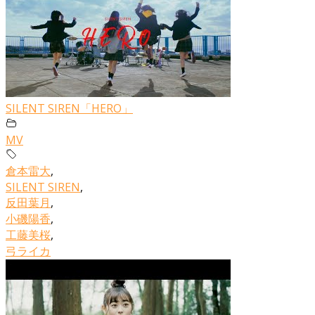
SILENT SIREN「HERO」
MV
倉本雷大
,
SILENT SIREN
,
反田葉月
,
小磯陽香
,
工藤美桜
,
弓ライカ