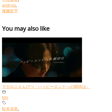
androp
,
後藤匠平
You may also like
マカロニえんぴつ「ハッピーエンドへの期待は」
MV
松本花奈
,