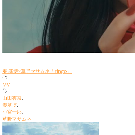
秦 基博×草野マサムネ「ringo」
MV
山田杏奈
,
秦基博
,
小宮一郎
,
草野マサムネ