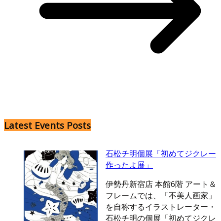
Latest Events Posts
石松チ明個展「初めてジクレー
作ったよ展」
伊勢丹新宿店 本館6階 アート＆
フレームでは、「不美人画家」
を自称するイラストレーター・
石松チ明の個展「初めてジクレ