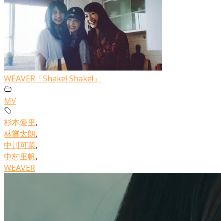
WEAVER「Shake! Shake!」
MV
杉本愛里
,
林響太朗
,
中川可菜
,
中村里帆
,
WEAVER