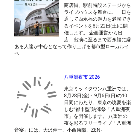
商店街、駅前特設ステージから
ライブハウスを舞台に、一日を
通して西永福の魅力を満喫でき
るイベントを8月22日(土)に開
催します。 企画運営から出
店、出演に至るまで西永福に縁
ある人達が中心となって作り上げる都市型ローカルイ
ベ
八重洲夜市 2026
東京ミッドタウン八重洲では、
8月28日(金)～9月6日(日)の10
日間にわたり、東京の晩夏を楽
しむ“都市型”納涼祭「八重洲夜
市」を開催します。 八重洲の
夜を彩るフリーライブ「八重洲
音宴」には、大沢伸一、小西康陽、ZEN-