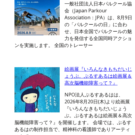
一般社団法人日本パルクール協
会（Japan Parkour
Association：JPA）は、8月9日
の「パルクールの日」に合わ
せ、日本全国でパルクールの魅
力を発信する全国同時アクショ
ンを実施します。 全国のトレーサー
絵画展『いろんなきもちだいじ
ょうぶ。ぷるすあるは絵画展＆
高次脳機能障害って？』
NPO法人ぷるすあるはは、
2026年8月20日(木)より絵画展
『いろんなきもちだいじょう
ぶ。ぷるすあるは絵画展＆高次
脳機能障害って？』を開催します。 会場では、ぷるす
あるはの制作担当で、精神科の看護師でありアーティ