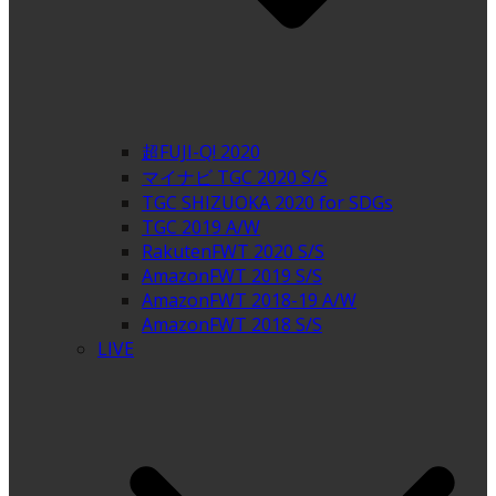
超FUJI-Q! 2020
マイナビ TGC 2020 S/S
TGC SHIZUOKA 2020 for SDGs
TGC 2019 A/W
RakutenFWT 2020 S/S
AmazonFWT 2019 S/S
AmazonFWT 2018-19 A/W
AmazonFWT 2018 S/S
LIVE