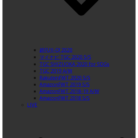
超FUJI-Q! 2020
マイナビ TGC 2020 S/S
TGC SHIZUOKA 2020 for SDGs
TGC 2019 A/W
RakutenFWT 2020 S/S
AmazonFWT 2019 S/S
AmazonFWT 2018-19 A/W
AmazonFWT 2018 S/S
LIVE