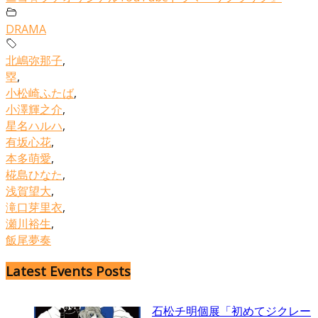
DRAMA
北嶋弥那子
,
塁
,
小松崎ふたば
,
小澤輝之介
,
星名ハルハ
,
有坂心花
,
本多萌愛
,
椛島ひなた
,
浅賀望大
,
滝口芽里衣
,
瀬川裕生
,
飯尾夢奏
Latest Events Posts
石松チ明個展「初めてジクレー