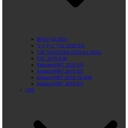
超FUJI-Q! 2020
マイナビ TGC 2020 S/S
TGC SHIZUOKA 2020 for SDGs
TGC 2019 A/W
RakutenFWT 2020 S/S
AmazonFWT 2019 S/S
AmazonFWT 2018-19 A/W
AmazonFWT 2018 S/S
LIVE