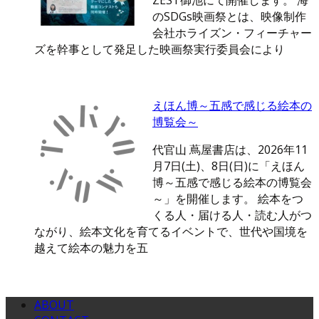
ZEST御池にて開催します。 海
のSDGs映画祭とは、映像制作
会社ホライズン・フィーチャー
ズを幹事として発足した映画祭実行委員会により
えほん博～五感で感じる絵本の
博覧会～
代官山 蔦屋書店は、2026年11
月7日(土)、8日(日)に「えほん
博～五感で感じる絵本の博覧会
～」を開催します。 絵本をつ
くる人・届ける人・読む人がつ
ながり、絵本文化を育てるイベントで、世代や国境を
越えて絵本の魅力を五
ABOUT