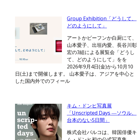
Group Exhibition「どうして、
どのようにして」
アートかビーフンか白厨にて、
山本愛子、出垣内愛、長谷川彰
宏の3組による展覧会「どうし
て、どのようにして」をを
2026年9月4日(金)から10月10
日(土)まで開催します。 山本愛子は、アジアを中心と
した国内外でのフィール
キム・ドンヒ写真展
「Unscripted Days ―ソウル、
台本のない5日間」
株式会社パルコは、韓国俳優キ
ム・ドンヒ初の公式写真集