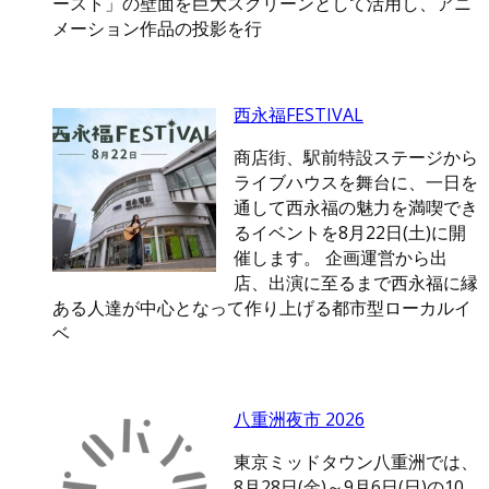
ースト」の壁面を巨大スクリーンとして活用し、アニ
メーション作品の投影を行
西永福FESTIVAL
商店街、駅前特設ステージから
ライブハウスを舞台に、一日を
通して西永福の魅力を満喫でき
るイベントを8月22日(土)に開
催します。 企画運営から出
店、出演に至るまで西永福に縁
ある人達が中心となって作り上げる都市型ローカルイ
ベ
八重洲夜市 2026
東京ミッドタウン八重洲では、
8月28日(金)～9月6日(日)の10