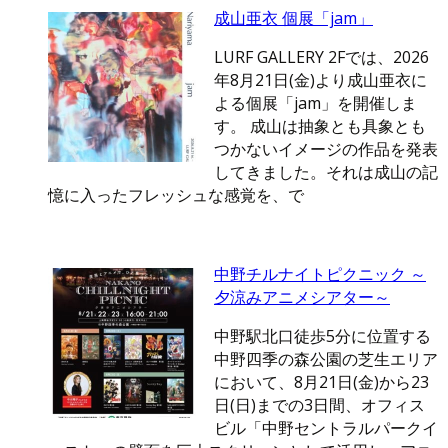
成山亜衣 個展「jam」
LURF GALLERY 2Fでは、2026
年8月21日(金)より成山亜衣に
よる個展「jam」を開催しま
す。 成山は抽象とも具象とも
つかないイメージの作品を発表
してきました。それは成山の記
憶に入ったフレッシュな感覚を、で
中野チルナイトピクニック ～
夕涼みアニメシアター～
中野駅北口徒歩5分に位置する
中野四季の森公園の芝生エリア
において、8月21日(金)から23
日(日)までの3日間、オフィス
ビル「中野セントラルパークイ