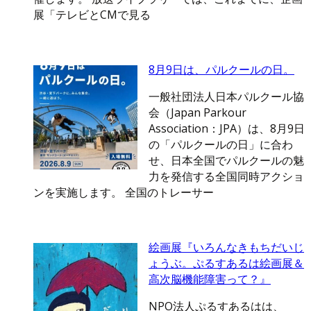
展「テレビとCMで見る
8月9日は、パルクールの日。
一般社団法人日本パルクール協
会（Japan Parkour
Association：JPA）は、8月9日
の「パルクールの日」に合わ
せ、日本全国でパルクールの魅
力を発信する全国同時アクショ
ンを実施します。 全国のトレーサー
絵画展『いろんなきもちだいじ
ょうぶ。ぷるすあるは絵画展＆
高次脳機能障害って？』
NPO法人ぷるすあるはは、