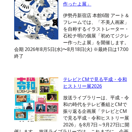
作ったよ展」
伊勢丹新宿店 本館6階 アート＆
フレームでは、「不美人画家」
を自称するイラストレーター・
石松チ明の個展「初めてジクレ
ー作ったよ展」を開催します。
会期 2026年8月5日(水)〜8月18日(火) ※最終日は17:00
終了
テレビとCMで見る平成・令和
ヒストリー展2026
放送ライブラリーは、平成・令
和の時代をテレビ番組とCMで
振り返る企画展「テレビとCM
で見る平成・令和ヒストリー展
2026」を8月7日～9月27日に開
催します。 放送ライブラリーでは、これまでに、企画