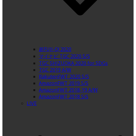
超FUJI-Q! 2020
マイナビ TGC 2020 S/S
TGC SHIZUOKA 2020 for SDGs
TGC 2019 A/W
RakutenFWT 2020 S/S
AmazonFWT 2019 S/S
AmazonFWT 2018-19 A/W
AmazonFWT 2018 S/S
LIVE