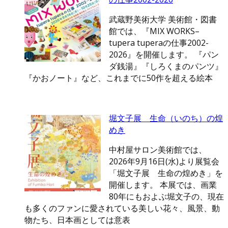
武蔵野美術大学 美術館・図書
館では、『MIX WORKS–
tupera tuperaの仕事2002-
2026』を開催します。 『パン
ダ銭湯』『しろくまのパンツ』
『かおノート』など、これまでに50作を超える絵本
堀文子展 生命（いのち）の煌
めき
中村屋サロン美術館では、
2026年9月16日(水)より展覧会
「堀文子展 生命の煌めき」を
開催します。 本展では、画業
80年にもおよぶ堀文子の、現在
も多くのファンに愛されている美しい花々、風景、動
物たち、日本画としては意表