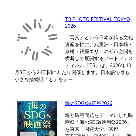
T3 PHOTO FESTIVAL TOKYO
2026
「写真」という日本が誇る文化
資産を軸に、八重洲・日本橋・
京橋・銀座エリアの都市空間を
横断して展開するアートフェス
ティバル「T3」は、2026年10
月3日から24日間にわたり開催します。日本語で最も
小さな接続詞「と」をテー
海のSDGs映画祭2026
海と環境問題をテーマにした映
画祭「海のSDGs映画祭2026」
を東京・国連大学、京都・