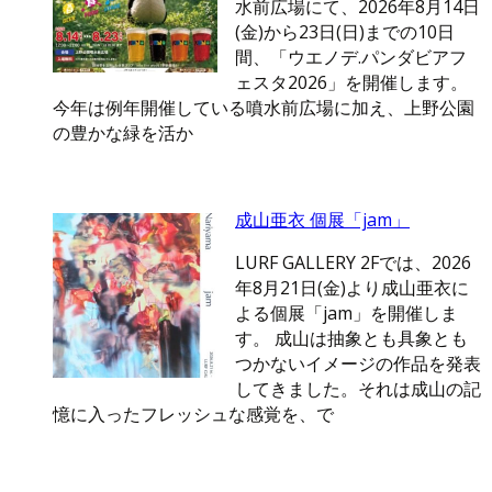
水前広場にて、2026年8月14日
(金)から23日(日)までの10日
間、「ウエノデ.パンダビアフ
ェスタ2026」を開催します。
今年は例年開催している噴水前広場に加え、上野公園
の豊かな緑を活か
成山亜衣 個展「jam」
LURF GALLERY 2Fでは、2026
年8月21日(金)より成山亜衣に
よる個展「jam」を開催しま
す。 成山は抽象とも具象とも
つかないイメージの作品を発表
してきました。それは成山の記
憶に入ったフレッシュな感覚を、で