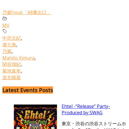
乃紫(noa)「A8番出口」
MV
中沢元紀
,
瀧七海
,
乃紫
,
Mahito Kimura
,
関谷瑠紀
,
菊池真幸
,
道北陽菜
Latest Events Posts
Ehtel -“Release” Party-
Produced by SWAG
東京・渋谷の渋谷ストリームホ