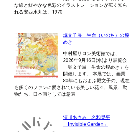
な線と鮮やかな色彩のイラストレーションが広く知ら
れる安西水丸は、1970
堀文子展 生命（いのち）の煌
めき
中村屋サロン美術館では、
2026年9月16日(水)より展覧会
「堀文子展 生命の煌めき」を
開催します。 本展では、画業
80年にもおよぶ堀文子の、現在
も多くのファンに愛されている美しい花々、風景、動
物たち、日本画としては意表
清川あさみ｜名和晃平
「Invisible Garden」