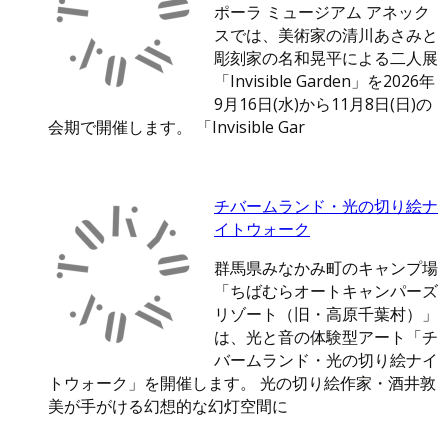
ポーラ ミュージアム アネック
スでは、美術家の清川あさみと
彫刻家の名和晃平による二人展
「Invisible Garden」を2026年
9月16日(水)から11月8日(日)の
会期で開催します。 「Invisible Gar
チバームランド・光の切り絵ナ
イトウォーク
群馬県みなかみ町のキャンプ場
「ちばむらオートキャンパーズ
リゾート（旧・高原千葉村）」
は、光と音の体験型アート「チ
バームランド・光の切り絵ナイ
トウォーク」を開催します。 光の切り絵作家・酒井敦
美が手がける幻想的な幻灯空間に