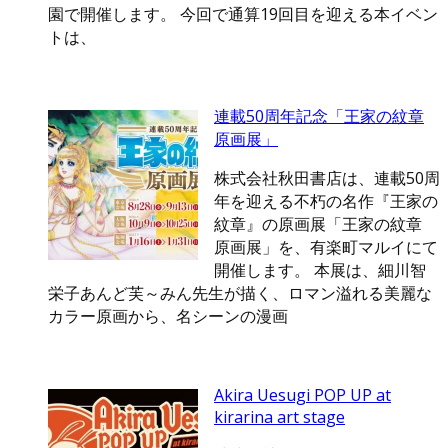
園で開催します。 今回で通算19回目を迎える本イベン
トは、
連載50周年記念「王家の紋章
原画展」
株式会社秋田書店は、連載50周
年を迎える不朽の名作『王家の
紋章』の原画展「王家の紋章
原画展」を、有楽町マルイにて
開催します。 本展は、細川智
栄子あんど芙～みん先生が描く、ロマン溢れる美麗な
カラー原画から、名シーンの漫画
Akira Uesugi POP UP at
kirarina art stage