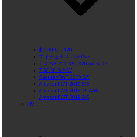
超FUJI-Q! 2020
マイナビ TGC 2020 S/S
TGC SHIZUOKA 2020 for SDGs
TGC 2019 A/W
RakutenFWT 2020 S/S
AmazonFWT 2019 S/S
AmazonFWT 2018-19 A/W
AmazonFWT 2018 S/S
LIVE