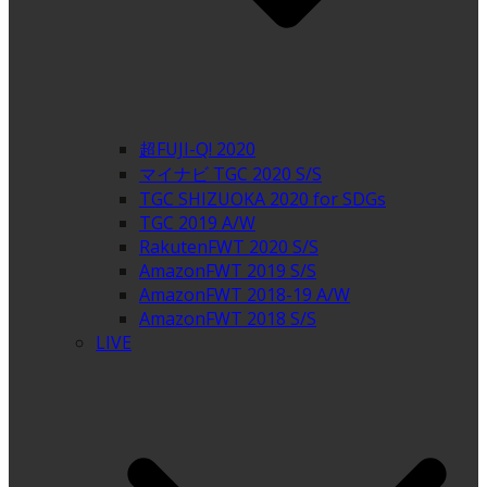
超FUJI-Q! 2020
マイナビ TGC 2020 S/S
TGC SHIZUOKA 2020 for SDGs
TGC 2019 A/W
RakutenFWT 2020 S/S
AmazonFWT 2019 S/S
AmazonFWT 2018-19 A/W
AmazonFWT 2018 S/S
LIVE