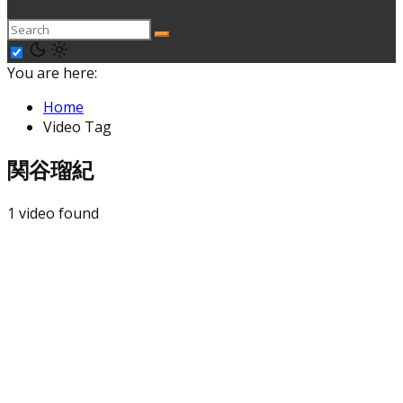
You are here:
Home
Video Tag
関谷瑠紀
1 video found