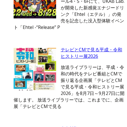
ール4・5・6Fにて、UKAB Lab.
が開発した新感覚エナジードリ
ンク「Ehtel（エテル）」の発
売を記念した没入型体験イベン
ト「Ehtel -“Release” P
テレビとCMで見る平成・令和
ヒストリー展2026
放送ライブラリーは、平成・令
和の時代をテレビ番組とCMで
振り返る企画展「テレビとCM
で見る平成・令和ヒストリー展
2026」を8月7日～9月27日に開
催します。 放送ライブラリーでは、これまでに、企画
展「テレビとCMで見る