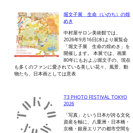
堀文子展 生命（いのち）の煌
めき
中村屋サロン美術館では、
2026年9月16日(水)より展覧会
「堀文子展 生命の煌めき」を
開催します。 本展では、画業
80年にもおよぶ堀文子の、現在
も多くのファンに愛されている美しい花々、風景、動
物たち、日本画としては意表
T3 PHOTO FESTIVAL TOKYO
2026
「写真」という日本が誇る文化
資産を軸に、八重洲・日本橋・
京橋・銀座エリアの都市空間を