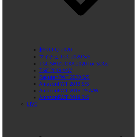
超FUJI-Q! 2020
マイナビ TGC 2020 S/S
TGC SHIZUOKA 2020 for SDGs
TGC 2019 A/W
RakutenFWT 2020 S/S
AmazonFWT 2019 S/S
AmazonFWT 2018-19 A/W
AmazonFWT 2018 S/S
LIVE