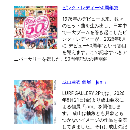
ピンク・レディー50周年祭
1976年のデビュー以来、数々
のヒット曲を生み出し、日本中
で一大ブームを巻き起こしたピ
ンク・レディーが、2026年8月
に”デビュー50周年”という節目
を迎えます。この記念すべきア
ニバーサリーを祝した、50周年記念の特別催
成山亜衣 個展「jam」
LURF GALLERY 2Fでは、2026
年8月21日(金)より成山亜衣に
よる個展「jam」を開催しま
す。 成山は抽象とも具象とも
つかないイメージの作品を発表
してきました。それは成山の記