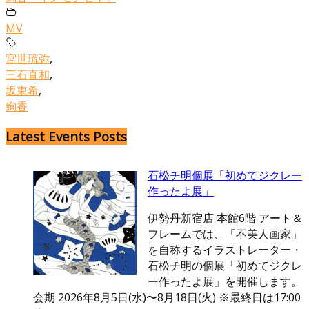
MV
宮世琉弥
,
三石直和
,
坂東希
,
絢香
Latest Events Posts
石松チ明個展「初めてジクレー
作ったよ展」
伊勢丹新宿店 本館6階 アート＆
フレームでは、「不美人画家」
を自称するイラストレーター・
石松チ明の個展「初めてジクレ
ー作ったよ展」を開催します。
会期 2026年8月5日(水)〜8月18日(火) ※最終日は17:00