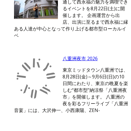
通して西永福の魅力を満喫でき
るイベントを8月22日(土)に開
催します。 企画運営から出
店、出演に至るまで西永福に縁
ある人達が中心となって作り上げる都市型ローカルイ
ベ
八重洲夜市 2026
東京ミッドタウン八重洲では、
8月28日(金)～9月6日(日)の10
日間にわたり、東京の晩夏を楽
しむ“都市型”納涼祭「八重洲夜
市」を開催します。 八重洲の
夜を彩るフリーライブ「八重洲
音宴」には、大沢伸一、小西康陽、ZEN-