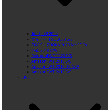
超FUJI-Q! 2020
マイナビ TGC 2020 S/S
TGC SHIZUOKA 2020 for SDGs
TGC 2019 A/W
RakutenFWT 2020 S/S
AmazonFWT 2019 S/S
AmazonFWT 2018-19 A/W
AmazonFWT 2018 S/S
LIVE