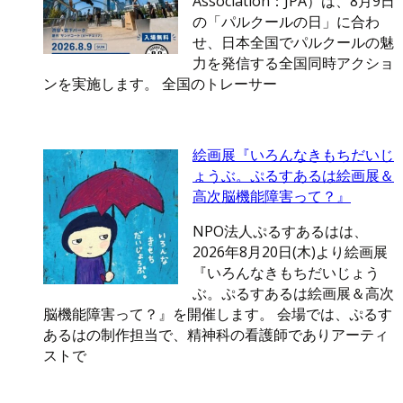
Association：JPA）は、8月9日
の「パルクールの日」に合わ
せ、日本全国でパルクールの魅
力を発信する全国同時アクショ
ンを実施します。 全国のトレーサー
絵画展『いろんなきもちだいじ
ょうぶ。ぷるすあるは絵画展＆
高次脳機能障害って？』
NPO法人ぷるすあるはは、
2026年8月20日(木)より絵画展
『いろんなきもちだいじょう
ぶ。ぷるすあるは絵画展＆高次
脳機能障害って？』を開催します。 会場では、ぷるす
あるはの制作担当で、精神科の看護師でありアーティ
ストで