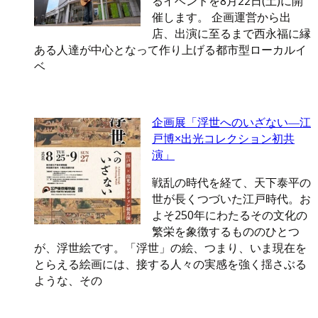
るイベントを8月22日(土)に開
催します。 企画運営から出
店、出演に至るまで西永福に縁
ある人達が中心となって作り上げる都市型ローカルイ
ベ
企画展「浮世へのいざない―江
戸博×出光コレクション初共
演」
戦乱の時代を経て、天下泰平の
世が長くつづいた江戸時代。お
よそ250年にわたるその文化の
繁栄を象徴するもののひとつ
が、浮世絵です。「浮世」の絵、つまり、いま現在を
とらえる絵画には、接する人々の実感を強く揺さぶる
ような、その