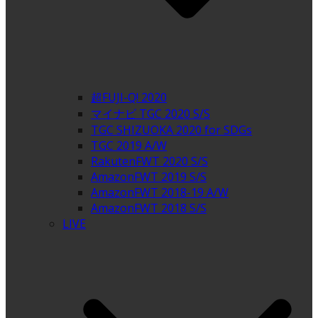
超FUJI-Q! 2020
マイナビ TGC 2020 S/S
TGC SHIZUOKA 2020 for SDGs
TGC 2019 A/W
RakutenFWT 2020 S/S
AmazonFWT 2019 S/S
AmazonFWT 2018-19 A/W
AmazonFWT 2018 S/S
LIVE