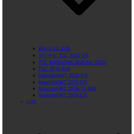
超FUJI-Q! 2020
マイナビ TGC 2020 S/S
TGC SHIZUOKA 2020 for SDGs
TGC 2019 A/W
RakutenFWT 2020 S/S
AmazonFWT 2019 S/S
AmazonFWT 2018-19 A/W
AmazonFWT 2018 S/S
LIVE