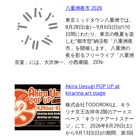
八重洲夜市 2026
東京ミッドタウン八重洲では、
8月28日(金)～9月6日(日)の10
日間にわたり、東京の晩夏を楽
しむ“都市型”納涼祭「八重洲夜
市」を開催します。 八重洲の
夜を彩るフリーライブ「八重洲
音宴」には、大沢伸一、小西康陽、ZEN-
Akira Uesugi POP UP at
kirarina art stage
株式会社TODOROKIは、キラ
リナ京王吉祥寺2階のアートス
ペース「キラリナアートステー
ジ」にて、2026年8月29日(土)
から9月13日(日)の期間、第3回