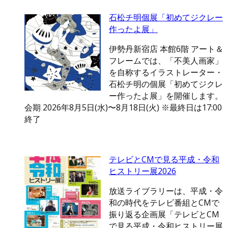
石松チ明個展「初めてジクレー
作ったよ展」
伊勢丹新宿店 本館6階 アート＆
フレームでは、「不美人画家」
を自称するイラストレーター・
石松チ明の個展「初めてジクレ
ー作ったよ展」を開催します。
会期 2026年8月5日(水)〜8月18日(火) ※最終日は17:00
終了
テレビとCMで見る平成・令和
ヒストリー展2026
放送ライブラリーは、平成・令
和の時代をテレビ番組とCMで
振り返る企画展「テレビとCM
で見る平成・令和ヒストリー展