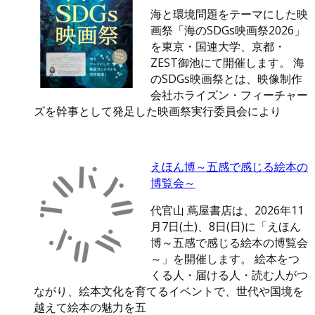
海と環境問題をテーマにした映
画祭「海のSDGs映画祭2026」
を東京・国連大学、京都・
ZEST御池にて開催します。 海
のSDGs映画祭とは、映像制作
会社ホライズン・フィーチャー
ズを幹事として発足した映画祭実行委員会により
えほん博～五感で感じる絵本の
博覧会～
代官山 蔦屋書店は、2026年11
月7日(土)、8日(日)に「えほん
博～五感で感じる絵本の博覧会
～」を開催します。 絵本をつ
くる人・届ける人・読む人がつ
ながり、絵本文化を育てるイベントで、世代や国境を
越えて絵本の魅力を五