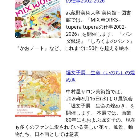
の仕事2002-2026
武蔵野美術大学 美術館・図書
館では、『MIX WORKS–
tupera tuperaの仕事2002-
2026』を開催します。 『パン
ダ銭湯』『しろくまのパンツ』
『かおノート』など、これまでに50作を超える絵本
堀文子展 生命（いのち）の煌
めき
中村屋サロン美術館では、
2026年9月16日(水)より展覧会
「堀文子展 生命の煌めき」を
開催します。 本展では、画業
80年にもおよぶ堀文子の、現在
も多くのファンに愛されている美しい花々、風景、動
物たち、日本画としては意表