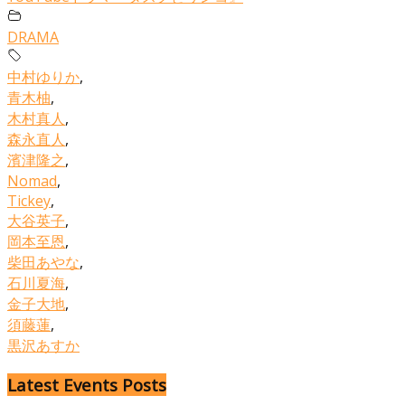
DRAMA
中村ゆりか
,
青木柚
,
木村真人
,
森永直人
,
濱津隆之
,
Nomad
,
Tickey
,
大谷英子
,
岡本至恩
,
柴田あやな
,
石川夏海
,
金子大地
,
須藤蓮
,
黒沢あすか
Latest Events Posts