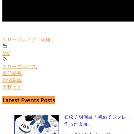
クリープハイプ「青梅」
MV
クリープハイプ
,
阪元裕吾
,
伊澤彩織
,
天野きき
Latest Events Posts
石松チ明個展「初めてジクレー
作ったよ展」