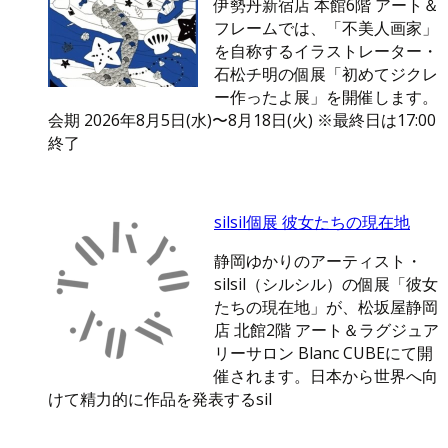
伊勢丹新宿店 本館6階 アート＆
フレームでは、「不美人画家」
を自称するイラストレーター・
石松チ明の個展「初めてジクレ
ー作ったよ展」を開催します。
会期 2026年8月5日(水)〜8月18日(火) ※最終日は17:00
終了
silsil個展 彼女たちの現在地
静岡ゆかりのアーティスト・
silsil（シルシル）の個展「彼女
たちの現在地」が、松坂屋静岡
店 北館2階 アート＆ラグジュア
リーサロン Blanc CUBEにて開
催されます。日本から世界へ向
けて精力的に作品を発表するsil