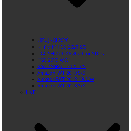
超FUJI-Q! 2020
マイナビ TGC 2020 S/S
TGC SHIZUOKA 2020 for SDGs
TGC 2019 A/W
RakutenFWT 2020 S/S
AmazonFWT 2019 S/S
AmazonFWT 2018-19 A/W
AmazonFWT 2018 S/S
LIVE