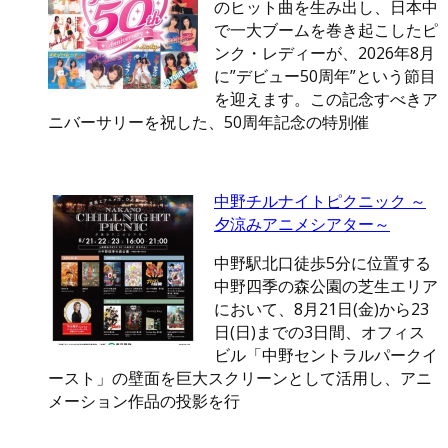
のヒット曲を生み出し、日本中
で一大ブームを巻き起こしたピ
ンク・レディーが、2026年8月
に”デビュー50周年”という節目
を迎えます。この記念すべきア
ニバーサリーを祝した、50周年記念の特別催
中野チルナイトピクニック ～
夕涼みアニメシアター～
中野駅北口徒歩5分に位置する
中野四季の森公園の芝生エリア
において、8月21日(金)から23
日(日)までの3日間、オフィス
ビル「中野セントラルパークイ
ースト」の壁面を巨大スクリーンとして活用し、アニ
メーション作品の投影を行