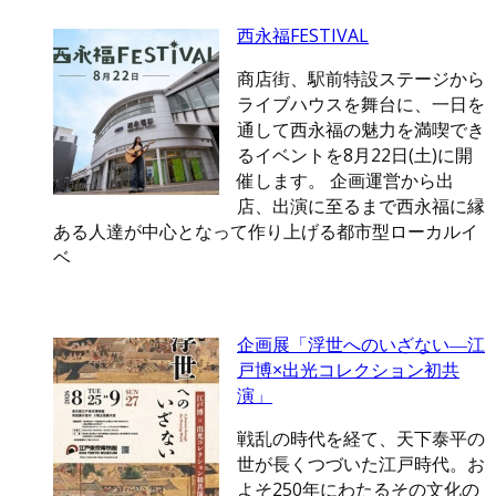
西永福FESTIVAL
商店街、駅前特設ステージから
ライブハウスを舞台に、一日を
通して西永福の魅力を満喫でき
るイベントを8月22日(土)に開
催します。 企画運営から出
店、出演に至るまで西永福に縁
ある人達が中心となって作り上げる都市型ローカルイ
ベ
企画展「浮世へのいざない―江
戸博×出光コレクション初共
演」
戦乱の時代を経て、天下泰平の
世が長くつづいた江戸時代。お
よそ250年にわたるその文化の