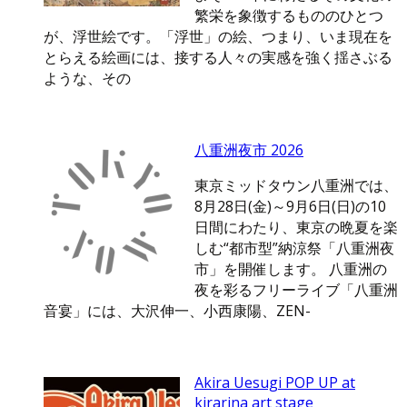
繁栄を象徴するもののひとつ
が、浮世絵です。「浮世」の絵、つまり、いま現在を
とらえる絵画には、接する人々の実感を強く揺さぶる
ような、その
八重洲夜市 2026
東京ミッドタウン八重洲では、
8月28日(金)～9月6日(日)の10
日間にわたり、東京の晩夏を楽
しむ“都市型”納涼祭「八重洲夜
市」を開催します。 八重洲の
夜を彩るフリーライブ「八重洲
音宴」には、大沢伸一、小西康陽、ZEN-
Akira Uesugi POP UP at
kirarina art stage