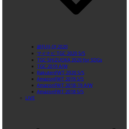
超FUJI-Q! 2020
マイナビ TGC 2020 S/S
TGC SHIZUOKA 2020 for SDGs
TGC 2019 A/W
RakutenFWT 2020 S/S
AmazonFWT 2019 S/S
AmazonFWT 2018-19 A/W
AmazonFWT 2018 S/S
LIVE