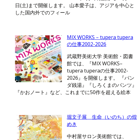
日(土)まで開催します。 山本愛子は、アジアを中心と
した国内外でのフィール
MIX WORKS – tupera tupera
の仕事2002-2026
武蔵野美術大学 美術館・図書
館では、『MIX WORKS–
tupera tuperaの仕事2002-
2026』を開催します。 『パン
ダ銭湯』『しろくまのパンツ』
『かおノート』など、これまでに50作を超える絵本
堀文子展 生命（いのち）の煌
めき
中村屋サロン美術館では、