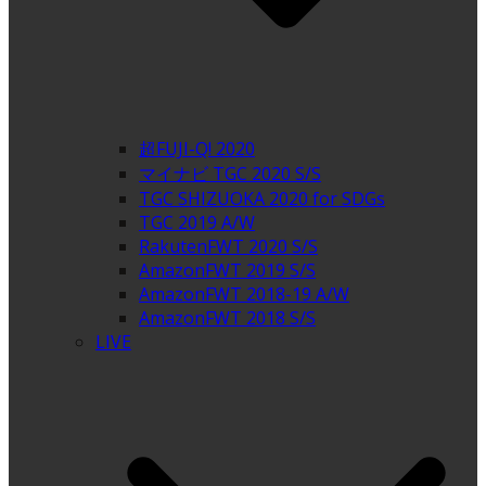
超FUJI-Q! 2020
マイナビ TGC 2020 S/S
TGC SHIZUOKA 2020 for SDGs
TGC 2019 A/W
RakutenFWT 2020 S/S
AmazonFWT 2019 S/S
AmazonFWT 2018-19 A/W
AmazonFWT 2018 S/S
LIVE