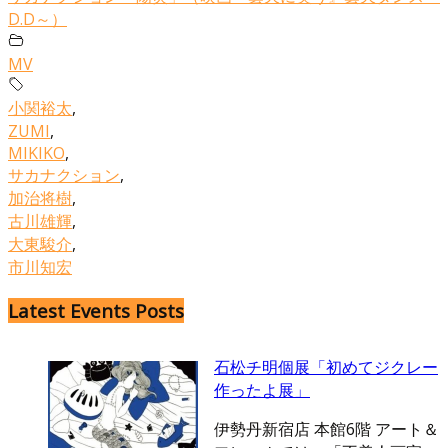
D.D～）
MV
小関裕太
,
ZUMI
,
MIKIKO
,
サカナクション
,
加治将樹
,
古川雄輝
,
大東駿介
,
市川知宏
Latest Events Posts
石松チ明個展「初めてジクレー
作ったよ展」
伊勢丹新宿店 本館6階 アート＆