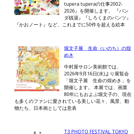
tupera tuperaの仕事2002-
2026』を開催します。 『パン
ダ銭湯』『しろくまのパンツ』
『かおノート』など、これまでに50作を超える絵本
堀文子展 生命（いのち）の煌
めき
中村屋サロン美術館では、
2026年9月16日(水)より展覧会
「堀文子展 生命の煌めき」を
開催します。 本展では、画業
80年にもおよぶ堀文子の、現在
も多くのファンに愛されている美しい花々、風景、動
物たち、日本画としては意表
T3 PHOTO FESTIVAL TOKYO