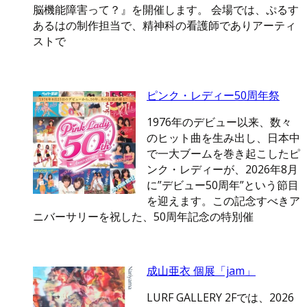
脳機能障害って？』を開催します。 会場では、ぷるす
あるはの制作担当で、精神科の看護師でありアーティ
ストで
ピンク・レディー50周年祭
1976年のデビュー以来、数々
のヒット曲を生み出し、日本中
で一大ブームを巻き起こしたピ
ンク・レディーが、2026年8月
に”デビュー50周年”という節目
を迎えます。この記念すべきア
ニバーサリーを祝した、50周年記念の特別催
成山亜衣 個展「jam」
LURF GALLERY 2Fでは、2026