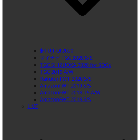
超FUJI-Q! 2020
マイナビ TGC 2020 S/S
TGC SHIZUOKA 2020 for SDGs
TGC 2019 A/W
RakutenFWT 2020 S/S
AmazonFWT 2019 S/S
AmazonFWT 2018-19 A/W
AmazonFWT 2018 S/S
LIVE