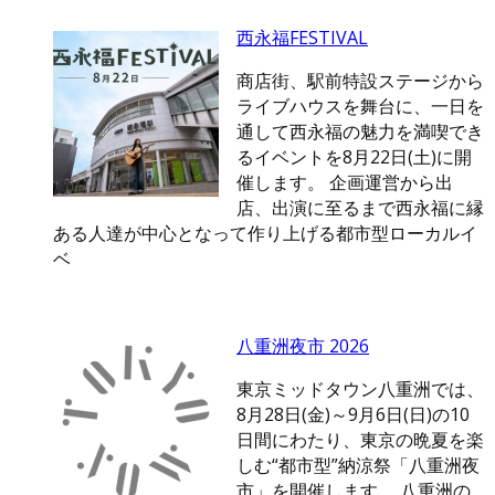
西永福FESTIVAL
商店街、駅前特設ステージから
ライブハウスを舞台に、一日を
通して西永福の魅力を満喫でき
るイベントを8月22日(土)に開
催します。 企画運営から出
店、出演に至るまで西永福に縁
ある人達が中心となって作り上げる都市型ローカルイ
ベ
八重洲夜市 2026
東京ミッドタウン八重洲では、
8月28日(金)～9月6日(日)の10
日間にわたり、東京の晩夏を楽
しむ“都市型”納涼祭「八重洲夜
市」を開催します。 八重洲の