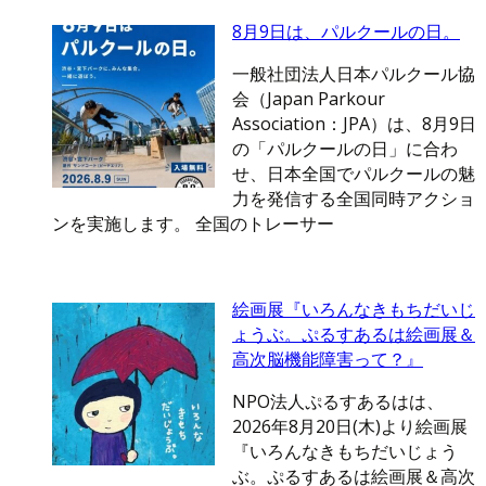
8月9日は、パルクールの日。
一般社団法人日本パルクール協
会（Japan Parkour
Association：JPA）は、8月9日
の「パルクールの日」に合わ
せ、日本全国でパルクールの魅
力を発信する全国同時アクショ
ンを実施します。 全国のトレーサー
絵画展『いろんなきもちだいじ
ょうぶ。ぷるすあるは絵画展＆
高次脳機能障害って？』
NPO法人ぷるすあるはは、
2026年8月20日(木)より絵画展
『いろんなきもちだいじょう
ぶ。ぷるすあるは絵画展＆高次