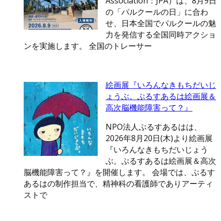
Association：JPA）は、8月9日
の「パルクールの日」に合わ
せ、日本全国でパルクールの魅
力を発信する全国同時アクショ
ンを実施します。 全国のトレーサー
絵画展『いろんなきもちだいじ
ょうぶ。ぷるすあるは絵画展＆
高次脳機能障害って？』
NPO法人ぷるすあるはは、
2026年8月20日(木)より絵画展
『いろんなきもちだいじょう
ぶ。ぷるすあるは絵画展＆高次
脳機能障害って？』を開催します。 会場では、ぷるす
あるはの制作担当で、精神科の看護師でありアーティ
ストで