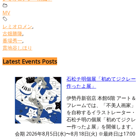
MV
レミオロメン
,
古畑勝隆
,
番場秀一
,
貫地谷しほり
Latest Events Posts
石松チ明個展「初めてジクレー
作ったよ展」
伊勢丹新宿店 本館6階 アート＆
フレームでは、「不美人画家」
を自称するイラストレーター・
石松チ明の個展「初めてジクレ
ー作ったよ展」を開催します。
会期 2026年8月5日(水)〜8月18日(火) ※最終日は17:00