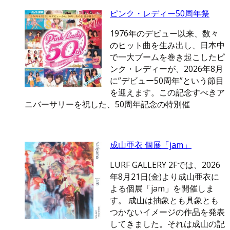
ピンク・レディー50周年祭
1976年のデビュー以来、数々
のヒット曲を生み出し、日本中
で一大ブームを巻き起こしたピ
ンク・レディーが、2026年8月
に”デビュー50周年”という節目
を迎えます。この記念すべきア
ニバーサリーを祝した、50周年記念の特別催
成山亜衣 個展「jam」
LURF GALLERY 2Fでは、2026
年8月21日(金)より成山亜衣に
よる個展「jam」を開催しま
す。 成山は抽象とも具象とも
つかないイメージの作品を発表
してきました。それは成山の記