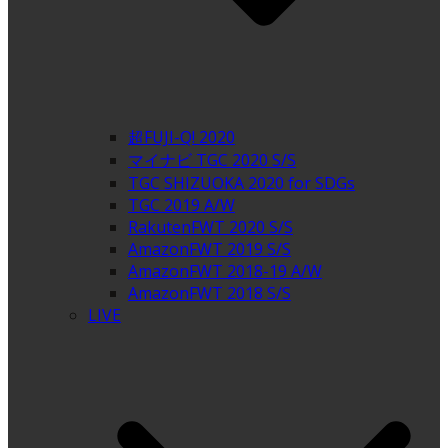
超FUJI-Q! 2020
マイナビ TGC 2020 S/S
TGC SHIZUOKA 2020 for SDGs
TGC 2019 A/W
RakutenFWT 2020 S/S
AmazonFWT 2019 S/S
AmazonFWT 2018-19 A/W
AmazonFWT 2018 S/S
LIVE