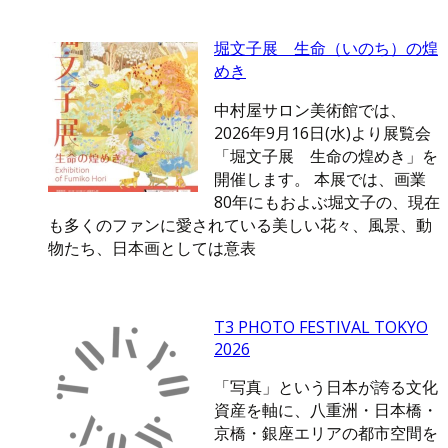
堀文子展 生命（いのち）の煌
めき
中村屋サロン美術館では、
2026年9月16日(水)より展覧会
「堀文子展 生命の煌めき」を
開催します。 本展では、画業
80年にもおよぶ堀文子の、現在
も多くのファンに愛されている美しい花々、風景、動
物たち、日本画としては意表
T3 PHOTO FESTIVAL TOKYO
2026
「写真」という日本が誇る文化
資産を軸に、八重洲・日本橋・
京橋・銀座エリアの都市空間を