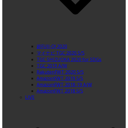
超FUJI-Q! 2020
マイナビ TGC 2020 S/S
TGC SHIZUOKA 2020 for SDGs
TGC 2019 A/W
RakutenFWT 2020 S/S
AmazonFWT 2019 S/S
AmazonFWT 2018-19 A/W
AmazonFWT 2018 S/S
LIVE