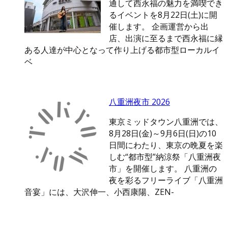
通して西永福の魅力を満喫でき
るイベントを8月22日(土)に開
催します。 企画運営から出
店、出演に至るまで西永福に縁
ある人達が中心となって作り上げる都市型ローカルイ
ベ
八重洲夜市 2026
東京ミッドタウン八重洲では、
8月28日(金)～9月6日(日)の10
日間にわたり、東京の晩夏を楽
しむ“都市型”納涼祭「八重洲夜
市」を開催します。 八重洲の
夜を彩るフリーライブ「八重洲
音宴」には、大沢伸一、小西康陽、ZEN-