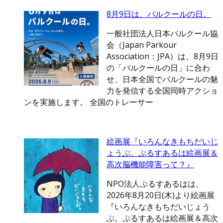
8月9日は、パルクールの日。
一般社団法人日本パルクール協
会（Japan Parkour
Association：JPA）は、8月9日
の「パルクールの日」に合わ
せ、日本全国でパルクールの魅
力を発信する全国同時アクショ
ンを実施します。 全国のトレーサー
絵画展『いろんなきもちだいじ
ょうぶ。ぷるすあるは絵画展＆
高次脳機能障害って？』
NPO法人ぷるすあるはは、
2026年8月20日(木)より絵画展
『いろんなきもちだいじょう
ぶ。ぷるすあるは絵画展＆高次