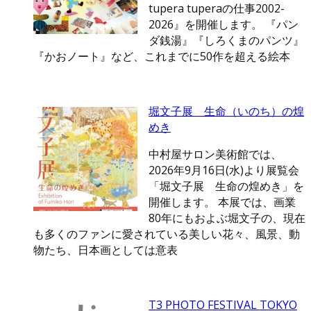
tupera tuperaの仕事2002-
2026』を開催します。 『パン
ダ銭湯』『しろくまのパンツ』
『かおノート』など、これまでに50作を超える絵本
堀文子展 生命（いのち）の煌
めき
中村屋サロン美術館では、
2026年9月16日(水)より展覧会
「堀文子展 生命の煌めき」を
開催します。 本展では、画業
80年にもおよぶ堀文子の、現在
も多くのファンに愛されている美しい花々、風景、動
物たち、日本画としては意表
T3 PHOTO FESTIVAL TOKYO