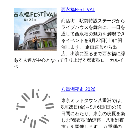
西永福FESTIVAL
商店街、駅前特設ステージから
ライブハウスを舞台に、一日を
通して西永福の魅力を満喫でき
るイベントを8月22日(土)に開
催します。 企画運営から出
店、出演に至るまで西永福に縁
ある人達が中心となって作り上げる都市型ローカルイ
ベ
八重洲夜市 2026
東京ミッドタウン八重洲では、
8月28日(金)～9月6日(日)の10
日間にわたり、東京の晩夏を楽
しむ“都市型”納涼祭「八重洲夜
市」を開催します。 八重洲の