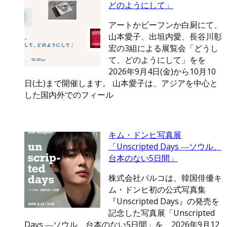
どのようにして」
アートかビーフンか白厨にて、
山本愛子、出垣内愛、長谷川彰
宏の3組による展覧会「どうし
て、どのようにして」をを
2026年9月4日(金)から10月10
日(土)まで開催します。 山本愛子は、アジアを中心と
した国内外でのフィール
キム・ドンヒ写真展
「Unscripted Days ―ソウル、
台本のない5日間」
株式会社パルコは、韓国俳優キ
ム・ドンヒ初の公式写真集
『Unscripted Days』の発売を
記念した写真展「Unscripted
Days ―ソウル、台本のない5日間」を、2026年9月12