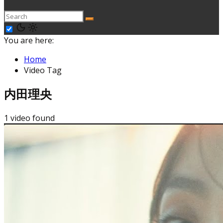
You are here:
Home
Video Tag
内田理央
1 video found