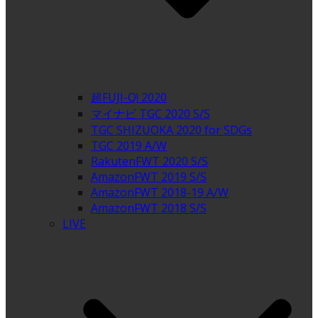
超FUJI-Q! 2020
マイナビ TGC 2020 S/S
TGC SHIZUOKA 2020 for SDGs
TGC 2019 A/W
RakutenFWT 2020 S/S
AmazonFWT 2019 S/S
AmazonFWT 2018-19 A/W
AmazonFWT 2018 S/S
LIVE