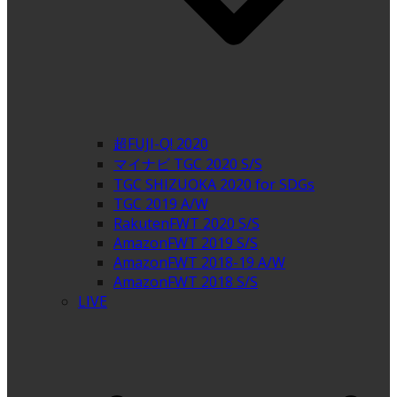
超FUJI-Q! 2020
マイナビ TGC 2020 S/S
TGC SHIZUOKA 2020 for SDGs
TGC 2019 A/W
RakutenFWT 2020 S/S
AmazonFWT 2019 S/S
AmazonFWT 2018-19 A/W
AmazonFWT 2018 S/S
LIVE