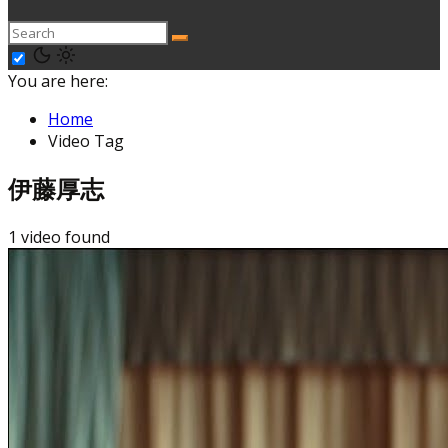
You are here:
Home
Video Tag
伊藤厚志
1 video found