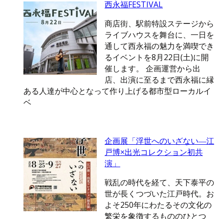
西永福FESTIVAL
商店街、駅前特設ステージから
ライブハウスを舞台に、一日を
通して西永福の魅力を満喫でき
るイベントを8月22日(土)に開
催します。 企画運営から出
店、出演に至るまで西永福に縁
ある人達が中心となって作り上げる都市型ローカルイ
ベ
企画展「浮世へのいざない―江
戸博×出光コレクション初共
演」
戦乱の時代を経て、天下泰平の
世が長くつづいた江戸時代。お
よそ250年にわたるその文化の
繁栄を象徴するもののひとつ