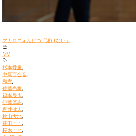
マカロニえんぴつ「溶けない」
MV
杉本愛里
,
中尾百合音
,
和宥
,
佐藤光将
,
福本晟也
,
伊藤厚志
,
櫻井健人
,
秋山大地
,
萩田ここ
,
桜木こと
,