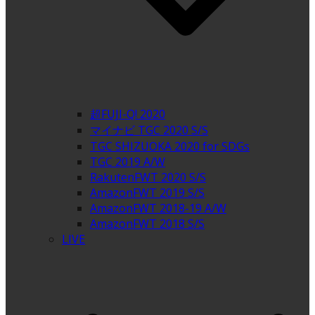
超FUJI-Q! 2020
マイナビ TGC 2020 S/S
TGC SHIZUOKA 2020 for SDGs
TGC 2019 A/W
RakutenFWT 2020 S/S
AmazonFWT 2019 S/S
AmazonFWT 2018-19 A/W
AmazonFWT 2018 S/S
LIVE