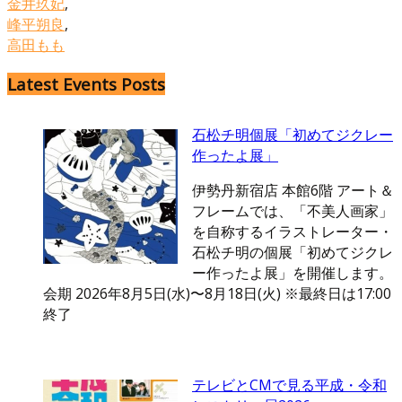
金井玖妃
,
峰平朔良
,
高田もも
Latest Events Posts
石松チ明個展「初めてジクレー
作ったよ展」
伊勢丹新宿店 本館6階 アート＆
フレームでは、「不美人画家」
を自称するイラストレーター・
石松チ明の個展「初めてジクレ
ー作ったよ展」を開催します。
会期 2026年8月5日(水)〜8月18日(火) ※最終日は17:00
終了
テレビとCMで見る平成・令和