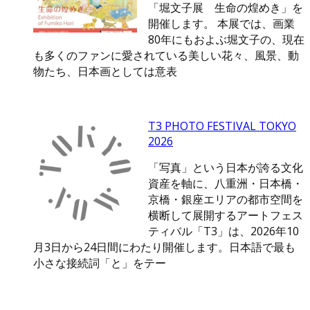
「堀文子展 生命の煌めき」を
開催します。 本展では、画業
80年にもおよぶ堀文子の、現在
も多くのファンに愛されている美しい花々、風景、動
物たち、日本画としては意表
T3 PHOTO FESTIVAL TOKYO
2026
「写真」という日本が誇る文化
資産を軸に、八重洲・日本橋・
京橋・銀座エリアの都市空間を
横断して展開するアートフェス
ティバル「T3」は、2026年10
月3日から24日間にわたり開催します。日本語で最も
小さな接続詞「と」をテー