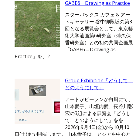
GABE6 ‒ Drawing as Practice
スターバックス カフェ & アー
トギャラリー 谷中御殿坂の第3
回となる展覧会として、東京藝
術大学油画第6研究室（薄久保
香研究室）との初の共同企画展
「GABE6 ‒ Drawing as
Practice」を、2
Group Exhibition「どうして、
どのようにして」
アートかビーフンか白厨にて、
山本愛子、出垣内愛、長谷川彰
宏の3組による展覧会「どうし
て、どのようにして」をを
2026年9月4日(金)から10月10
日(土)まで開催します。 山本愛子は、アジアを中心と