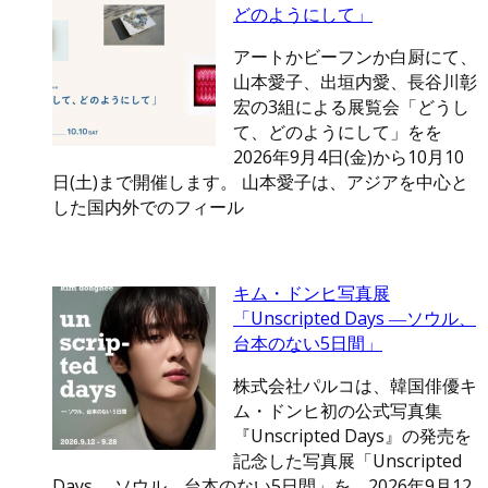
どのようにして」
アートかビーフンか白厨にて、
山本愛子、出垣内愛、長谷川彰
宏の3組による展覧会「どうし
て、どのようにして」をを
2026年9月4日(金)から10月10
日(土)まで開催します。 山本愛子は、アジアを中心と
した国内外でのフィール
キム・ドンヒ写真展
「Unscripted Days ―ソウル、
台本のない5日間」
株式会社パルコは、韓国俳優キ
ム・ドンヒ初の公式写真集
『Unscripted Days』の発売を
記念した写真展「Unscripted
Days ―ソウル、台本のない5日間」を、2026年9月12