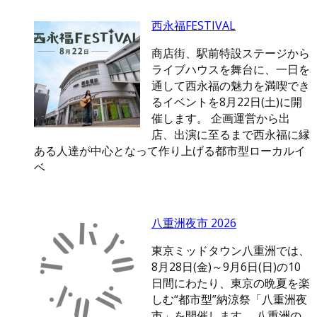
西永福FESTIVAL
商店街、駅前特設ステージから
ライブハウスを舞台に、一日を
通して西永福の魅力を満喫でき
るイベントを8月22日(土)に開
催します。 企画運営から出
店、出演に至るまで西永福に縁
ある人達が中心となって作り上げる都市型ローカルイ
ベ
八重洲夜市 2026
東京ミッドタウン八重洲では、
8月28日(金)～9月6日(日)の10
日間にわたり、東京の晩夏を楽
しむ“都市型”納涼祭「八重洲夜
市」を開催します。 八重洲の