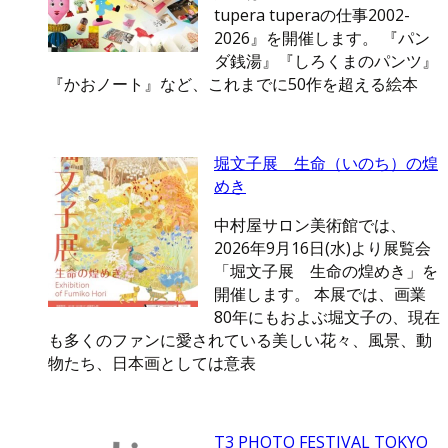
tupera tuperaの仕事2002-
2026』を開催します。 『パン
ダ銭湯』『しろくまのパンツ』
『かおノート』など、これまでに50作を超える絵本
堀文子展 生命（いのち）の煌
めき
中村屋サロン美術館では、
2026年9月16日(水)より展覧会
「堀文子展 生命の煌めき」を
開催します。 本展では、画業
80年にもおよぶ堀文子の、現在
も多くのファンに愛されている美しい花々、風景、動
物たち、日本画としては意表
T3 PHOTO FESTIVAL TOKYO