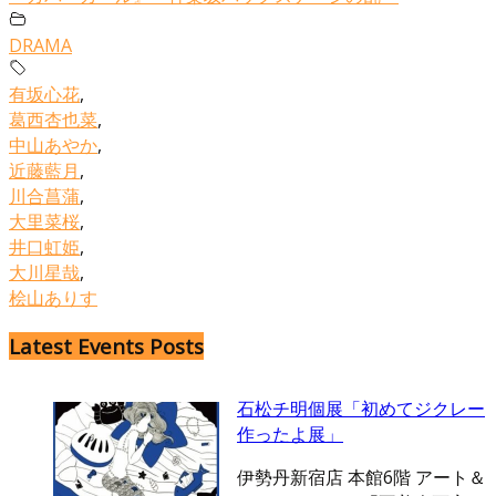
DRAMA
有坂心花
,
葛西杏也菜
,
中山あやか
,
近藤藍月
,
川合菖蒲
,
大里菜桜
,
井口虹姫
,
大川星哉
,
桧山ありす
Latest Events Posts
石松チ明個展「初めてジクレー
作ったよ展」
伊勢丹新宿店 本館6階 アート＆