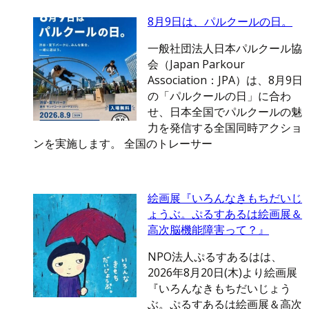
8月9日は、パルクールの日。
一般社団法人日本パルクール協
会（Japan Parkour
Association：JPA）は、8月9日
の「パルクールの日」に合わ
せ、日本全国でパルクールの魅
力を発信する全国同時アクショ
ンを実施します。 全国のトレーサー
絵画展『いろんなきもちだいじ
ょうぶ。ぷるすあるは絵画展＆
高次脳機能障害って？』
NPO法人ぷるすあるはは、
2026年8月20日(木)より絵画展
『いろんなきもちだいじょう
ぶ。ぷるすあるは絵画展＆高次