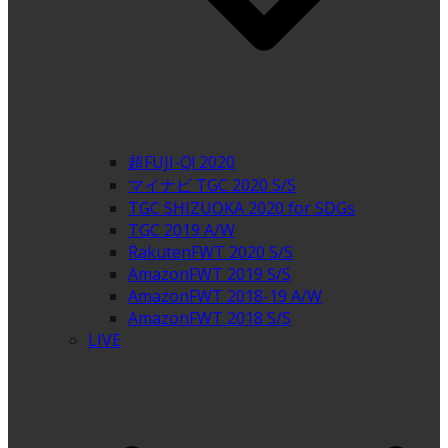
超FUJI-Q! 2020
マイナビ TGC 2020 S/S
TGC SHIZUOKA 2020 for SDGs
TGC 2019 A/W
RakutenFWT 2020 S/S
AmazonFWT 2019 S/S
AmazonFWT 2018-19 A/W
AmazonFWT 2018 S/S
LIVE