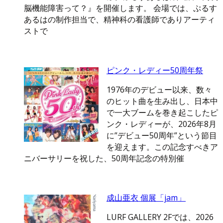
脳機能障害って？』を開催します。 会場では、ぷるす
あるはの制作担当で、精神科の看護師でありアーティ
ストで
ピンク・レディー50周年祭
1976年のデビュー以来、数々
のヒット曲を生み出し、日本中
で一大ブームを巻き起こしたピ
ンク・レディーが、2026年8月
に”デビュー50周年”という節目
を迎えます。この記念すべきア
ニバーサリーを祝した、50周年記念の特別催
成山亜衣 個展「jam」
LURF GALLERY 2Fでは、2026