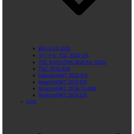
超FUJI-Q! 2020
マイナビ TGC 2020 S/S
TGC SHIZUOKA 2020 for SDGs
TGC 2019 A/W
RakutenFWT 2020 S/S
AmazonFWT 2019 S/S
AmazonFWT 2018-19 A/W
AmazonFWT 2018 S/S
LIVE