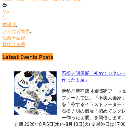
MV
枝優花
,
メドウズ舞良
,
佐藤千亜妃
,
越後はる香
Latest Events Posts
石松チ明個展「初めてジクレー
作ったよ展」
伊勢丹新宿店 本館6階 アート＆
フレームでは、「不美人画家」
を自称するイラストレーター・
石松チ明の個展「初めてジクレ
ー作ったよ展」を開催します。
会期 2026年8月5日(水)〜8月18日(火) ※最終日は17:00