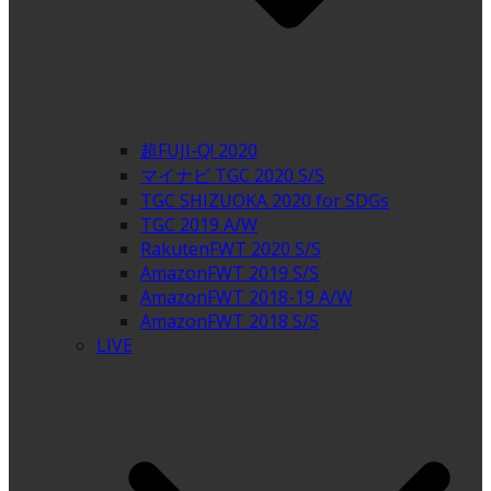
超FUJI-Q! 2020
マイナビ TGC 2020 S/S
TGC SHIZUOKA 2020 for SDGs
TGC 2019 A/W
RakutenFWT 2020 S/S
AmazonFWT 2019 S/S
AmazonFWT 2018-19 A/W
AmazonFWT 2018 S/S
LIVE