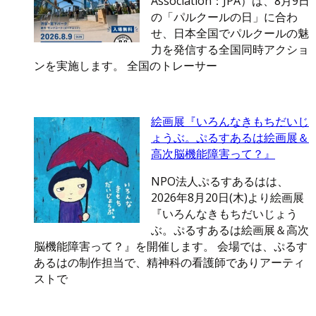
Association：JPA）は、8月9日
の「パルクールの日」に合わ
せ、日本全国でパルクールの魅
力を発信する全国同時アクショ
ンを実施します。 全国のトレーサー
絵画展『いろんなきもちだいじ
ょうぶ。ぷるすあるは絵画展＆
高次脳機能障害って？』
NPO法人ぷるすあるはは、
2026年8月20日(木)より絵画展
『いろんなきもちだいじょう
ぶ。ぷるすあるは絵画展＆高次
脳機能障害って？』を開催します。 会場では、ぷるす
あるはの制作担当で、精神科の看護師でありアーティ
ストで