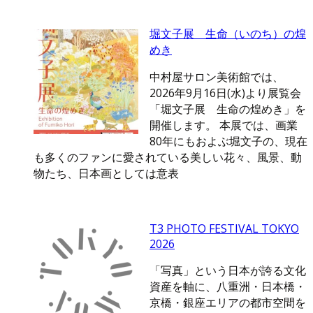
堀文子展 生命（いのち）の煌
めき
中村屋サロン美術館では、
2026年9月16日(水)より展覧会
「堀文子展 生命の煌めき」を
開催します。 本展では、画業
80年にもおよぶ堀文子の、現在
も多くのファンに愛されている美しい花々、風景、動
物たち、日本画としては意表
T3 PHOTO FESTIVAL TOKYO
2026
「写真」という日本が誇る文化
資産を軸に、八重洲・日本橋・
京橋・銀座エリアの都市空間を