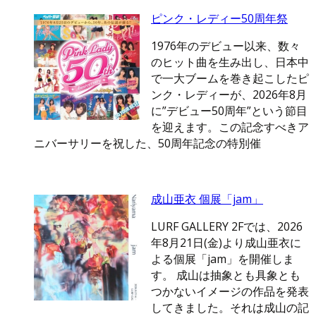
ピンク・レディー50周年祭
1976年のデビュー以来、数々
のヒット曲を生み出し、日本中
で一大ブームを巻き起こしたピ
ンク・レディーが、2026年8月
に”デビュー50周年”という節目
を迎えます。この記念すべきア
ニバーサリーを祝した、50周年記念の特別催
成山亜衣 個展「jam」
LURF GALLERY 2Fでは、2026
年8月21日(金)より成山亜衣に
よる個展「jam」を開催しま
す。 成山は抽象とも具象とも
つかないイメージの作品を発表
してきました。それは成山の記