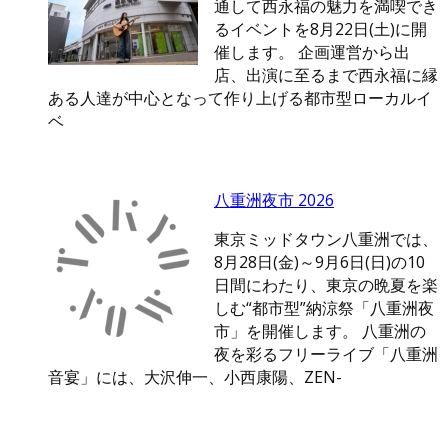
通して西永福の魅力を満喫でき
るイベントを8月22日(土)に開
催します。 企画運営から出
店、出演に至るまで西永福に縁
ある人達が中心となって作り上げる都市型ローカルイ
ベ
八重洲夜市 2026
東京ミッドタウン八重洲では、
8月28日(金)～9月6日(日)の10
日間にわたり、東京の晩夏を楽
しむ“都市型”納涼祭「八重洲夜
市」を開催します。 八重洲の
夜を彩るフリーライブ「八重洲
音宴」には、大沢伸一、小西康陽、ZEN-