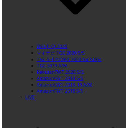
超FUJI-Q! 2020
マイナビ TGC 2020 S/S
TGC SHIZUOKA 2020 for SDGs
TGC 2019 A/W
RakutenFWT 2020 S/S
AmazonFWT 2019 S/S
AmazonFWT 2018-19 A/W
AmazonFWT 2018 S/S
LIVE