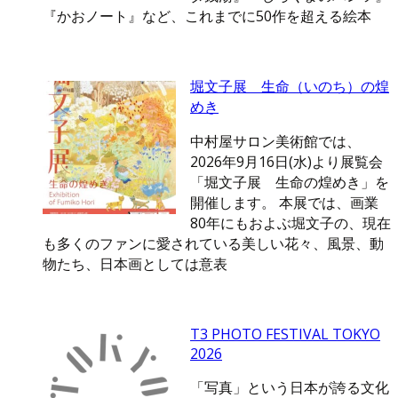
『かおノート』など、これまでに50作を超える絵本
堀文子展 生命（いのち）の煌
めき
中村屋サロン美術館では、
2026年9月16日(水)より展覧会
「堀文子展 生命の煌めき」を
開催します。 本展では、画業
80年にもおよぶ堀文子の、現在
も多くのファンに愛されている美しい花々、風景、動
物たち、日本画としては意表
T3 PHOTO FESTIVAL TOKYO
2026
「写真」という日本が誇る文化