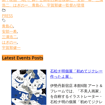
浩二、はぎのー、青島心、宇賀那健一監督が登壇
PRESS
青島心
,
安部一希
,
三溝浩二
,
はぎのー
,
宇賀那健一
Latest Events Posts
石松チ明個展「初めてジクレー
作ったよ展」
伊勢丹新宿店 本館6階 アート＆
フレームでは、「不美人画家」
を自称するイラストレーター・
石松チ明の個展「初めてジクレ