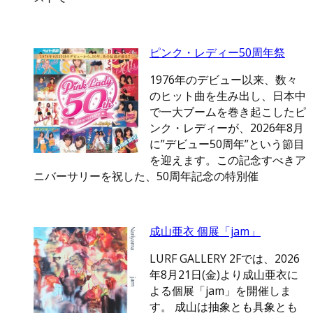
ピンク・レディー50周年祭
1976年のデビュー以来、数々
のヒット曲を生み出し、日本中
で一大ブームを巻き起こしたピ
ンク・レディーが、2026年8月
に”デビュー50周年”という節目
を迎えます。この記念すべきア
ニバーサリーを祝した、50周年記念の特別催
成山亜衣 個展「jam」
LURF GALLERY 2Fでは、2026
年8月21日(金)より成山亜衣に
よる個展「jam」を開催しま
す。 成山は抽象とも具象とも