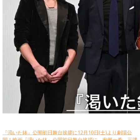
『渇いた鉢』公開初日舞台挨拶に12月10日(土)より劇場公
開！映画『渇いた鉢』公開初日舞台挨拶に、安部一希、三溝