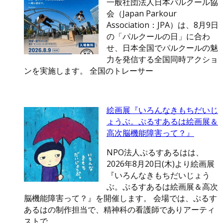
一般社団法人日本パルクール協
会（Japan Parkour
Association：JPA）は、8月9日
の「パルクールの日」に合わ
せ、日本全国でパルクールの魅
力を発信する全国同時アクショ
ンを実施します。 全国のトレーサー
絵画展『いろんなきもちだいじ
ょうぶ。ぷるすあるは絵画展＆
高次脳機能障害って？』
NPO法人ぷるすあるはは、
2026年8月20日(木)より絵画展
『いろんなきもちだいじょう
ぶ。ぷるすあるは絵画展＆高次
脳機能障害って？』を開催します。 会場では、ぷるす
あるはの制作担当で、精神科の看護師でありアーティ
ストで