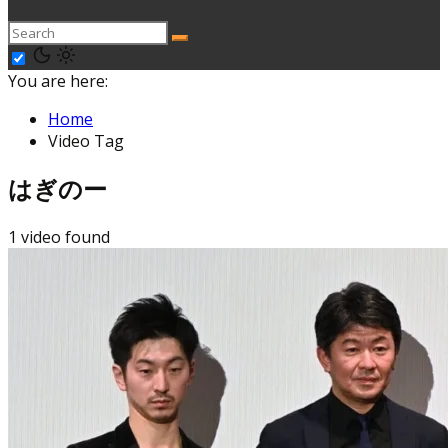
You are here:
Home
Video Tag
はぎのー
1 video found