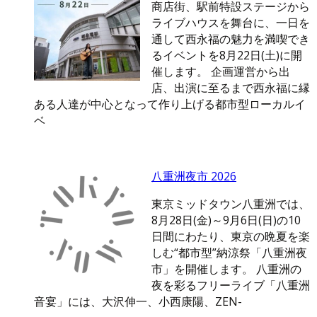
商店街、駅前特設ステージから
ライブハウスを舞台に、一日を
通して西永福の魅力を満喫でき
るイベントを8月22日(土)に開
催します。 企画運営から出
店、出演に至るまで西永福に縁
ある人達が中心となって作り上げる都市型ローカルイ
ベ
八重洲夜市 2026
東京ミッドタウン八重洲では、
8月28日(金)～9月6日(日)の10
日間にわたり、東京の晩夏を楽
しむ“都市型”納涼祭「八重洲夜
市」を開催します。 八重洲の
夜を彩るフリーライブ「八重洲
音宴」には、大沢伸一、小西康陽、ZEN-