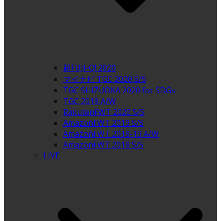
超FUJI-Q! 2020
マイナビ TGC 2020 S/S
TGC SHIZUOKA 2020 for SDGs
TGC 2019 A/W
RakutenFWT 2020 S/S
AmazonFWT 2019 S/S
AmazonFWT 2018-19 A/W
AmazonFWT 2018 S/S
LIVE