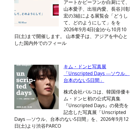
アートかビーフンか白厨にて、
山本愛子、出垣内愛、長谷川彰
宏の3組による展覧会「どうし
て、どのようにして」をを
2026年9月4日(金)から10月10
日(土)まで開催します。 山本愛子は、アジアを中心と
した国内外でのフィール
キム・ドンヒ写真展
「Unscripted Days ―ソウル、
台本のない5日間」
株式会社パルコは、韓国俳優キ
ム・ドンヒ初の公式写真集
『Unscripted Days』の発売を
記念した写真展「Unscripted
Days ―ソウル、台本のない5日間」を、2026年9月12
日(土)より渋谷PARCO