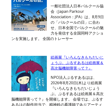
一般社団法人日本パルクール協
会（Japan Parkour
Association：JPA）は、8月9日
の「パルクールの日」に合わ
せ、日本全国でパルクールの魅
力を発信する全国同時アクショ
ンを実施します。 全国のトレーサー
絵画展『いろんなきもちだいじ
ょうぶ。ぷるすあるは絵画展＆
高次脳機能障害って？』
NPO法人ぷるすあるはは、
2026年8月20日(木)より絵画展
『いろんなきもちだいじょう
ぶ。ぷるすあるは絵画展＆高次
脳機能障害って？』を開催します。 会場では、ぷるす
あるはの制作担当で、精神科の看護師でありアーティ