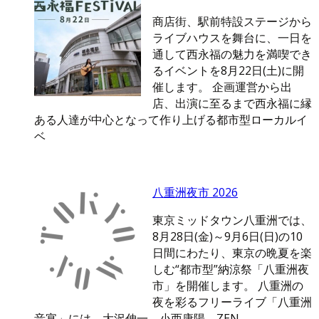
商店街、駅前特設ステージから
ライブハウスを舞台に、一日を
通して西永福の魅力を満喫でき
るイベントを8月22日(土)に開
催します。 企画運営から出
店、出演に至るまで西永福に縁
ある人達が中心となって作り上げる都市型ローカルイ
ベ
八重洲夜市 2026
東京ミッドタウン八重洲では、
8月28日(金)～9月6日(日)の10
日間にわたり、東京の晩夏を楽
しむ“都市型”納涼祭「八重洲夜
市」を開催します。 八重洲の
夜を彩るフリーライブ「八重洲
音宴」には、大沢伸一、小西康陽、ZEN-