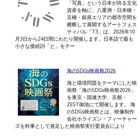
「写真」という日本が誇る文化
資産を軸に、八重洲・日本橋・
京橋・銀座エリアの都市空間を
横断して展開するアートフェス
ティバル「T3」は、2026年10
月3日から24日間にわたり開催します。日本語で最も
小さな接続詞「と」をテー
海のSDGs映画祭2026
海と環境問題をテーマにした映
画祭「海のSDGs映画祭2026」
を東京・国連大学、京都・
ZEST御池にて開催します。 海
のSDGs映画祭とは、映像制作
会社ホライズン・フィーチャー
ズを幹事として発足した映画祭実行委員会により