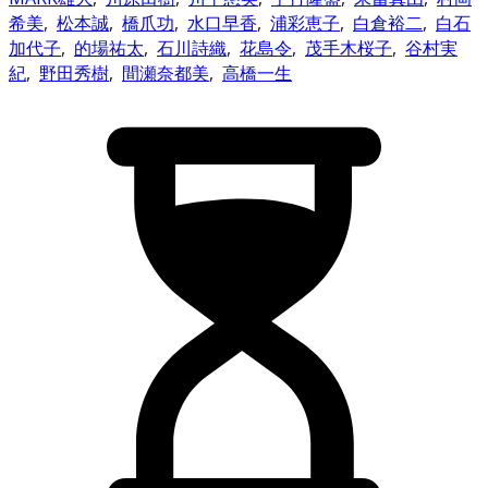
希美
,
松本誠
,
橋爪功
,
水口早香
,
浦彩恵子
,
白倉裕二
,
白石
加代子
,
的場祐太
,
石川詩織
,
花島令
,
茂手木桜子
,
谷村実
紀
,
野田秀樹
,
間瀬奈都美
,
高橋一生