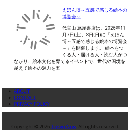
えほん博～五感で感じる絵本の
博覧会～
代官山 蔦屋書店は、2026年11
月7日(土)、8日(日)に「えほん
博～五感で感じる絵本の博覧会
～」を開催します。 絵本をつ
くる人・届ける人・読む人がつ
ながり、絵本文化を育てるイベントで、世代や国境を
越えて絵本の魅力を五
ABOUT
CONTACT
PRIVACY POLICY
Copyright © 2026
Tokyo Now
. All rights reserved.