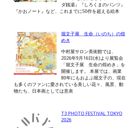
ダ銭湯』『しろくまのパンツ』
『かおノート』など、これまでに50作を超える絵本
堀文子展 生命（いのち）の煌
めき
中村屋サロン美術館では、
2026年9月16日(水)より展覧会
「堀文子展 生命の煌めき」を
開催します。 本展では、画業
80年にもおよぶ堀文子の、現在
も多くのファンに愛されている美しい花々、風景、動
物たち、日本画としては意表
T3 PHOTO FESTIVAL TOKYO
2026