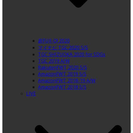
超FUJI-Q! 2020
マイナビ TGC 2020 S/S
TGC SHIZUOKA 2020 for SDGs
TGC 2019 A/W
RakutenFWT 2020 S/S
AmazonFWT 2019 S/S
AmazonFWT 2018-19 A/W
AmazonFWT 2018 S/S
LIVE