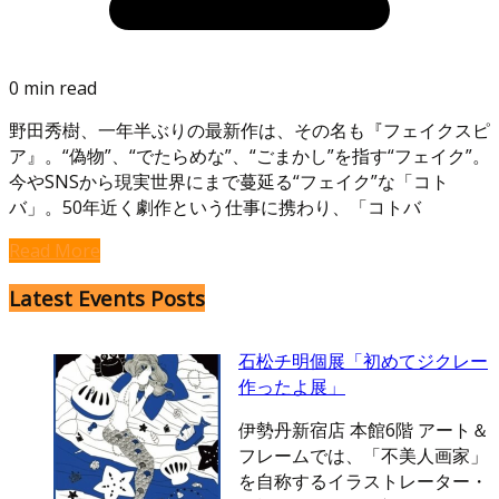
0 min read
野田秀樹、一年半ぶりの最新作は、その名も『フェイクスピ
ア』。“偽物”、“でたらめな”、“ごまかし”を指す“フェイク”。
今やSNSから現実世界にまで蔓延る“フェイク”な「コト
バ」。50年近く劇作という仕事に携わり、「コトバ
Read More
Latest Events Posts
石松チ明個展「初めてジクレー
作ったよ展」
伊勢丹新宿店 本館6階 アート＆
フレームでは、「不美人画家」
を自称するイラストレーター・