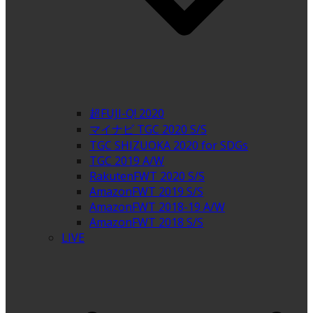
超FUJI-Q! 2020
マイナビ TGC 2020 S/S
TGC SHIZUOKA 2020 for SDGs
TGC 2019 A/W
RakutenFWT 2020 S/S
AmazonFWT 2019 S/S
AmazonFWT 2018-19 A/W
AmazonFWT 2018 S/S
LIVE