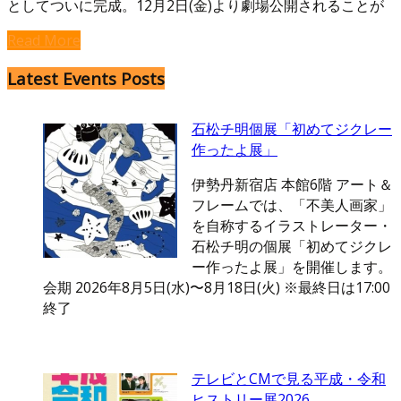
としてついに完成。12月2日(金)より劇場公開されることが
Read More
Latest Events Posts
石松チ明個展「初めてジクレー
作ったよ展」
伊勢丹新宿店 本館6階 アート＆
フレームでは、「不美人画家」
を自称するイラストレーター・
石松チ明の個展「初めてジクレ
ー作ったよ展」を開催します。
会期 2026年8月5日(水)〜8月18日(火) ※最終日は17:00
終了
テレビとCMで見る平成・令和
ヒストリー展2026