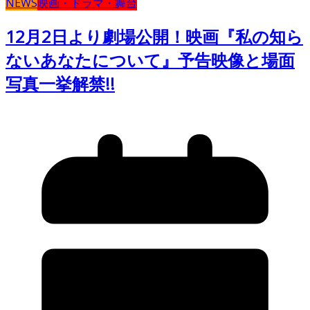
NEWS
映画・ドラマ・舞台
12月2日より劇場公開！映画『私の知ら
ないあなたについて』予告映像と場面
写真一挙解禁!!