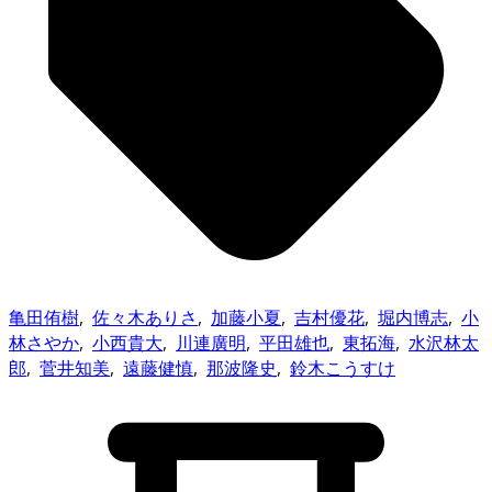
亀田侑樹
,
佐々木ありさ
,
加藤小夏
,
吉村優花
,
堀内博志
,
小
林さやか
,
小西貴大
,
川連廣明
,
平田雄也
,
東拓海
,
水沢林太
郎
,
菅井知美
,
遠藤健慎
,
那波隆史
,
鈴木こうすけ