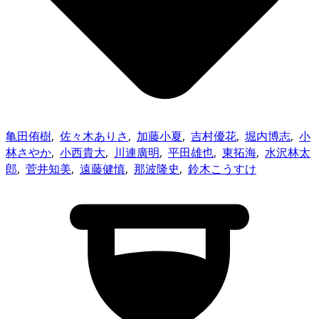
亀田侑樹
,
佐々木ありさ
,
加藤小夏
,
吉村優花
,
堀内博志
,
小
林さやか
,
小西貴大
,
川連廣明
,
平田雄也
,
東拓海
,
水沢林太
郎
,
菅井知美
,
遠藤健慎
,
那波隆史
,
鈴木こうすけ