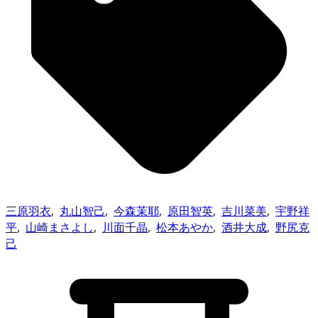
三原羽衣
,
丸山智己
,
今森茉耶
,
原田智英
,
吉川菜美
,
宇野祥
平
,
山崎まさよし
,
川面千晶
,
松本あやか
,
酒井大成
,
野尻克
己