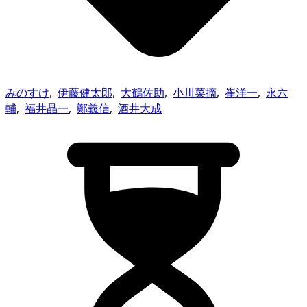
みのすけ
,
伊藤健太郎
,
大鶴佐助
,
小川菜摘
,
崔洋一
,
永六
輔
,
福井晶一
,
鄭義信
,
酒井大成