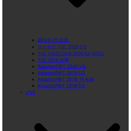
超FUJI-Q! 2020
マイナビ TGC 2020 S/S
TGC SHIZUOKA 2020 for SDGs
TGC 2019 A/W
RakutenFWT 2020 S/S
AmazonFWT 2019 S/S
AmazonFWT 2018-19 A/W
AmazonFWT 2018 S/S
LIVE