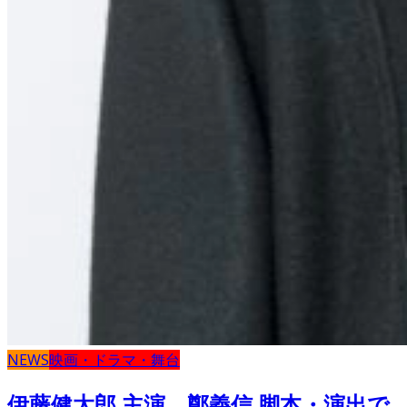
NEWS
映画・ドラマ・舞台
伊藤健太郎 主演、鄭義信 脚本・演出で