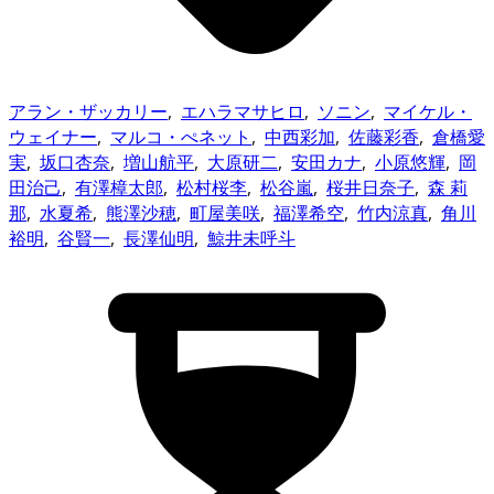
アラン・ザッカリー
,
エハラマサヒロ
,
ソニン
,
マイケル・
ウェイナー
,
マルコ・ぺネット
,
中西彩加
,
佐藤彩香
,
倉橋愛
実
,
坂口杏奈
,
増山航平
,
大原研二
,
安田カナ
,
小原悠輝
,
岡
田治己
,
有澤樟太郎
,
松村桜李
,
松谷嵐
,
桜井日奈子
,
森 莉
那
,
水夏希
,
熊澤沙穂
,
町屋美咲
,
福澤希空
,
竹内涼真
,
角川
裕明
,
谷賢一
,
長澤仙明
,
鯨井未呼斗