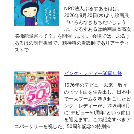
NPO法人ぷるすあるはは、
2026年8月20日(木)より絵画展
『いろんなきもちだいじょう
ぶ。ぷるすあるは絵画展＆高次
脳機能障害って？』を開催します。 会場では、ぷるす
あるはの制作担当で、精神科の看護師でありアーティ
ストで
ピンク・レディー50周年祭
1976年のデビュー以来、数々
のヒット曲を生み出し、日本中
で一大ブームを巻き起こしたピ
ンク・レディーが、2026年8月
に”デビュー50周年”という節目
を迎えます。この記念すべきア
ニバーサリーを祝した、50周年記念の特別催