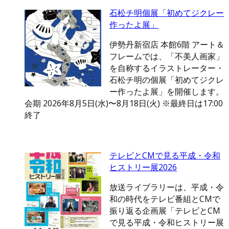
石松チ明個展「初めてジクレー
作ったよ展」
伊勢丹新宿店 本館6階 アート＆
フレームでは、「不美人画家」
を自称するイラストレーター・
石松チ明の個展「初めてジクレ
ー作ったよ展」を開催します。
会期 2026年8月5日(水)〜8月18日(火) ※最終日は17:00
終了
テレビとCMで見る平成・令和
ヒストリー展2026
放送ライブラリーは、平成・令
和の時代をテレビ番組とCMで
振り返る企画展「テレビとCM
で見る平成・令和ヒストリー展