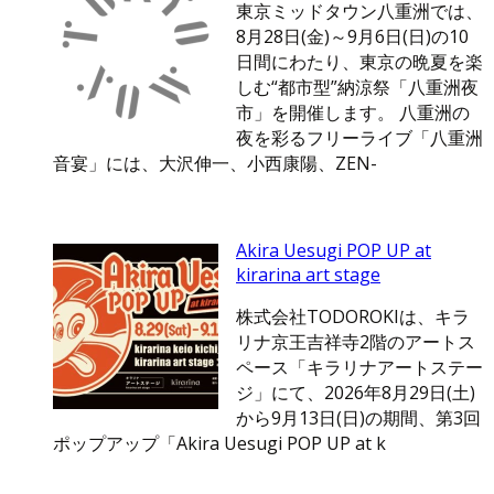
東京ミッドタウン八重洲では、
8月28日(金)～9月6日(日)の10
日間にわたり、東京の晩夏を楽
しむ“都市型”納涼祭「八重洲夜
市」を開催します。 八重洲の
夜を彩るフリーライブ「八重洲
音宴」には、大沢伸一、小西康陽、ZEN-
Akira Uesugi POP UP at
kirarina art stage
株式会社TODOROKIは、キラ
リナ京王吉祥寺2階のアートス
ペース「キラリナアートステー
ジ」にて、2026年8月29日(土)
から9月13日(日)の期間、第3回
ポップアップ「Akira Uesugi POP UP at k