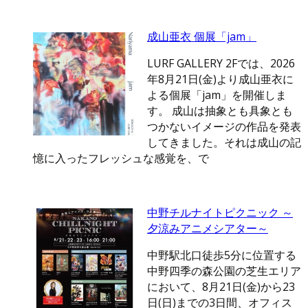
成山亜衣 個展「jam」
LURF GALLERY 2Fでは、2026
年8月21日(金)より成山亜衣に
よる個展「jam」を開催しま
す。 成山は抽象とも具象とも
つかないイメージの作品を発表
してきました。それは成山の記
憶に入ったフレッシュな感覚を、で
中野チルナイトピクニック ～
夕涼みアニメシアター～
中野駅北口徒歩5分に位置する
中野四季の森公園の芝生エリア
において、8月21日(金)から23
日(日)までの3日間、オフィス