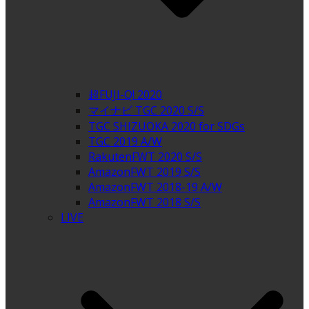
超FUJI-Q! 2020
マイナビ TGC 2020 S/S
TGC SHIZUOKA 2020 for SDGs
TGC 2019 A/W
RakutenFWT 2020 S/S
AmazonFWT 2019 S/S
AmazonFWT 2018-19 A/W
AmazonFWT 2018 S/S
LIVE