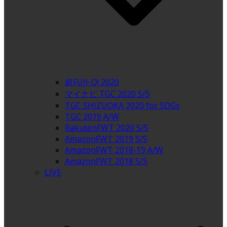
超FUJI-Q! 2020
マイナビ TGC 2020 S/S
TGC SHIZUOKA 2020 for SDGs
TGC 2019 A/W
RakutenFWT 2020 S/S
AmazonFWT 2019 S/S
AmazonFWT 2018-19 A/W
AmazonFWT 2018 S/S
LIVE