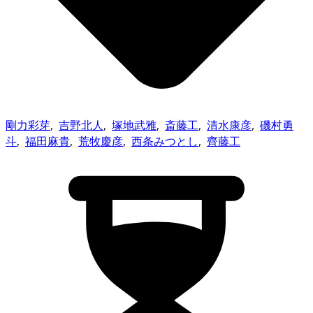
剛力彩芽
,
吉野北人
,
塚地武雅
,
斎藤工
,
清水康彦
,
磯村勇
斗
,
福田麻貴
,
荒牧慶彦
,
西条みつとし
,
齊藤工