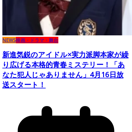
NEWS
映画・ドラマ・舞台
新進気鋭のアイドル×実力派脚本家が繰
り広げる本格的青春ミステリー！「あ
なた犯人じゃありません」4月16日放
送スタート！