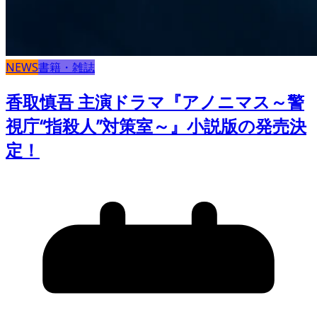
NEWS
書籍・雑誌
香取慎吾 主演ドラマ『アノニマス～警
視庁“指殺人”対策室～』小説版の発売決
定！