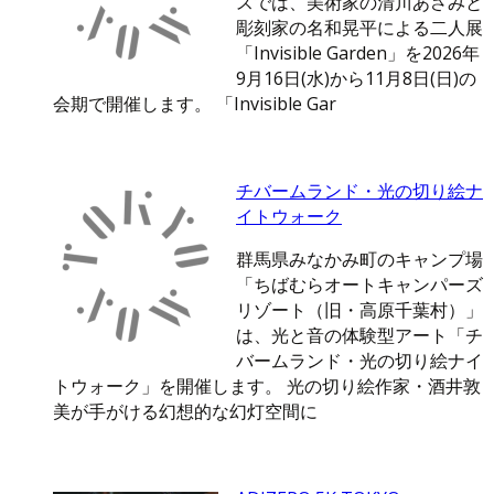
スでは、美術家の清川あさみと
彫刻家の名和晃平による二人展
「Invisible Garden」を2026年
9月16日(水)から11月8日(日)の
会期で開催します。 「Invisible Gar
チバームランド・光の切り絵ナ
イトウォーク
群馬県みなかみ町のキャンプ場
「ちばむらオートキャンパーズ
リゾート（旧・高原千葉村）」
は、光と音の体験型アート「チ
バームランド・光の切り絵ナイ
トウォーク」を開催します。 光の切り絵作家・酒井敦
美が手がける幻想的な幻灯空間に