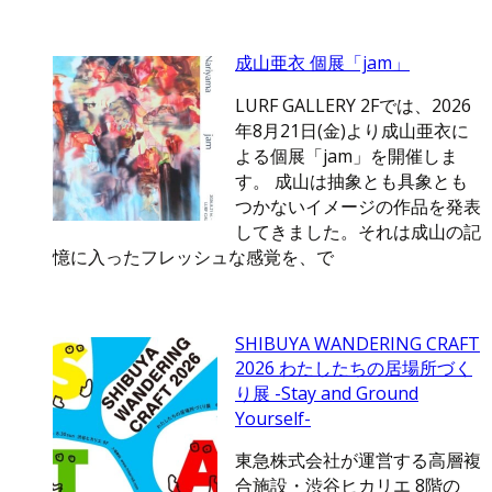
成山亜衣 個展「jam」
LURF GALLERY 2Fでは、2026
年8月21日(金)より成山亜衣に
よる個展「jam」を開催しま
す。 成山は抽象とも具象とも
つかないイメージの作品を発表
してきました。それは成山の記
憶に入ったフレッシュな感覚を、で
SHIBUYA WANDERING CRAFT
2026 わたしたちの居場所づく
り展 -Stay and Ground
Yourself-
東急株式会社が運営する高層複
合施設・渋谷ヒカリエ 8階の