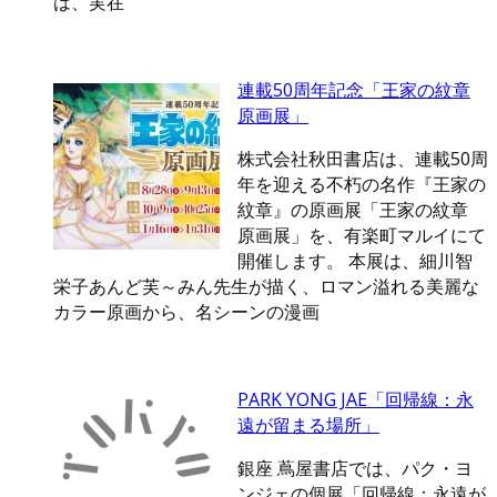
は、実在
連載50周年記念「王家の紋章
原画展」
株式会社秋田書店は、連載50周
年を迎える不朽の名作『王家の
紋章』の原画展「王家の紋章
原画展」を、有楽町マルイにて
開催します。 本展は、細川智
栄子あんど芙～みん先生が描く、ロマン溢れる美麗な
カラー原画から、名シーンの漫画
PARK YONG JAE「回帰線：永
遠が留まる場所」
銀座 蔦屋書店では、パク・ヨ
ンジェの個展「回帰線：永遠が