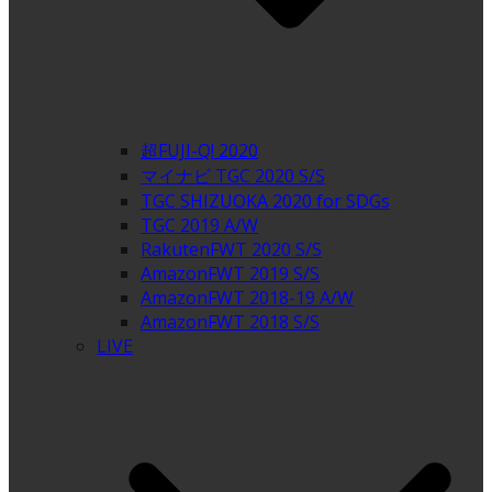
超FUJI-Q! 2020
マイナビ TGC 2020 S/S
TGC SHIZUOKA 2020 for SDGs
TGC 2019 A/W
RakutenFWT 2020 S/S
AmazonFWT 2019 S/S
AmazonFWT 2018-19 A/W
AmazonFWT 2018 S/S
LIVE