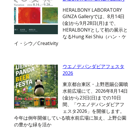
HERALBONY LABORATORY
GINZA Galleryでは、8月14日
(金)から9月28日(月)まで、
HERALBONYとして初の展示と
なるHung Kei Shiu（ハン・ケ
イ・シウ／Creativity
ウエノデ.パンダビアフェスタ
2026
東京都台東区・上野恩賜公園噴
水前広場にて、2026年8月14日
(金)から23日(日)までの10日
間、「ウエノデ.パンダビアフ
ェスタ2026」を開催します。
今年は例年開催している噴水前広場に加え、上野公園
の豊かな緑を活か