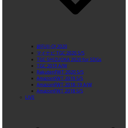
超FUJI-Q! 2020
マイナビ TGC 2020 S/S
TGC SHIZUOKA 2020 for SDGs
TGC 2019 A/W
RakutenFWT 2020 S/S
AmazonFWT 2019 S/S
AmazonFWT 2018-19 A/W
AmazonFWT 2018 S/S
LIVE