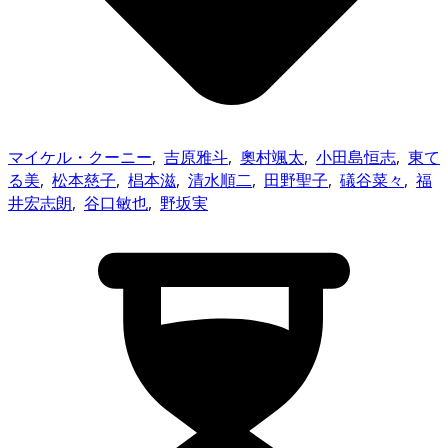
マイケル・クーニー
,
吉原雅斗
,
奧村颯太
,
小田島恒志
,
東て
る美
,
松本慈子
,
椙本滋
,
清水順二
,
田野聖子
,
礒谷菜々
,
福
井宏志朗
,
谷口敏也
,
野坂実