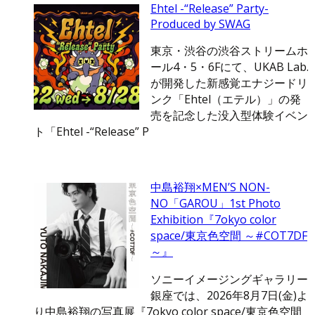
Ehtel -“Release” Party-
Produced by SWAG
東京・渋谷の渋谷ストリームホ
ール4・5・6Fにて、UKAB Lab.
が開発した新感覚エナジードリ
ンク「Ehtel（エテル）」の発
売を記念した没入型体験イベン
ト「Ehtel -“Release” P
中島裕翔×MEN’S NON-
NO「GAROU」1st Photo
Exhibition『7okyo color
space/東京色空間 ～#COT7DF
～』
ソニーイメージングギャラリー
銀座では、2026年8月7日(金)よ
り中島裕翔の写真展『7okyo color space/東京色空間