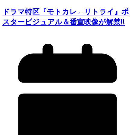
ドラマ特区『モトカレ←リトライ』ポ
スタービジュアル＆番宣映像が解禁!!