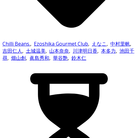
Chilli Beans.
,
Ezoshika Gourmet Club
,
えなこ
,
中村里帆
,
吉田仁人
,
土城温美
,
山本奈奈
,
川津明日香
,
本多力
,
池田千
尋
,
畑山創
,
眞島秀和
,
華谷艶
,
鈴木仁