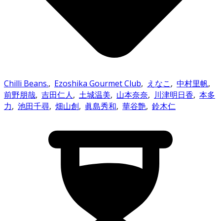
Chilli Beans.
,
Ezoshika Gourmet Club
,
えなこ
,
中村里帆
,
前野朋哉
,
吉田仁人
,
土城温美
,
山本奈奈
,
川津明日香
,
本多
力
,
池田千尋
,
畑山創
,
眞島秀和
,
華谷艶
,
鈴木仁