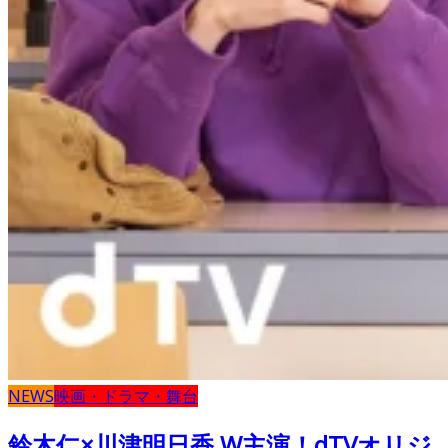
NEWS
映画・ドラマ・舞台
鈴木仁×川津明日香 W主演！dTVオリジ