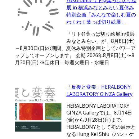
Yokohama リト@葉っぱ切り絵
展 in 横浜みなとみらい 夏休み
特別企画「みんなで楽しむ夏の
わくわく葉っぱ切り絵展」
「リト@葉っぱ切り絵展in横浜
みなとみらい」が、8月8日(土)
～8月30日(日)の期間、夏休み特別企画としてパワーア
ップしてオープンします。 会期 2026年8月8日(土)〜8
月30日(日) ※定休日：毎週火曜日・水曜日
「反復と変奏」HERALBONY
LABORATORY GINZA Gallery
HERALBONY LABORATORY
GINZA Galleryでは、8月14日
(金)から9月28日(月)まで、
HERALBONYとして初の展示と
なるHung Kei Shiu（ハン・ケ