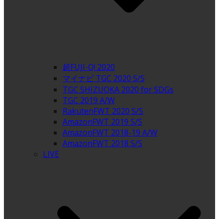
超FUJI-Q! 2020
マイナビ TGC 2020 S/S
TGC SHIZUOKA 2020 for SDGs
TGC 2019 A/W
RakutenFWT 2020 S/S
AmazonFWT 2019 S/S
AmazonFWT 2018-19 A/W
AmazonFWT 2018 S/S
LIVE