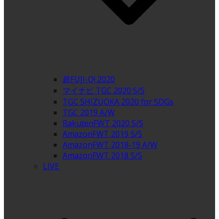
超FUJI-Q! 2020
マイナビ TGC 2020 S/S
TGC SHIZUOKA 2020 for SDGs
TGC 2019 A/W
RakutenFWT 2020 S/S
AmazonFWT 2019 S/S
AmazonFWT 2018-19 A/W
AmazonFWT 2018 S/S
LIVE