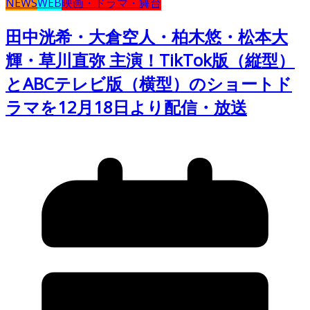
NEWS
WEB
映画・ドラマ・舞台
田中洸希・大倉空人・柏木悠・松本大
輝・草川直弥 主演！TikTok版（縦型）
とABCテレビ版（横型）のショートド
ラマを12月18日より配信・放送