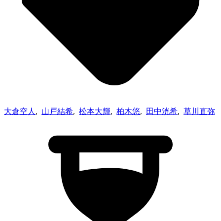
大倉空人
,
山戸結希
,
松本大輝
,
柏木悠
,
田中洸希
,
草川直弥