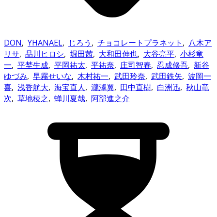
DON
,
YHANAEL
,
じろう
,
チョコレートプラネット
,
八木ア
リサ
,
品川ヒロシ
,
堀田茜
,
大和田伸也
,
大谷亮平
,
小杉竜
一
,
平埜生成
,
平岡祐太
,
平祐奈
,
庄司智春
,
忍成修吾
,
新谷
ゆづみ
,
早霧せいな
,
木村祐一
,
武田玲奈
,
武田鉄矢
,
波岡一
喜
,
浅香航大
,
海宝直人
,
瀧澤翼
,
田中直樹
,
白洲迅
,
秋山竜
次
,
草地稜之
,
蝉川夏哉
,
阿部進之介