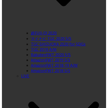
超FUJI-Q! 2020
マイナビ TGC 2020 S/S
TGC SHIZUOKA 2020 for SDGs
TGC 2019 A/W
RakutenFWT 2020 S/S
AmazonFWT 2019 S/S
AmazonFWT 2018-19 A/W
AmazonFWT 2018 S/S
LIVE