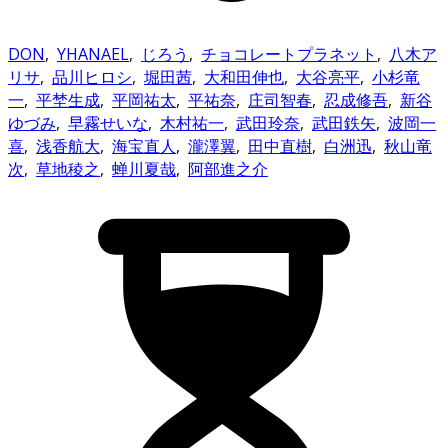
DON
,
YHANAEL
,
じろう
,
チョコレートプラネット
,
八木ア
リサ
,
品川ヒロシ
,
堀田茜
,
大和田伸也
,
大谷亮平
,
小杉竜
一
,
平埜生成
,
平岡祐太
,
平祐奈
,
庄司智春
,
忍成修吾
,
新谷
ゆづみ
,
早霧せいな
,
木村祐一
,
武田玲奈
,
武田鉄矢
,
波岡一
喜
,
浅香航大
,
海宝直人
,
瀧澤翼
,
田中直樹
,
白洲迅
,
秋山竜
次
,
草地稜之
,
蝉川夏哉
,
阿部進之介