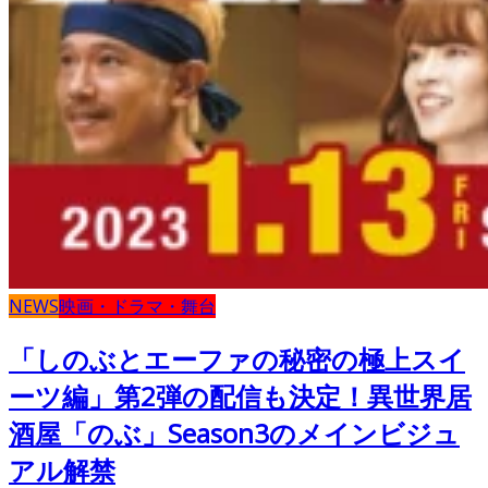
NEWS
映画・ドラマ・舞台
「しのぶとエーファの秘密の極上スイ
ーツ編」第2弾の配信も決定！異世界居
酒屋「のぶ」Season3のメインビジュ
アル解禁