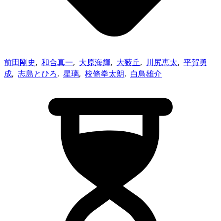
前田剛史
,
和合真一
,
大原海輝
,
大薮丘
,
川尻恵太
,
平賀勇
成
,
志島とひろ
,
星璃
,
校條拳太朗
,
白鳥雄介