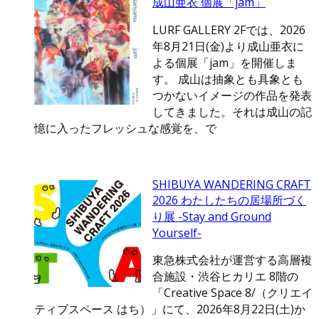
成山亜衣 個展「jam」
LURF GALLERY 2Fでは、2026
年8月21日(金)より成山亜衣に
よる個展「jam」を開催しま
す。 成山は抽象とも具象とも
つかないイメージの作品を発表
してきました。それは成山の記
憶に入ったフレッシュな感覚を、で
SHIBUYA WANDERING CRAFT
2026 わたしたちの居場所づく
り展 -Stay and Ground
Yourself-
東急株式会社が運営する高層複
合施設・渋谷ヒカリエ 8階の
「Creative Space 8/（クリエイ
ティブスペース はち）」にて、2026年8月22日(土)か