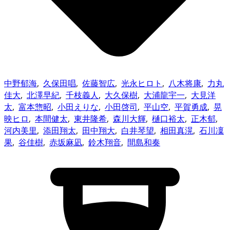
中野郁海
,
久保田唱
,
佐藤智広
,
光永ヒロト
,
八木将康
,
力丸
佳大
,
北澤早紀
,
千枝義人
,
大久保樹
,
大浦龍宇一
,
大見洋
太
,
富本惣昭
,
小田えりな
,
小田啓司
,
平山空
,
平賀勇成
,
晃
映ヒロ
,
本間健太
,
東井隆希
,
森川大輝
,
樋口裕太
,
正木郁
,
河内美里
,
添田翔太
,
田中翔大
,
白井琴望
,
相田真滉
,
石川凜
果
,
谷佳樹
,
赤坂麻凪
,
鈴木翔音
,
間島和奏