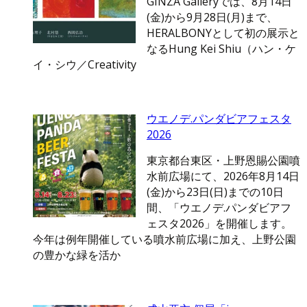
GINZA Galleryでは、8月14日
(金)から9月28日(月)まで、
HERALBONYとして初の展示と
なるHung Kei Shiu（ハン・ケ
イ・シウ／Creativity
ウエノデ.パンダビアフェスタ
2026
東京都台東区・上野恩賜公園噴
水前広場にて、2026年8月14日
(金)から23日(日)までの10日
間、「ウエノデ.パンダビアフ
ェスタ2026」を開催します。
今年は例年開催している噴水前広場に加え、上野公園
の豊かな緑を活か