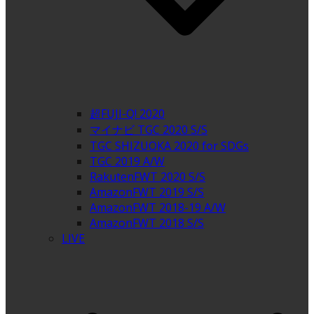
超FUJI-Q! 2020
マイナビ TGC 2020 S/S
TGC SHIZUOKA 2020 for SDGs
TGC 2019 A/W
RakutenFWT 2020 S/S
AmazonFWT 2019 S/S
AmazonFWT 2018-19 A/W
AmazonFWT 2018 S/S
LIVE