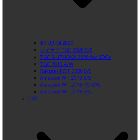
超FUJI-Q! 2020
マイナビ TGC 2020 S/S
TGC SHIZUOKA 2020 for SDGs
TGC 2019 A/W
RakutenFWT 2020 S/S
AmazonFWT 2019 S/S
AmazonFWT 2018-19 A/W
AmazonFWT 2018 S/S
LIVE