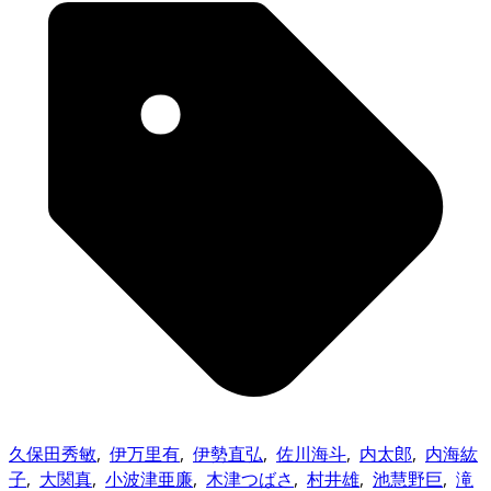
久保田秀敏
,
伊万里有
,
伊勢直弘
,
佐川海斗
,
内太郎
,
内海紘
子
,
大関真
,
小波津亜廉
,
木津つばさ
,
村井雄
,
池慧野巨
,
滝