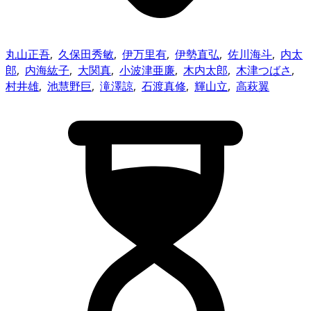
丸山正吾
,
久保田秀敏
,
伊万里有
,
伊勢直弘
,
佐川海斗
,
内太
郎
,
内海紘子
,
大関真
,
小波津亜廉
,
木内太郎
,
木津つばさ
,
村井雄
,
池慧野巨
,
滝澤諒
,
石渡真修
,
輝山立
,
高萩翼