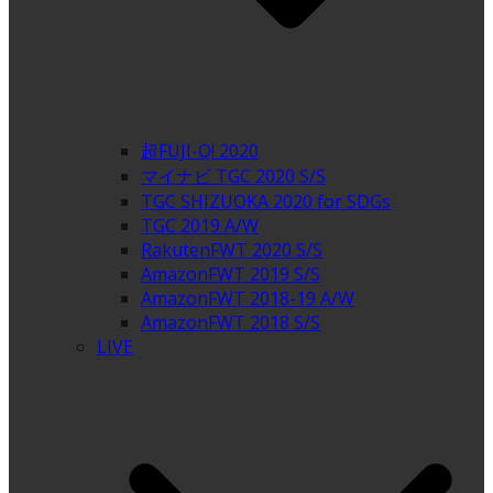
超FUJI-Q! 2020
マイナビ TGC 2020 S/S
TGC SHIZUOKA 2020 for SDGs
TGC 2019 A/W
RakutenFWT 2020 S/S
AmazonFWT 2019 S/S
AmazonFWT 2018-19 A/W
AmazonFWT 2018 S/S
LIVE