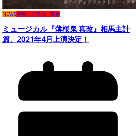
NEWS
映画・ドラマ・舞台
ミュージカル『薄桜鬼 真改』相馬主計
篇、2021年4月上演決定！