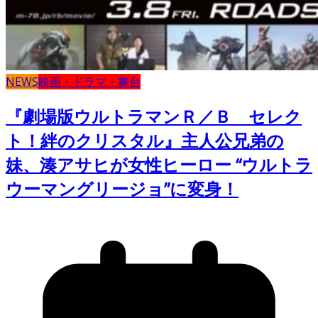
NEWS
映画・ドラマ・舞台
『劇場版ウルトラマンＲ／Ｂ セレク
ト！絆のクリスタル』主人公兄弟の
妹、湊アサヒが女性ヒーロー “ウルトラ
ウーマングリージョ”に変身！