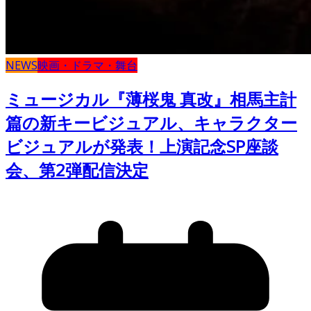
NEWS
映画・ドラマ・舞台
ミュージカル『薄桜鬼 真改』相馬主計
篇の新キービジュアル、キャラクター
ビジュアルが発表！上演記念SP座談
会、第2弾配信決定