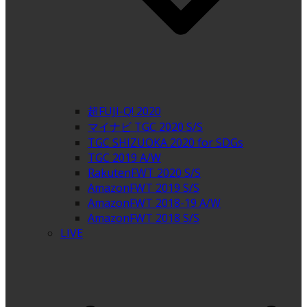
超FUJI-Q! 2020
マイナビ TGC 2020 S/S
TGC SHIZUOKA 2020 for SDGs
TGC 2019 A/W
RakutenFWT 2020 S/S
AmazonFWT 2019 S/S
AmazonFWT 2018-19 A/W
AmazonFWT 2018 S/S
LIVE