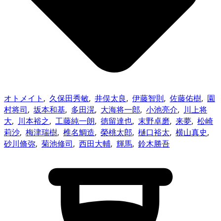
オトメイト
,
久保田秀敏
,
井俣太良
,
伊藤智則
,
佐藤佑樹
,
園
村将司
,
坂本和基
,
多田滉
,
大海将一郎
,
小池亮介
,
川上将
大
,
川本裕之
,
工藤純一朗
,
徳留達也
,
末野卓磨
,
来夢
,
松崎
莉沙
,
梅津瑞樹
,
椎名鯛造
,
榮桃太郎
,
樋口裕太
,
横山真史
,
砂川脩弥
,
菊池修司
,
西田大輔
,
輝馬
,
鈴木勝吾