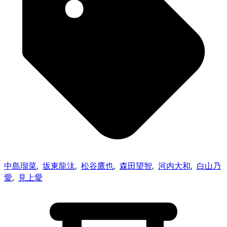
中島瑠菜
,
坂東龍汰
,
松谷鷹也
,
森田望智
,
河内大和
,
白山乃
愛
,
見上愛