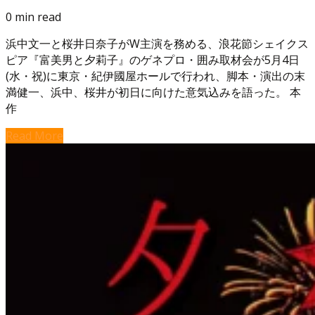
0 min read
浜中文一と桜井日奈子がW主演を務める、浪花節シェイクス
ピア『富美男と夕莉子』のゲネプロ・囲み取材会が5月4日
(水・祝)に東京・紀伊國屋ホールで行われ、脚本・演出の末
満健一、浜中、桜井が初日に向けた意気込みを語った。 本
作
Read More