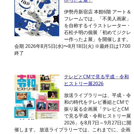
作ったよ展」
伊勢丹新宿店 本館6階 アート＆
フレームでは、「不美人画家」
を自称するイラストレーター・
石松チ明の個展「初めてジクレ
ー作ったよ展」を開催します。
会期 2026年8月5日(水)〜8月18日(火) ※最終日は17:00
終了
テレビとCMで見る平成・令和
ヒストリー展2026
放送ライブラリーは、平成・令
和の時代をテレビ番組とCMで
振り返る企画展「テレビとCM
で見る平成・令和ヒストリー展
2026」を8月7日～9月27日に開
催します。 放送ライブラリーでは、これまでに、企画