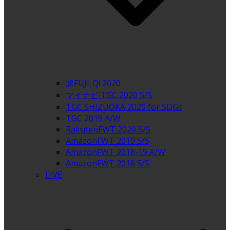
超FUJI-Q! 2020
マイナビ TGC 2020 S/S
TGC SHIZUOKA 2020 for SDGs
TGC 2019 A/W
RakutenFWT 2020 S/S
AmazonFWT 2019 S/S
AmazonFWT 2018-19 A/W
AmazonFWT 2018 S/S
LIVE