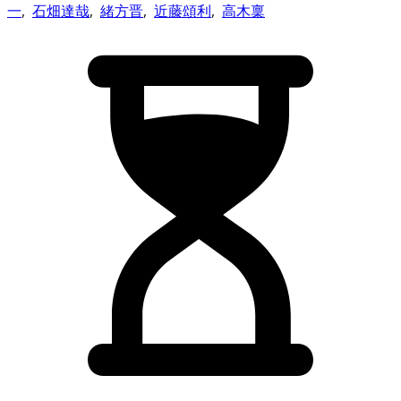
一
,
石畑達哉
,
緒方晋
,
近藤頌利
,
高木稟