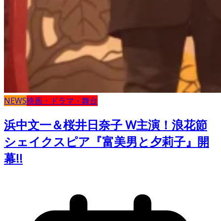
NEWS
映画・ドラマ・舞台
浜中文一＆桜井日奈子 W主演！浪花節
シェイクスピア『富美男と夕莉子』開
幕!!