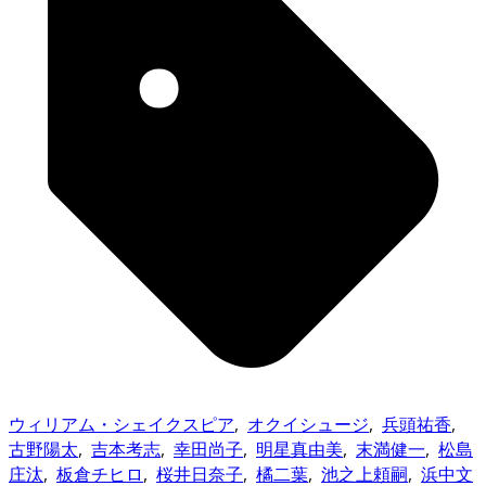
ウィリアム・シェイクスピア
,
オクイシュージ
,
兵頭祐香
,
古野陽太
,
吉本考志
,
幸田尚子
,
明星真由美
,
末満健一
,
松島
庄汰
,
板倉チヒロ
,
桜井日奈子
,
橘二葉
,
池之上頼嗣
,
浜中文