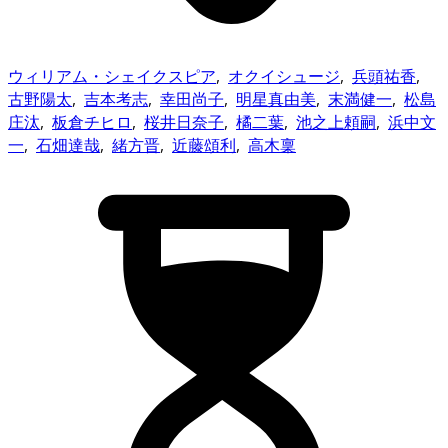
ウィリアム・シェイクスピア
,
オクイシュージ
,
兵頭祐香
,
古野陽太
,
吉本考志
,
幸田尚子
,
明星真由美
,
末満健一
,
松島
庄汰
,
板倉チヒロ
,
桜井日奈子
,
橘二葉
,
池之上頼嗣
,
浜中文
一
,
石畑達哉
,
緒方晋
,
近藤頌利
,
高木稟