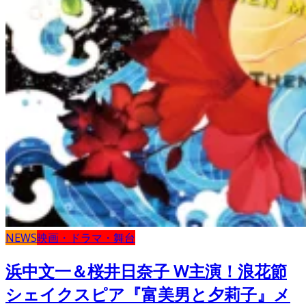
NEWS
映画・ドラマ・舞台
浜中文一＆桜井日奈子 W主演！浪花節
シェイクスピア『富美男と夕莉子』メ