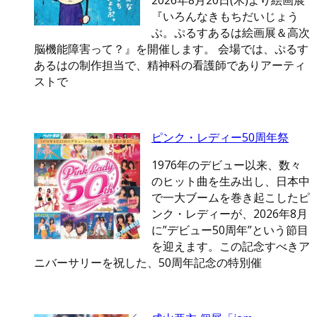
2026年8月20日(木)より絵画展
『いろんなきもちだいじょう
ぶ。ぷるすあるは絵画展＆高次
脳機能障害って？』を開催します。 会場では、ぷるす
あるはの制作担当で、精神科の看護師でありアーティ
ストで
ピンク・レディー50周年祭
1976年のデビュー以来、数々
のヒット曲を生み出し、日本中
で一大ブームを巻き起こしたピ
ンク・レディーが、2026年8月
に”デビュー50周年”という節目
を迎えます。この記念すべきア
ニバーサリーを祝した、50周年記念の特別催