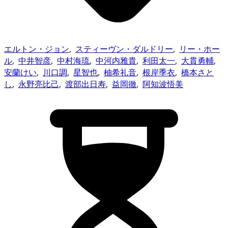
エルトン・ジョン
,
スティーヴン・ダルドリー
,
リー・ホー
ル
,
中井智彦
,
中村海琉
,
中河内雅貴
,
利田太一
,
大貫勇輔
,
安蘭けい
,
川口調
,
星智也
,
柚希礼音
,
根岸季衣
,
橋本さと
し
,
永野亮比己
,
渡部出日寿
,
益岡徹
,
阿知波悟美