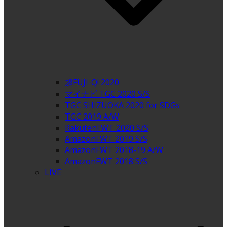
超FUJI-Q! 2020
マイナビ TGC 2020 S/S
TGC SHIZUOKA 2020 for SDGs
TGC 2019 A/W
RakutenFWT 2020 S/S
AmazonFWT 2019 S/S
AmazonFWT 2018-19 A/W
AmazonFWT 2018 S/S
LIVE