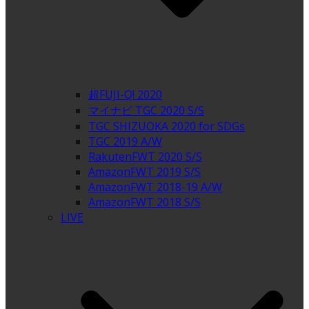
超FUJI-Q! 2020
マイナビ TGC 2020 S/S
TGC SHIZUOKA 2020 for SDGs
TGC 2019 A/W
RakutenFWT 2020 S/S
AmazonFWT 2019 S/S
AmazonFWT 2018-19 A/W
AmazonFWT 2018 S/S
LIVE