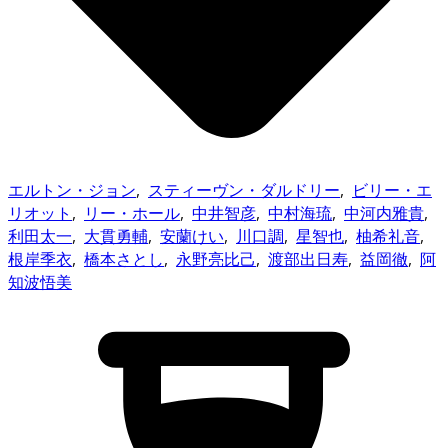
エルトン・ジョン
,
スティーヴン・ダルドリー
,
ビリー・エ
リオット
,
リー・ホール
,
中井智彦
,
中村海琉
,
中河内雅貴
,
利田太一
,
大貫勇輔
,
安蘭けい
,
川口調
,
星智也
,
柚希礼音
,
根岸季衣
,
橋本さとし
,
永野亮比己
,
渡部出日寿
,
益岡徹
,
阿
知波悟美