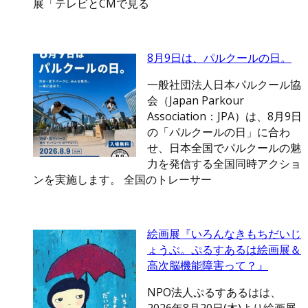
展「テレビとCMで見る
8月9日は、パルクールの日。
一般社団法人日本パルクール協
会（Japan Parkour
Association：JPA）は、8月9日
の「パルクールの日」に合わ
せ、日本全国でパルクールの魅
力を発信する全国同時アクショ
ンを実施します。 全国のトレーサー
絵画展『いろんなきもちだいじ
ょうぶ。ぷるすあるは絵画展＆
高次脳機能障害って？』
NPO法人ぷるすあるはは、