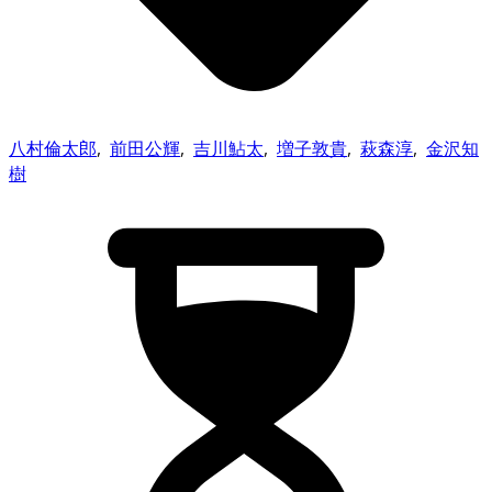
八村倫太郎
,
前⽥公輝
,
吉川鮎太
,
増子敦貴
,
萩森淳
,
金沢知
樹