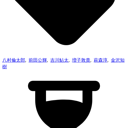
八村倫太郎
,
前⽥公輝
,
吉川鮎太
,
増子敦貴
,
萩森淳
,
金沢知
樹