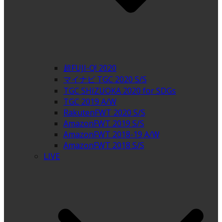
超FUJI-Q! 2020
マイナビ TGC 2020 S/S
TGC SHIZUOKA 2020 for SDGs
TGC 2019 A/W
RakutenFWT 2020 S/S
AmazonFWT 2019 S/S
AmazonFWT 2018-19 A/W
AmazonFWT 2018 S/S
LIVE