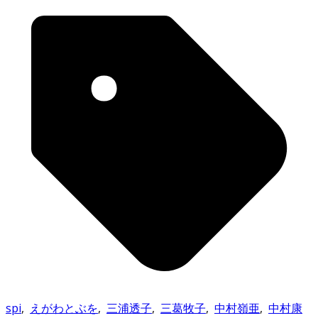
spi
,
えがわとぶを
,
三浦透子
,
三葛牧子
,
中村嶺亜
,
中村康