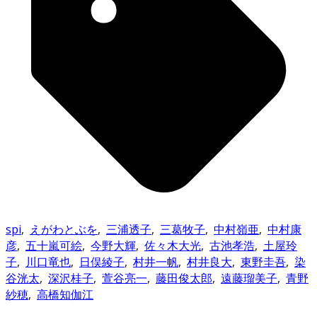
spi
,
えがわとぶを
,
三浦透子
,
三葛牧子
,
中村嶺亜
,
中村康
彦
,
五十嵐可絵
,
今野大輝
,
佐々木大光
,
古池孝浩
,
土屋玲
子
,
川口竜也
,
日俣綾子
,
村井一帆
,
村井良大
,
東野圭吾
,
染
谷洸太
,
深沢桂子
,
萱谷亮一
,
藤田俊太郎
,
遠藤瑠美子
,
青野
紗穂
,
高橋知伽江