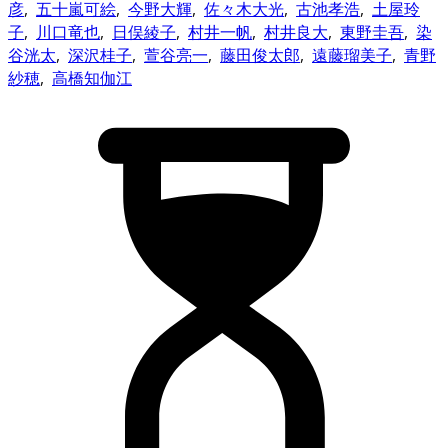
彦
,
五十嵐可絵
,
今野大輝
,
佐々木大光
,
古池孝浩
,
土屋玲
子
,
川口竜也
,
日俣綾子
,
村井一帆
,
村井良大
,
東野圭吾
,
染
谷洸太
,
深沢桂子
,
萱谷亮一
,
藤田俊太郎
,
遠藤瑠美子
,
青野
紗穂
,
高橋知伽江