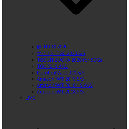
超FUJI-Q! 2020
マイナビ TGC 2020 S/S
TGC SHIZUOKA 2020 for SDGs
TGC 2019 A/W
RakutenFWT 2020 S/S
AmazonFWT 2019 S/S
AmazonFWT 2018-19 A/W
AmazonFWT 2018 S/S
LIVE